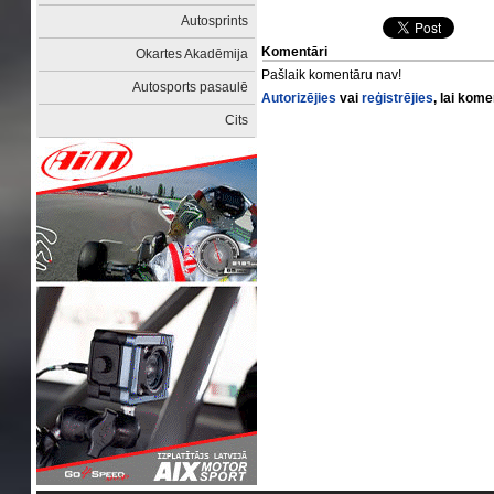
Autosprints
Komentāri
Okartes Akadēmija
Pašlaik komentāru nav!
Autosports pasaulē
Autorizējies
vai
reģistrējies
, lai kom
Cits