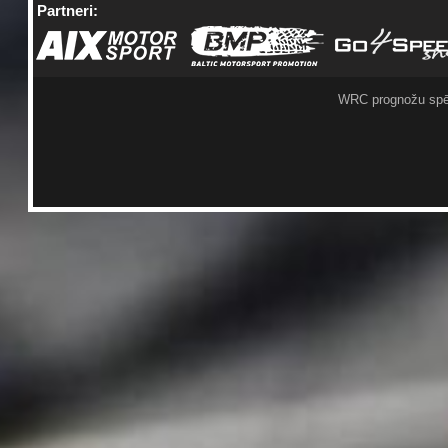
Partneri:
WRC prognožu spē