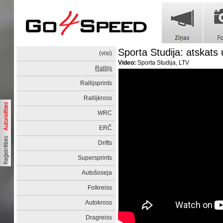
Sporta Studija: atskat
(visi)
Video:
Sporta Studija, LTV
Rallijs
Rallijsprints
Rallijkross
WRC
ERČ
Drifts
Supersprints
Autošoseja
Folkreiss
Autokross
Dragreiss