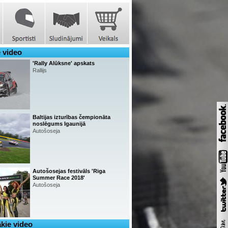
 video
'Rally Alūksne' apskats
Rallijs
Baltijas izturības čempionāta
noslēgums Igaunijā
Autošoseja
Autošosejas festivāls 'Riga
Summer Race 2018'
Autošoseja
kie video