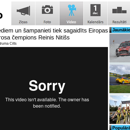
ediem un šampanieti tiek sagaidīts Eiropas
Jaunākie
jkrosa čempions Reinis Nitišs
ruma Cilts
Populārā