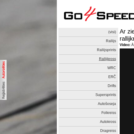
Ar zi
(visi)
ralli
Rallijs
Video:
Āt
Rallijsprints
Rallijkross
WRC
ERČ
Drifts
Supersprints
Autošoseja
Folkreiss
Autokross
Dragreiss