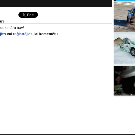
ri
komentāru nav!
jies
vai
reģistrējies
, lai komentētu