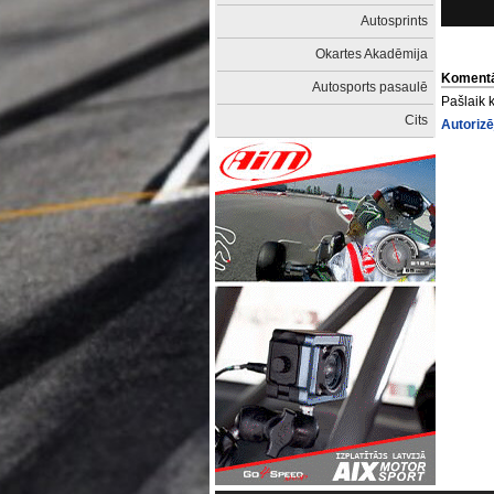
Autosprints
Okartes Akadēmija
Komentā
Autosports pasaulē
Pašlaik 
Cits
Autorizē