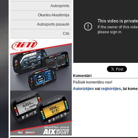
Autosprints
Okartes Akadēmija
Autosports pasaulē
Cits
Komentāri
Pašlaik komentāru nav!
Autorizējies
vai
reģistrējies
, lai kom