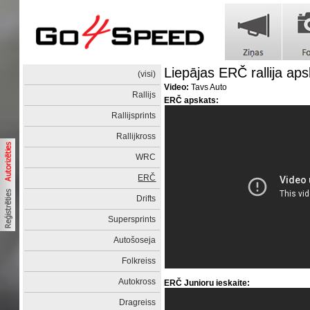
Liepājas ERČ rallija ap
(visi)
Video:
Tavs Auto
Rallijs
ERČ apskats:
Rallijsprints
Rallijkross
WRC
ERČ
Drifts
Supersprints
Autošoseja
Folkreiss
Autokross
ERČ Junioru ieskaite:
Dragreiss