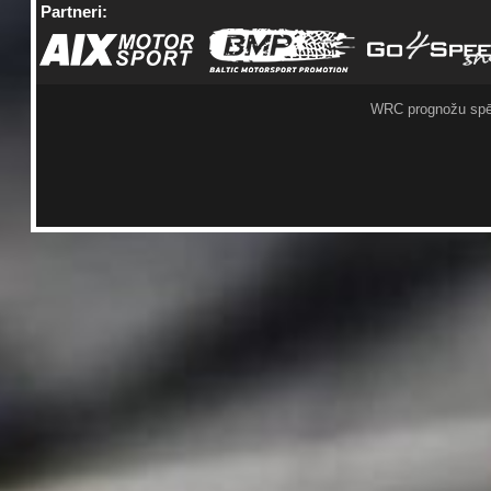
Partneri:
WRC prognožu spē