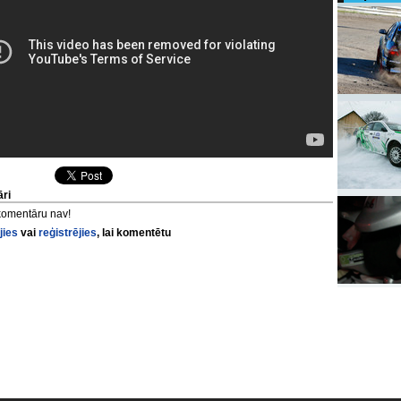
ri
komentāru nav!
jies
vai
reģistrējies
, lai komentētu