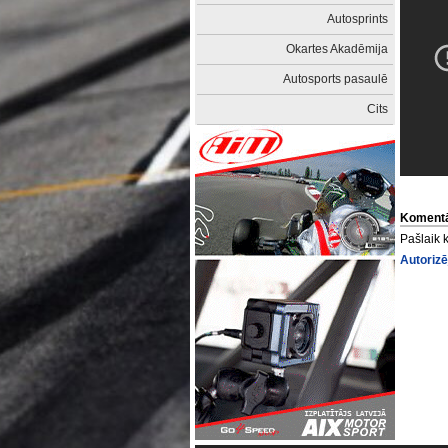
Autosprints
Okartes Akadēmija
Autosports pasaulē
Cits
Komentā
Pašlaik 
Autorizē