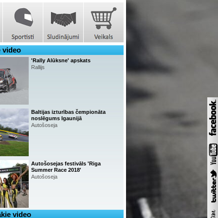
 video
'Rally Alūksne' apskats
Rallijs
Baltijas izturības čempionāta
noslēgums Igaunijā
Autošoseja
Autošosejas festivāls 'Riga
Summer Race 2018'
Autošoseja
kie video