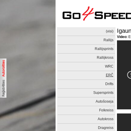
Igaun
(visi)
Video:
Eu
Rallijs
Rallijsprints
Rallijkross
WRC
ERČ
Drifts
Supersprints
Autošoseja
Folkreiss
Autokross
Dragreiss