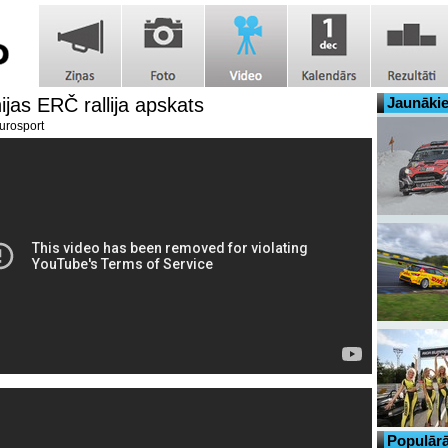
ijas ERČ rallija apskats
Jaunākie
rosport
Populārā