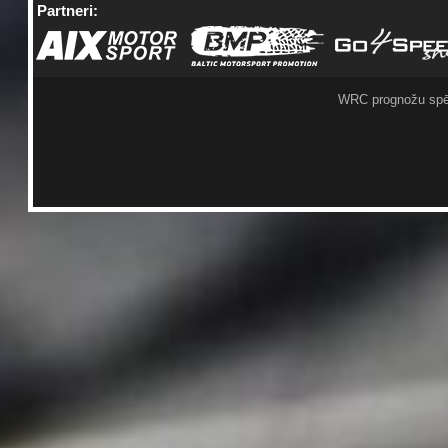
Partneri:
WRC prognožu spē