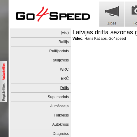
Latvijas drifta sezonas
(visi)
Video:
Haris Katlaps, Go4speed
Rallijs
Rallijsprints
Rallijkross
WRC
ERČ
Drifts
Supersprints
Autošoseja
Folkreiss
Autokross
Dragreiss