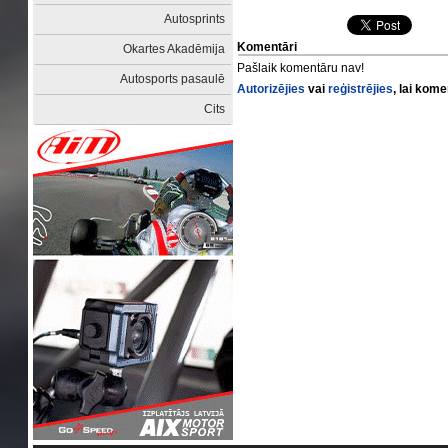
Autosprints
Komentāri
Okartes Akadēmija
Pašlaik komentāru nav!
Autosports pasaulē
Autorizējies
vai
reģistrējies
, lai kom
Cits