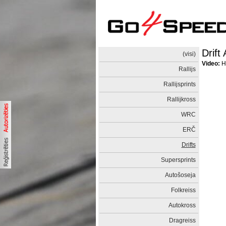
Drift
(visi)
Video:
Ha
Rallijs
Rallijsprints
Rallijkross
WRC
ERČ
Drifts
Supersprints
Autošoseja
Folkreiss
Autokross
Dragreiss