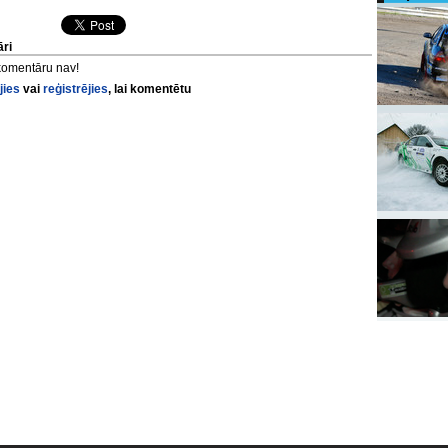
ri
komentāru nav!
jies
vai
reģistrējies
, lai komentētu