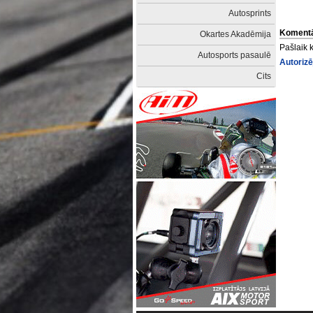
Autosprints
Komentā
Okartes Akadēmija
Pašlaik 
Autosports pasaulē
Autorizē
Cits