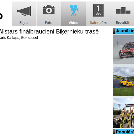
 Allstars finālbraucieni Biķernieku trasē
Jaunākie
ris Katlaps, Go4speed
Populārā