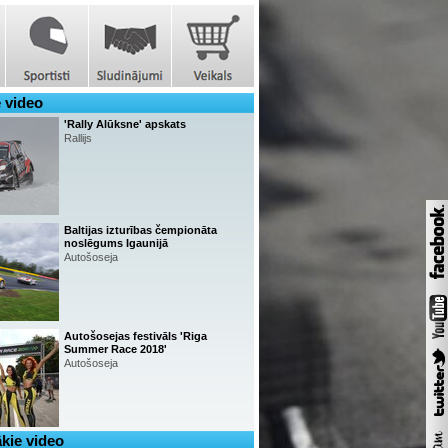
 video
'Rally Alūksne' apskats
Rallijs
Baltijas izturības čempionāta
noslēgums Igaunijā
Autošoseja
Autošosejas festivāls 'Riga
Summer Race 2018'
Autošoseja
kie video