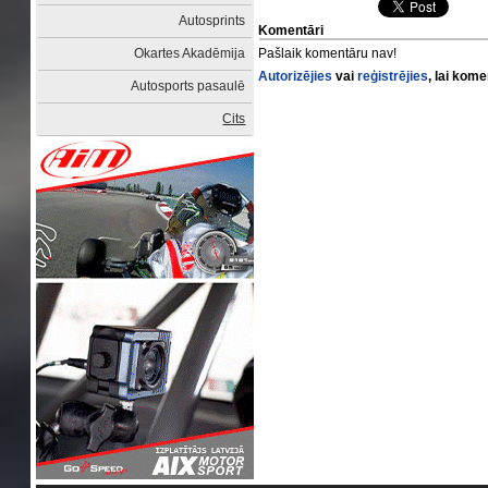
Autosprints
Komentāri
Okartes Akadēmija
Pašlaik komentāru nav!
Autorizējies
vai
reģistrējies
, lai kom
Autosports pasaulē
Cits