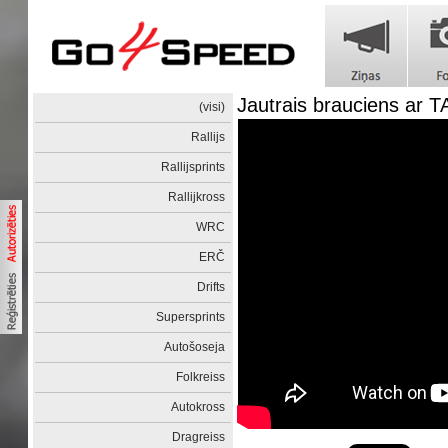
Jautrais brauciens ar T
(visi)
Rallijs
Rallijsprints
Rallijkross
WRC
ERČ
Drifts
Supersprints
Autošoseja
Folkreiss
Autokross
Dragreiss