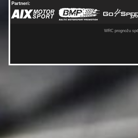
Partneri:
WRC prognožu spē