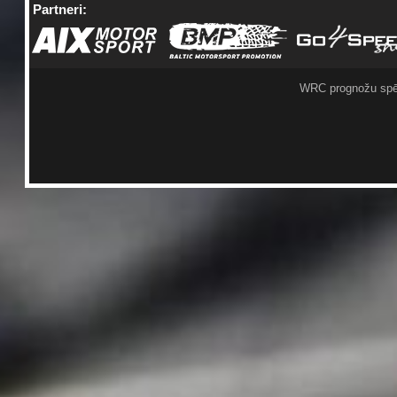
Partneri:
WRC prognožu spē