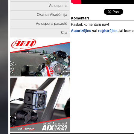
Autosprints
Okartes Akadēmija
Komentāri
Autosports pasaulē
Pašlaik komentāru nav!
Autorizējies
vai
reģistrējies
, lai kom
Cits