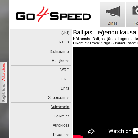
Baltijas Leģendu kausa
(visi)
Nākamais Baltijas jūras Leģendu ka
Rallijs
Biķernieku trasē "Riga Summer Race" i
Rallijsprints
Rallijkross
WRC
ERČ
Drifts
Supersprints
Autošoseja
Folkreiss
Autokross
Dragreiss