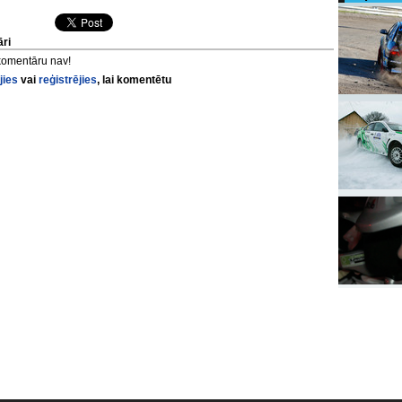
ri
komentāru nav!
jies
vai
reģistrējies
, lai komentētu