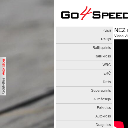
NEZ r
(visi)
Video:
Al
Rallijs
Rallijsprints
Rallijkross
WRC
ERČ
Drifts
Supersprints
Autošoseja
Folkreiss
Autokross
Dragreiss