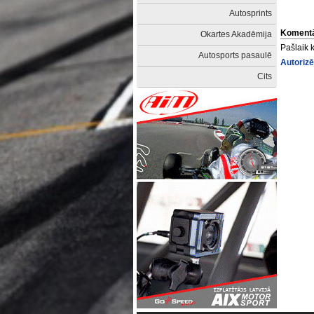
Autosprints
Komentā
Okartes Akadēmija
Pašlaik 
Autosports pasaulē
Autorizē
Cits