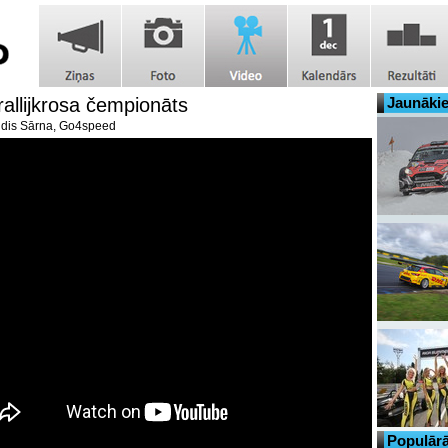
allijkrosa čempionāts
Jaunākie
dis Sārna, Go4speed
Populārā