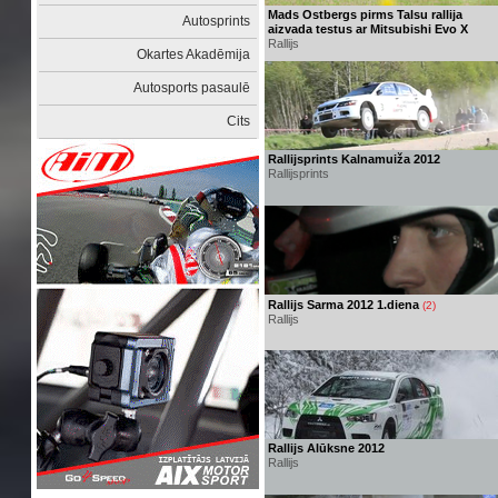
Mads Ostbergs pirms Talsu rallija
Autosprints
aizvada testus ar Mitsubishi Evo X
Rallijs
Okartes Akadēmija
Autosports pasaulē
Cits
Rallijsprints Kalnamuiža 2012
Rallijsprints
Rallijs Sarma 2012 1.diena
(2)
Rallijs
Rallijs Alūksne 2012
Rallijs