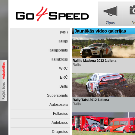
Jaunākās video galerijas
(visi)
Rallijs
Rallijsprints
Rallijkross
Rallijs Madona 2012 1.diena
Rallijs
WRC
ERČ
Drifts
Supersprints
Rally Talsi 2012 1.diena
Rallijs
Autošoseja
Folkreiss
Autokross
Dragreiss