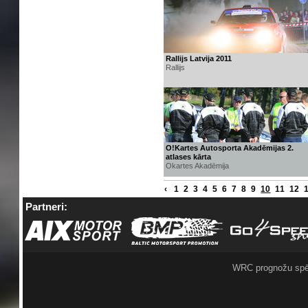
Rallijs Latvija 2011
Rallijs
O!Kartes Autosporta Akadēmijas 2.
atlases kārta
Okartes Akadēmija
‹
1
2
3
4
5
6
7
8
9
10
11
12
Partneri:
WRC prognožu spē