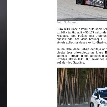
Foto: Go4speed
Euro RX3 klasē astoņu auto konkurencē b
uzrādīja ātrāko apli – 50.177 sekunde
Nikolasu, bet trešais bija Audri
pussekunde, bet visus braucējus 
vēlreiz apliecina klases konkurētspēju.
Jaunā RX4 klase Latvijā debitēja ar 
pieejamāka priekšpiedziņas klase Eiro
talantus. Pirmajā dienā ātrākais bij
uzrādīja ātrāko laiku. 0,6 sekundes a
trešais – Ivo Gabrāns.