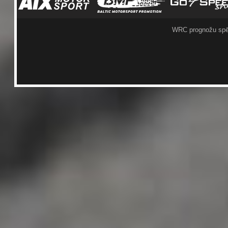
WRC prognožu spē