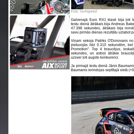
Foto: Go4speed
Galvenajā Euro RX1 klasē bija ļoti bl
testu dienā ātrākais bija Andreas Baker
47.398 sekundes, ātrākais bija norv
savu pirmās dienas rezultātu uzlabot 
Viņam sekoja Patriks O'Donovans no '
pietuvojās līdz 0.310 sekundēm, bet 
Promotion''. Top 4 braucējus, ieskai
sekundes, un astoņi ātrākie braucēj
uzsver ļoti augsto konkurenci.
Ja pirmajā testu dienā Jānis Baumanis 
Baumanis ierindojas septītajā vietā (+0