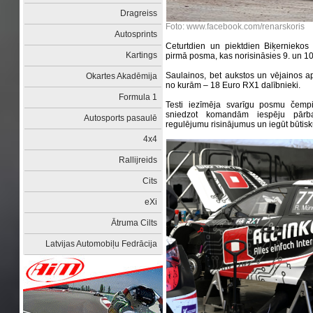
Dragreiss
Foto: www.facebook.com/renarskoris
Autosprints
Ceturtdien un piektdien Biķerniekos 
Kartings
pirmā posma, kas norisināsies 9. un 10. m
Saulainos, bet aukstos un vējainos a
Okartes Akadēmija
no kurām – 18 Euro RX1 dalībnieki.
Formula 1
Testi iezīmēja svarīgu posmu čempio
sniedzot komandām iespēju pārba
Autosports pasaulē
regulējumu risinājumus un iegūt būti
4x4
Rallijreids
Cits
eXi
Ātruma Cilts
Latvijas Automobiļu Fedrācija