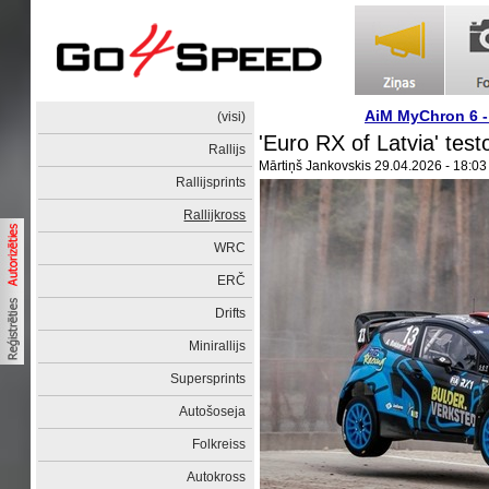
AiM MyChron 6 
(visi)
'Euro RX of Latvia' te
Rallijs
Mārtiņš Jankovskis
29.04.2026 - 18:03
Rallijsprints
Rallijkross
WRC
ERČ
Drifts
Minirallijs
Supersprints
Autošoseja
Folkreiss
Autokross