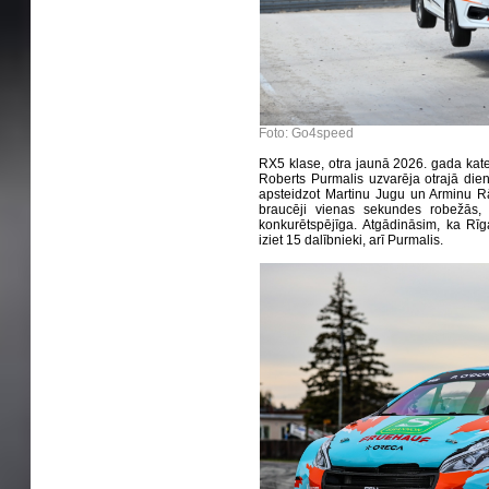
Foto: Go4speed
RX5 klase, otra jaunā 2026. gada kate
Roberts Purmalis uzvarēja otrajā die
apsteidzot Martinu Jugu un Arminu Rāgu
braucēji vienas sekundes robežās, 
konkurētspējīga. Atgādināsim, ka Rī
iziet 15 dalībnieki, arī Purmalis.