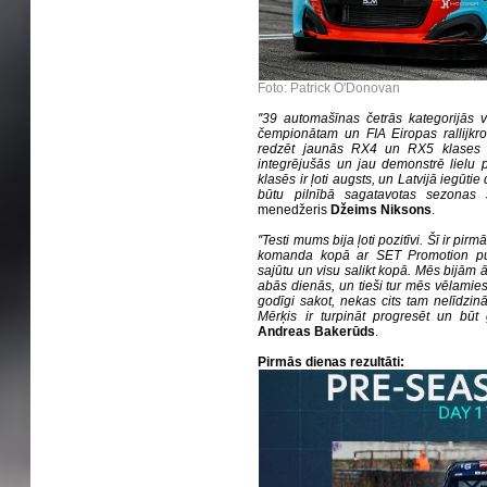
Foto: Patrick O'Donovan
''39 automašīnas četrās kategorijās vi
čempionātam un FIA Eiropas rallijkro
redzēt jaunās RX4 un RX5 klases pi
integrējušās un jau demonstrē lielu 
klasēs ir ļoti augsts, un Latvijā iegūti
būtu pilnībā sagatavotas sezonas
menedžeris
Džeims Niksons
.
''Testi mums bija ļoti pozitīvi. Šī ir p
komanda kopā ar SET Promotion puiš
sajūtu un visu salikt kopā. Mēs bijām 
abās dienās, un tieši tur mēs vēlamies
godīgi sakot, nekas cits tam nelīdzinās
Mērķis ir turpināt progresēt un būt
Andreas Bakerūds
.
Pirmās dienas rezultāti: