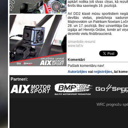
apkārt notika ļoti sīvas cīņas, kā rez
finišs tika sasniegts 16. pozīcijā.
Arī DD2 klasē mūsu sportistiem negāj
devītās vietas, piedzīvoja sadur
Maļinovskim un Patrikam Noelam Ločmeli
28. un 17. pozīcijā. Bez uzvarētāja G
izgāja arī Henrijs Grūbe, tomēr arī viņa
desmito vietu finālbraucienā.
Izmantotie resursi:
www.laf.lv
Komentāri
Pašlaik komentāru nav!
Autorizējies
vai
reģistrējies
, lai kom
Partneri:
WRC prognožu spē