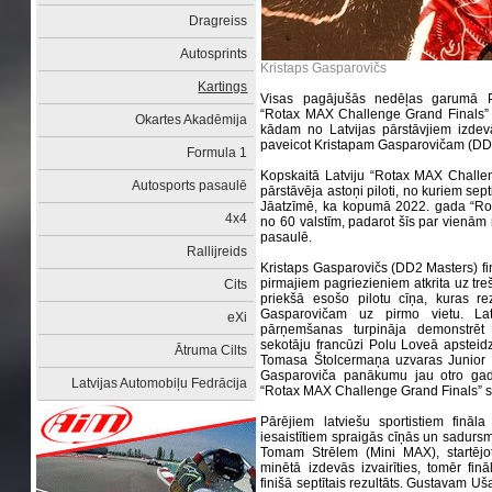
Dragreiss
Autosprints
Kristaps Gasparovičs
Kartings
Visas pagājušās nedēļas garumā Po
“Rotax MAX Challenge Grand Finals” 
Okartes Akadēmija
kādam no Latvijas pārstāvjiem izdevās
paveicot Kristapam Gasparovičam (DD
Formula 1
Kopskaitā Latviju “Rotax MAX Challen
Autosports pasaulē
pārstāvēja astoņi piloti, no kuriem sept
Jāatzīmē, ka kopumā 2022. gada “Rotax
4x4
no 60 valstīm, padarot šīs par vienām
pasaulē.
Rallijreids
Kristaps Gasparovičs (DD2 Masters) finā
pirmajiem pagriezieniem atkrita uz tre
Cits
priekšā esošo pilotu cīņa, kuras re
Gasparovičam uz pirmo vietu. Lat
eXi
pārņemšanas turpināja demonstrēt 
sekotāju francūzi Polu Loveā apstei
Ātruma Cilts
Tomasa Štolcermaņa uzvaras Junior k
Gasparoviča panākumu jau otro gadu
Latvijas Automobiļu Fedrācija
“Rotax MAX Challenge Grand Finals” s
Pārējiem latviešu sportistiem fināla
iesaistītiem spraigās cīņās un sadursm
Tomam Strēlem (Mini MAX), startējot
minētā izdevās izvairīties, tomēr finā
finišā septītais rezultāts. Gustavam Uša