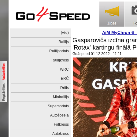
AiM MyChron 6 
(visi)
Gasparovičs izcīna gran
Rallijs
'Rotax' kartingu finālā 
Rallijsprints
Go4speed
01.12.2022 - 11:11
Rallijkross
WRC
ERČ
Drifts
Minirallijs
Supersprints
Autošoseja
Folkreiss
Autokross