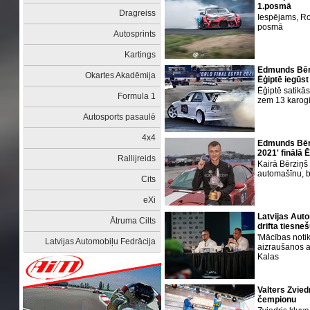
1.posmā
Dragreiss
Iespējams, Ro
posmā
Autosprints
Kartings
Edmunds Bērzi
Okartes Akadēmija
Ēģiptē iegūst 
Ēģiptē satikās
Formula 1
zem 13 karog
Autosports pasaulē
4x4
Edmunds Bērz
2021' finālā 
Rallijreids
Kairā Bērziņš
automašīnu, b
Cits
eXi
Latvijas Auto
Ātruma Cilts
drifta tiesn
'Mācības notik
Latvijas Automobiļu Fedrācija
aizraušanos ar
Kalas
Valters Zvied
čempionu