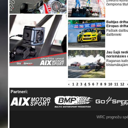
Zviedris kļuva 
čempiona tit
Baltijas drif
Eiropas drift
Pašlaik dalīb
dalībnieki
Jau šajā ned
norisināsies 
Raganas katls
bīstamākajām 
‹
1
2
3
4
5
6
7
8
9
10
11
12
Partneri:
WRC prognožu spē