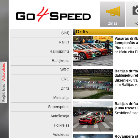
Drifts
(visi)
Vasaras drift
Rallijs
čempionāts a
Pirmo reizi L
Rallijsprints
ar kādu citu E
Rallijkross
WRC
Baltijas drif
dalībnieku r
ERČ
Biķernieku tra
trim Baltijas v
Drifts
Minirallijs
Baltijas dri
Supersprints
jauna trases 
Sestdienā sac
Autošoseja
Folkreiss
Autokross
Rovanpera st