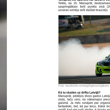
Teiktu, ka 16. Manuprāt, beidzamais 
saspringtākais tieši punktu ziņā 
uzvaras svinēja seši dažādi braucēji).
Foto: facebook.com/pg/hgkracingteam
Kā tu skaties uz driftu Latvijā?
Manuprāt, pēdējos divos gados Latvijā
ziņā), taču ceru, ka nākamajos pieco
gaismā. Ja mēs runājam par organizat
fantastiski, bet, kā jau teicu, trūkst
gaidīt, kad viņi paši atnāks. Ir jārada ap