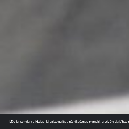
Mēs izmantojam sīkfailus, lai uzlabotu jūsu pārlūkošanas pieredzi, analizētu darbības 