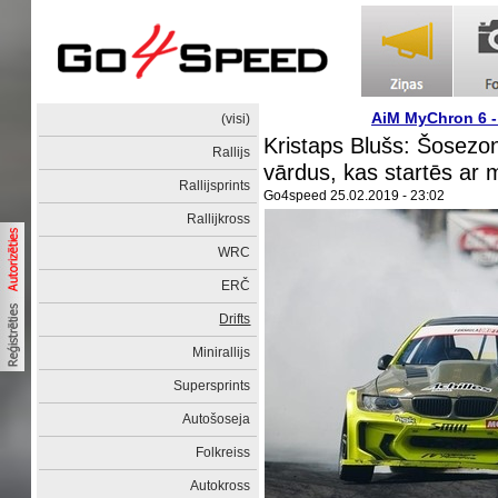
AiM MyChron 6 
(visi)
Kristaps Blušs: Šosezon
Rallijs
vārdus, kas startēs a
Rallijsprints
Go4speed
25.02.2019 - 23:02
Rallijkross
WRC
ERČ
Drifts
Minirallijs
Supersprints
Autošoseja
Folkreiss
Autokross