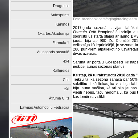
Dragreiss
Autosprints
Foto: facebook.com/pg/hgkracingteam
Kartings
2017.gada sezonā Latvijas labākais 
Formula Drift
čempionātā izcīnīja au
Okartes Akadēmija
sportists uz starta stājās ar jauno B
jauda bija ap 900 Zs. Diemžēl 201
Formula 1
veiksmīga kā iepriekšējā, jo sezonas ko
280 punktiem atpaliekot no uzvarētāj
Autosports pasaulē
divas uzvaras.
4x4
Sarunā ar portālu Go4speed Kristaps 
ieskicē jaunās sezonas plānus.
Rallijreids
Kristap, kā tu raksturotu 2018.gada '
Teikšu tā, ka sezona sanāca par 50%,
Cits
sakritību. It kā liekas, ka viss bija la
bija jauna mašīna, kā arī bija jaunas 
eXi
viegli nebūs, taču nedomāju, ka būs ti
kas tomēr nav slikti.
Ātruma Cilts
Latvijas Automobiļu Fedrācija