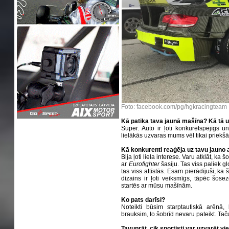
Foto: facebook.com/pg/hgkracingteam
Kā patika tava jaunā mašīna? Kā tā
Super. Auto ir ļoti konkurētspējīgs u
lielākās uzvaras mums vēl tikai priekšā
Kā konkurenti reaģēja uz tavu jauno 
Bija ļoti liela interese. Varu atklāt, ka
ar
Eurofighter
šasiju. Tas viss paliek gl
tas viss attīstās. Esam pierādījuši, ka š
dizains ir ļoti veiksmīgs, tāpēc šose
startēs ar mūsu mašīnām.
Ko pats darīsi?
Noteikti būsim starptautiskā arēnā, 
brauksim, to šobrīd nevaru pateikt. Taču 
Tavuprāt, cik sportisti var uzvarēt v