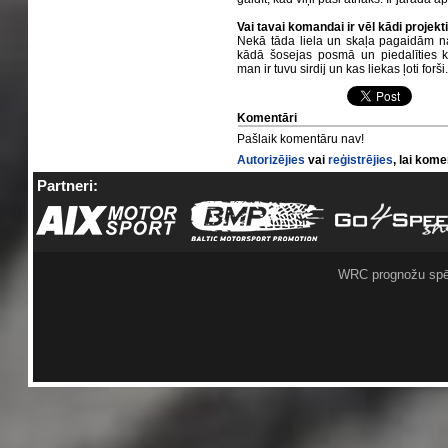
Vai tavai komandai ir vēl kādi projekt
Nekā tāda liela un skaļa pagaidām nav
kādā šosejas posmā un piedalīties 
man ir tuvu sirdij un kas liekas ļoti forši
Komentāri
Pašlaik komentāru nav!
Autorizējies
vai
reģistrējies
, lai kom
Partneri:
WRC prognožu spē