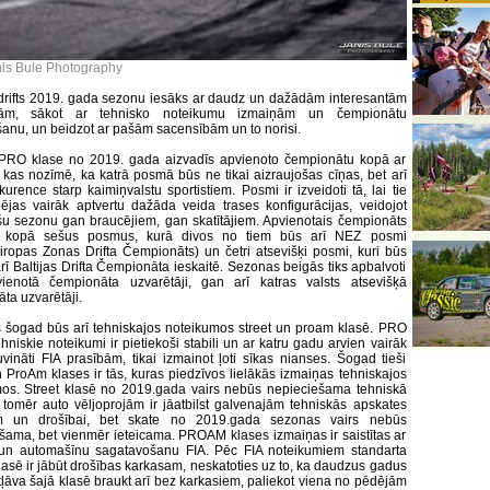
nis Bule Photography
 drifts 2019. gada sezonu iesāks ar daudz un dažādām interesantām
ām, sākot ar tehnisko noteikumu izmaiņām un čempionātu
anu, un beidzot ar pašām sacensībām un to norisi.
 PRO klase no 2019. gada aizvadīs apvienoto čempionātu kopā ar
, kas nozīmē, ka katrā posmā būs ne tikai aizraujošas cīņas, bet arī
urence starp kaimiņvalstu sportistiem. Posmi ir izveidoti tā, lai tie
ējas vairāk aptvertu dažāda veida trases konfigurācijas, veidojot
šu sezonu gan braucējiem, gan skatītājiem. Apvienotais čempionāts
s kopā sešus posmus, kurā divos no tiem būs arī NEZ posmi
iropas Zonas Drifta Čempionāts) un četri atsevišķi posmi, kuri būs
arī Baltijas Drifta Čempionāta ieskaitē. Sezonas beigās tiks apbalvoti
ienotā čempionāta uzvarētāji, gan arī katras valsts atsevišķā
ta uzvarētāji.
 šogad būs arī tehniskajos noteikumos street un proam klasē. PRO
hniskie noteikumi ir pietiekoši stabili un ar katru gadu arvien vairāk
tuvināti FIA prasībām, tikai izmainot ļoti sīkas nianses. Šogad tieši
n ProAm klases ir tās, kuras piedzīvos lielākās izmaiņas tehniskajos
os. Street klasē no 2019.gada vairs nebūs nepieciešama tehniskā
 tomēr auto vēljoprojām ir jāatbilst galvenajām tehniskās apskates
m un drošībai, bet skate no 2019.gada sezonas vairs nebūs
šama, bet vienmēr ieteicama. PROAM klases izmaiņas ir saistītas ar
 un automašīnu sagatavošanu FIA. Pēc FIA noteikumiem standarta
asē ir jābūt drošības karkasam, neskatoties uz to, ka daudzus gadus
atļāva šajā klasē braukt arī bez karkasiem, paliekot viena no pēdējām