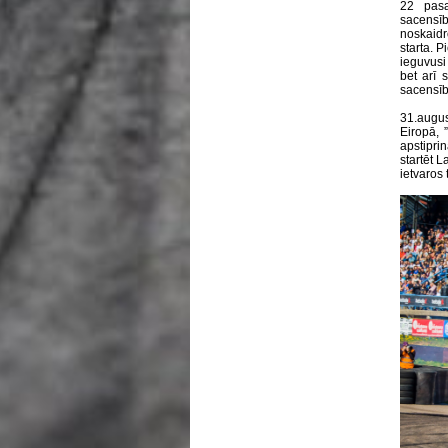
22 pasa
sacensīb
noskaidr
starta. P
ieguvusi 
bet arī 
sacensībā
31.augus
Eiropā, 
apstipri
startēt L
ietvaros 