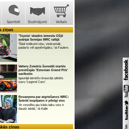
 ziņas
'Toyota' skaidro iemeslu Ožjē
avārijai Somijas WRC rallijā
'Šādi notikumi viņu, visticamāk,
padarīs vēl apņēmīgāku,' tā Faulers
Valters Zviedris šonedēļ startēs
prestižajās 'Estonian Grand Prix'
sacīkstēs
Igaunijā latviešu braucējs pilotēs
savu 'Legend Cars'
Rovanpera par atgriešanos WRC:
Šobrīd iespējams ir pilnīgi viss
'Ar veselību jau kādu laiku viss ir
daudz labāk,' tā Kalle
kās ziņas