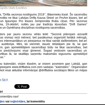
togrāfs Olafs Ezertēvs
is, ''Drifta sezonas noslēgums 2019’’, Biķernieku trasē. Šo sacensību
notiks ne tikai Latvijas Drifta Kausa Street un ProAm klases, bet arī
s un Igaunijas Pro klases čempionāta fināla cīņas. Pēc sezonas
a, 19.oktobrī, notiks jau par tradīciju kļuvušais “Drift Games”
s un Gymkhana disciplīnas noslēguma sacensības.
ators par jauno sezonu vēlās teikt: ''Sezonā plānojam aizvadīt
as vismaz reizi mēnesī, bet pasākumus organizēt lielākā mērogā,
tos interesantākus un pieejamus ne tikai vairāk dalībniekiem, bet arī
 auditorijai. Mēs, kā vienmēr, daudz strādājam pie tā, lai gan
iem, gan apmeklētājiem sacensības būtu ne tikai sacensības, bet
ošs piedzīvojums visai ģimenei. Šogad veidosim sacensības un
rtības tā, lai skatītājs saņemtu maksimālo ieguvumu apmeklējot
as.’’
bu kalendāri, visām klasēm, ar visiem posmiem gan Latvijā, gan
r pieejami www.driftlatvia.com zem sadaļas ‘’kalendārs’’. Organizatori
kot visai aktuālai informācijai @driftlatvia sociālajos tīklos un mājas
ri
ŠEIT
.
ri
komentāru nav!
jies
vai
reģistrējies
, lai komentētu