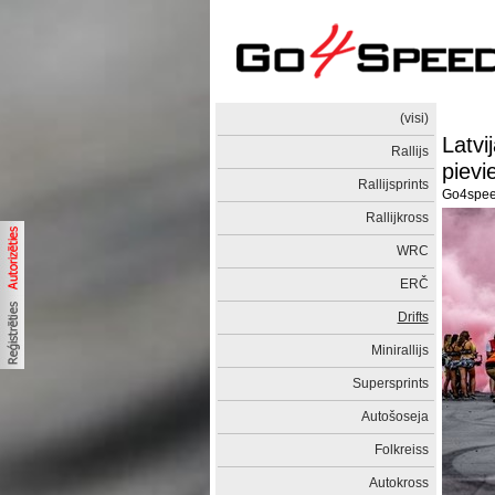
(visi)
Latvi
Rallijs
pievi
Rallijsprints
Go4spe
Rallijkross
WRC
ERČ
Drifts
Minirallijs
Supersprints
Autošoseja
Folkreiss
Autokross