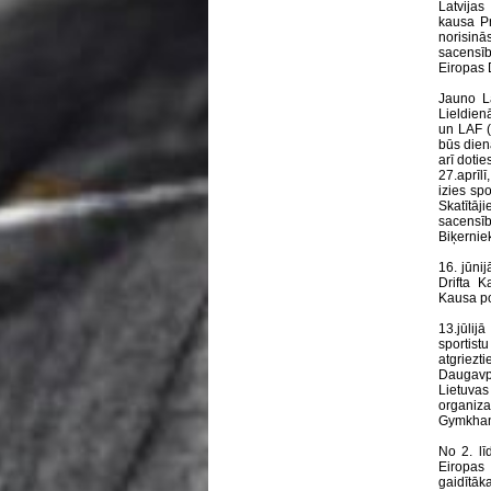
Latvijas
kausa Pr
norisinā
sacensī
Eiropas 
Jauno La
Lieldienā
un LAF (L
būs diena
arī dotie
27.aprīlī
izies spo
Skatītā
sacensību
Biķernie
16. jūni
Drifta K
Kausa po
13.jūlijā
sportist
atgriezt
Daugavpi
Lietuvas
organiz
Gymkhana
No 2. lī
Eiropas
gaidītāka