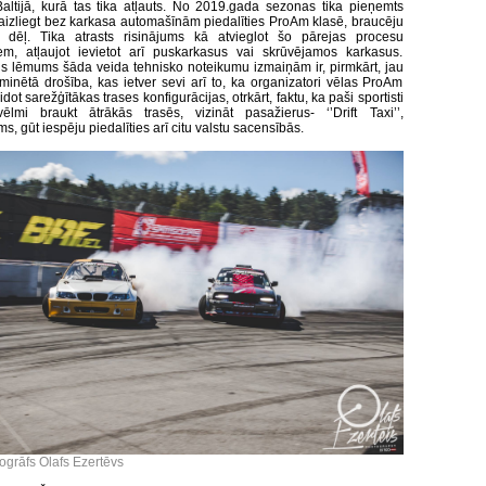
Baltijā, kurā tas tika atļauts. No 2019.gada sezonas tika pieņemts
izliegt bez karkasa automašīnām piedalīties ProAm klasē, braucēju
s dēļ. Tika atrasts risinājums kā atvieglot šo pārejas procesu
em, atļaujot ievietot arī puskarkasus vai skrūvējamos karkasus.
s lēmums šāda veida tehnisko noteikumu izmaiņām ir, pirmkārt, jau
 minētā drošība, kas ietver sevi arī to, ka organizatori vēlas ProAm
idot sarežģītākas trases konfigurācijas, otrkārt, faktu, ka paši sportisti
ēlmi braukt ātrākās trasēs, vizināt pasažierus- ‘’Drift Taxi’’,
s, gūt iespēju piedalīties arī citu valstu sacensībās.
togrāfs Olafs Ezertēvs