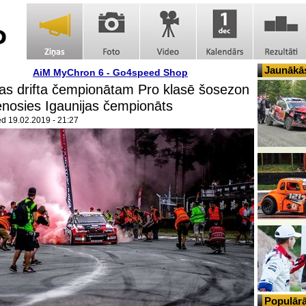
Jaunākās
AiM MyChron 6 - Go4speed Shop
jas drifta čempionātam Pro klasē šosezon
enosies Igaunijas čempionāts
ed
19.02.2019 - 21:27
Populārā