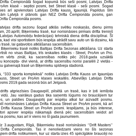
 Drifta Čempionātā šogad kopumā būs seši posmi, Latvijas Drifta
oAm klasē - septiņi posmi, bet Street klasē - seši posmi. Šogad
sies arī apvienotais Latvijas Drifta kauss, Igaunijā. Papildus šīm
bām Latvijā ir plānots gan NEZ Drifta Čempionāta posms, gan
Drifta Čempionāta posms.
tvijas drifta sezonu šogad atklās svētku noskaņās, dienu pirms
m, 20.aprīlī, Biķernieku trasē, kur norisināsies pirmais drifta treniņš
atvijas Automobiļu federācijas) tehniskā diena drifta disciplīnai. Šī
, kad visi sportistiem būs iespēja atrādīt savu auto un tā dizainu, kā
s trasē, lai gatavotos atklāšanas sacensībām.
, Biķernieku trasē notiks Baltijas Drifta Sezonas atklāšana. Uz starta
rtisti no visas Baltijas, trīs ieskaites klasēs - Street, ProAm un Pro.
jiem vērts zināt, ka sacensības notiks pēc 2018.gada uzsāktā
 koncepta- divi vienā, ar drifta sacensību norisi paralēli 2 vietās -
ku galvenajā trasē un Biķernieku spīdveja stadionā.
jā, “333 sporta kompleksā” notiks Latvijas Drifta Kauss un Igaunijas
auss, Street un ProAm klases ieskaitēs. Atsevišķs Latvijas Drifta
sms 2019.gada sezonā būs arī Jelgavā.
 drifts atgriezīsies Daugavpilī, pilsētā un trasē, kas ir ļoti iemīļota
u vidū. Jau vairākus gadus tika saņemts lūgums no braucējiem tur
ies, un paldies Daugavpilij par iespēju atkal tur aizvadīt posmu.
lī norisināsies Latvijas Drifta Kausa Street un ProAm posmi, kā arī
 Drifta Kausa Street un ProAm posmi. Iespējams, ja būs interese,
atori apsver iespēju nākamajā dienā pēc sacensībām veidot arī
 posmu, kas arī ir viens no šī gada jaunumiem.
dz 3.augustam, Rīgā, Biķernieku trasē norisināsies ‘’Drift Masters’’
 Drifta Čempionāts. Tas ir nenoliedzami viens no šīs sezonas
jiem drifta notikumiem, kur uz starta izies 45 spēcīgākie braucēji no