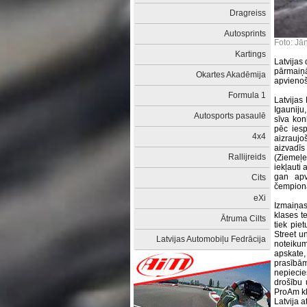
Dragreiss
Autosprints
Foto: Jā
Kartings
Latvijas
pārmaiņ
Okartes Akadēmija
apvienoš
Formula 1
Latvijas
Igauniju
Autosports pasaulē
sīva konk
pēc iesp
4x4
aizraujo
aizvadī
Rallijreids
(Ziemeļe
iekļauti 
gan apv
Cits
čempionā
eXi
Izmaiņas
klases te
Ātruma Cilts
tiek pie
Street u
Latvijas Automobiļu Fedrācija
noteikum
apskate,
prasībā
nepiecie
drošību
ProAm kl
Latvija 