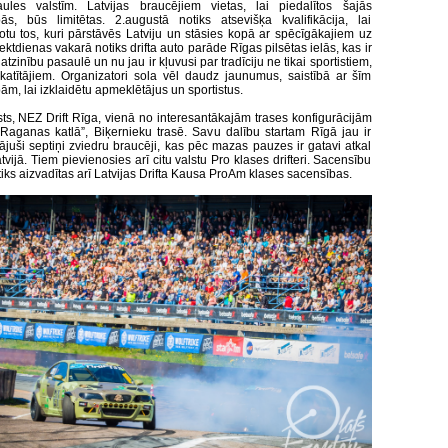
ules valstīm. Latvijas braucējiem vietas, lai piedalītos šajās
ās, būs limitētas. 2.augustā notiks atsevišķa kvalifikācija, lai
otu tos, kuri pārstāvēs Latviju un stāsies kopā ar spēcīgākajiem uz
iektdienas vakarā notiks drifta auto parāde Rīgas pilsētas ielās, kas ir
atzinību pasaulē un nu jau ir kļuvusi par tradīciju ne tikai sportistiem,
skatītājiem. Organizatori sola vēl daudz jaunumus, saistībā ar šīm
m, lai izklaidētu apmeklētājus un sportistus.
ts, NEZ Drift Rīga, vienā no interesantākajām trases konfigurācijām
”Raganas katlā”, Biķernieku trasē. Savu dalību startam Rīgā jau ir
nājuši septiņi zviedru braucēji, kas pēc mazas pauzes ir gatavi atkal
atvijā. Tiem pievienosies arī citu valstu Pro klases drifteri. Sacensību
tiks aizvadītas arī Latvijas Drifta Kausa ProAm klases sacensības.