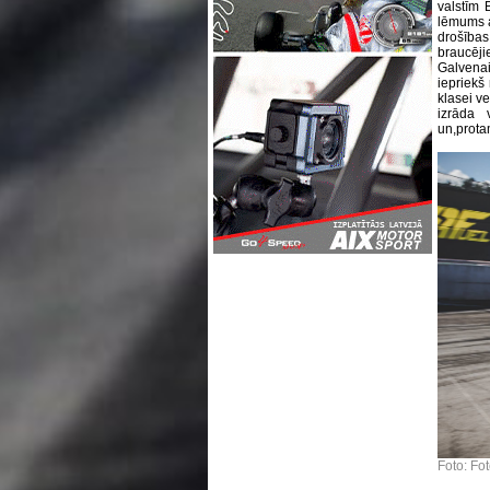
valstīm 
lēmums a
drošība
braucēji
Galvenai
iepriekš
klasei ve
izrāda v
un,protam
Foto: Fo