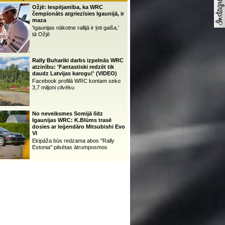
Ožjē: Iespējamība, ka WRC
čempionāts atgriezīsies Igaunijā, ir
maza
'Igaunijas nākotne rallijā ir ļoti gaiša,'
tā Ožjē
Rally Buhariki darbs izpelnās WRC
atzinību: 'Fantastiski redzēt tik
daudz Latvijas karogu!' (VIDEO)
Facebook profilā WRC kontam seko
3,7 miljoni cilvēku
No neveiksmes Somijā līdz
Igaunijas WRC: K.Blūms trasē
dosies ar leģendāro Mitsubishi Evo
VI
Ekipāža būs redzama abos ''Rally
Estonia'' pilsētas ātrumposmos