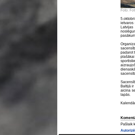
Foto: Fo
5.oktobr
ietvaros 
Latvija
noslēgum
pasākum
Organiz
sacensīb
padarot 
plašākai
sportist
aizrauj
dienaskā
sacensīb
Sacensī
Baltijā i
aicina se
lapās.
Kalendā
Komentā
Pašlaik 
Autorizē