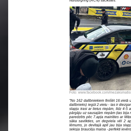
Nürburgring (RCN)
sacīkstēs.
Foto: www.facebook.com/mezaksmatis
"No 162 dalībniekiem finišēt 16.vietā 
dalībnieks) iegūt 2.vietu - tas ir diezg
slapju trasi ar lietus riepām, līdz 4-5
pārgāju uz sausajām riepām (tas bija r
paredzēts pēc 7.apļa mainīties ar Miķe
sāka savilkties, un degviela vēl 2 ap
lēmums, jo devītajā aplī jau bija slapj
sekoja braucēju maiņa - perfekti ievēr