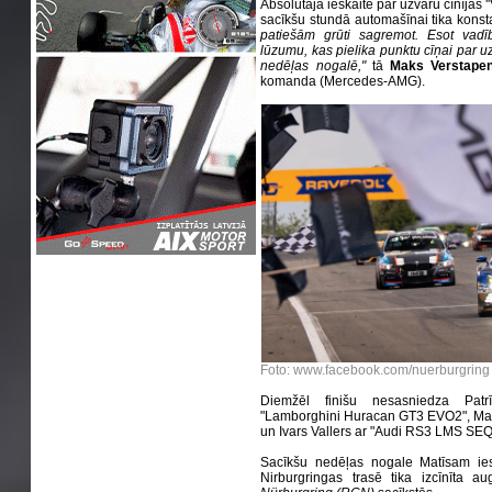
Absolūtajā ieskaitē par uzvaru cīnījās 
sacīkšu stundā automašīnai tika kons
patiešām grūti sagremot. Esot vad
lūzumu, kas pielika punktu cīņai par u
nedēļas nogalē,"
tā
Maks Verstape
komanda (Mercedes-AMG).
Foto: www.facebook.com/nuerburgring
Diemžēl finišu nesasniedza Patrī
"Lamborghini Huracan GT3 EVO2", Ma
un Ivars Vallers ar "Audi RS3 LMS SEQ
Sacīkšu nedēļas nogale Matīsam iesāk
Nirburgringas trasē tika izcīnīta a