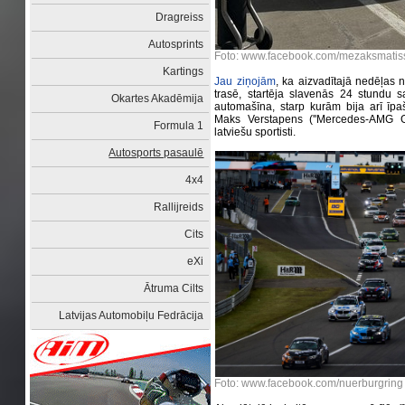
Dragreiss
Autosprints
Foto: www.facebook.com/mezaksmatis
Kartings
Jau ziņojām
, ka aizvadītajā nedēļas 
trasē, startēja slavenās 24 stundu s
Okartes Akadēmija
automašīna, starp kurām bija arī īpa
Maks Verstapens (''Mercedes-AMG GT3
Formula 1
latviešu sportisti.
Autosports pasaulē
4x4
Rallijreids
Cits
eXi
Ātruma Cilts
Latvijas Automobiļu Fedrācija
Foto: www.facebook.com/nuerburgring