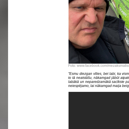
Foto: www.facebook.com/mezaksmatis
''Esmu diezgan vīlies, bet labi, ka vi
to tā neatstāšu, nākamgad jābūt atpaka
labākā un neparedzamākā sacīkste pas
neiespējamo, lai nākamgad maija beigās