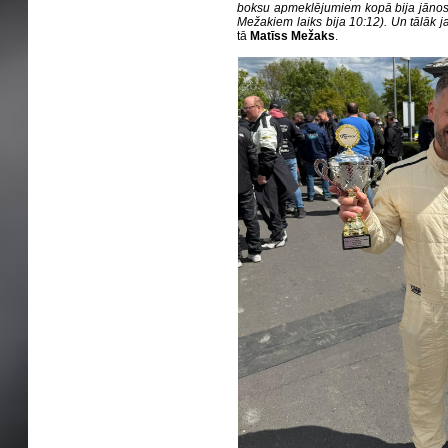
boksu apmeklējumiem kopā bija jānos
Mežakiem laiks bija 10:12). Un tālāk ja
tā
Matīss Mežaks
.