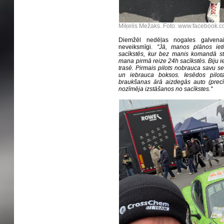
Miķelis Mežaks. Foto: www.facebook.
Diemžēl nedēļas nogales galvenai
neveiksmīgi.
"Jā, manos plānos iet
sacīkstēs, kur bez manis komandā star
mana pirmā reize 24h sacīkstēs. Biju ie
trasē. Pirmais pilots nobrauca savu s
un iebrauca boksos. Iesēdos pilota
braukšanas ārā aizdegās auto (precīz
nozīmēja izstāšanos no sacīkstes.''