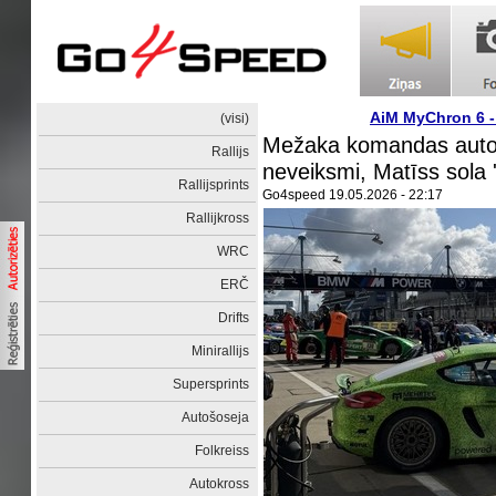
AiM MyChron 6 
(visi)
Mežaka komandas auto 
Rallijs
neveiksmi, Matīss sola '
Rallijsprints
Go4speed
19.05.2026 - 22:17
Rallijkross
WRC
ERČ
Drifts
Minirallijs
Supersprints
Autošoseja
Folkreiss
Autokross