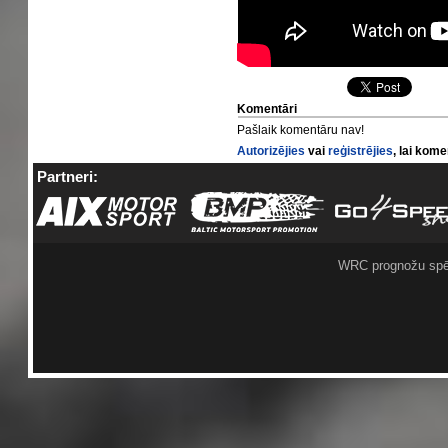
Komentāri
Pašlaik komentāru nav!
Autorizējies
vai
reģistrējies
, lai kom
Partneri:
WRC prognožu spē