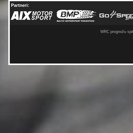
Partneri:
WRC prognožu spē