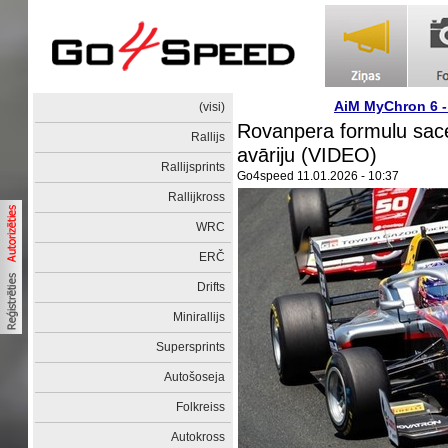
AiM MyChron 6 
(visi)
Rovanpera formulu sac
Rallijs
avāriju (VIDEO)
Rallijsprints
Go4speed
11.01.2026 - 10:37
Rallijkross
WRC
ERČ
Drifts
Minirallijs
Supersprints
Autošoseja
Folkreiss
Autokross