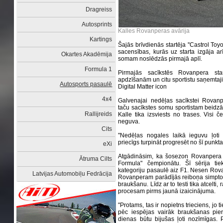
Dragreiss
Autosprints
Kalles Rovanperas avārija
Kartings
Šajās brīvdienās startēja ''Castrol To
sacensības, kurās uz starta izgāja a
Okartes Akadēmija
somam noslēdzās pirmajā aplī.
Formula 1
Pirmajās sacīkstēs Rovanpera sta
apdzīšanām un citu sportistu saņemtaji
Autosports pasaulē
Digital Matter icon
4x4
Galvenajai nedēļas sacīkstei Rovanpe
taču sacīkstes somu sportistam beidzā
Rallijreids
Kalle tika izsviests no trases. Visi če
neguva.
Cits
''Nedēļas nogales laikā ieguvu ļot
priecīgs turpināt progresēt no šī punkta
eXi
Atgādināsim, ka šosezon Rovanpera r
Ātruma Cilts
Formula" čempionātu. Šī sērija tie
kategoriju pasaulē aiz F1. Nesen Rovan
Latvijas Automobiļu Fedrācija
Rovanperam parādījās reiboņa simptomi
braukšanu. Līdz ar to testi tika atcelti
procesam pirms jaunā izaicinājuma.
"Protams, tas ir nopietns trieciens, jo t
pēc iespējas vairāk braukšanas pier
dienas būtu bijušas ļoti nozīmīgas.