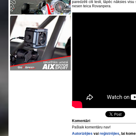
paredzēti citi testi, tāpēc nāksies vis
nesen teica Rovanpera.
Komentāri
Pašlaik komentāru nav!
Autorizējies
vai
reģistrējies
, lai kom