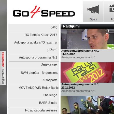
Raidījumi
(visi)
RX Ziemas Kauss 2017
Autosporta apskats "Griežam un
gāžam"
Autosporta programma Nr.1
11.12.2012
Autosporta programma Nr.1
Autosporta programma Nr.1
Ātruma cilts
SWH Liepāja - Bridgestone
Autosports
Autosporta programma Nr.1
MOVE AND WIN Rotax Baltic
27.11.2012
Autosporta programma Nr.1
Challenge
BAER Studio
No autosporta vēstures