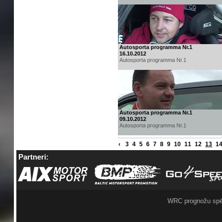
Autosporta programma Nr.1
16.10.2012
Autosporta programma Nr.1
Autosporta programma Nr.1
09.10.2012
Autosporta programma Nr.1
‹
3
4
5
6
7
8
9
10
11
12
13
1
Partneri:
WRC prognožu spē