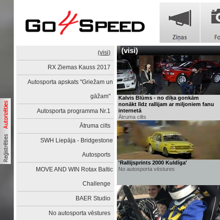
(visi)
(visi)
RX Ziemas Kauss 2017
Autosporta apskats "Griežam un
gāžam"
Kalvis Blūms - no dīķa gonkām
nonākt līdz rallijam ar miljoniem fanu
Autosporta programma Nr.1
internetā
Ātruma cilts
Ātruma cilts
SWH Liepāja - Bridgestone
Autosports
'Rallijsprints 2000 Kuldīga'
MOVE AND WIN Rotax Baltic
No autosporta vēstures
Challenge
BAER Studio
No autosporta vēstures