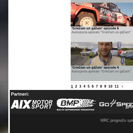
'Griežam un gāžam' epizode 6
Autosporta apskats "Griežam un gāžam"
'Griežam un gāžam' epizode 4
Autosporta apskats "Griežam un gāžam"
1
2
3
4
5
6
7
8
9
10
11
›
Partneri:
WRC prognožu spē