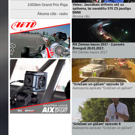
1000km Grand Prix Riga
Video: Jaunākais drifteris sēž uz
spilvena, lai savaldītu 570 ZS jaudīgo
BMW
Ātruma cilts - radio
Ātruma cilts
RX Ziemas kauss 2017 - 2.posms
Brenguļi 28.01.2017.
RX Ziemas Kauss 2017
"Griežam un gāžam" epizode 10
Autosporta apskats "Griežam un gāžam"
'Griežam un gāžam' epizode 8
Autosporta apskats "Griežam un gāžam"