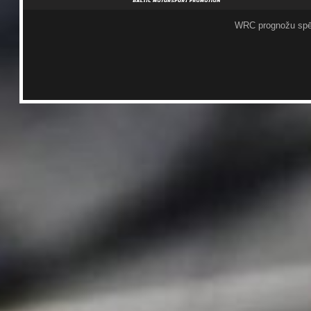
WRC prognožu spē