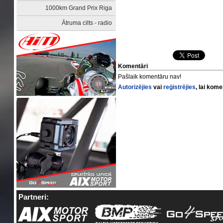
1000km Grand Prix Riga
Ātruma cilts - radio
Komentāri
Pašlaik komentāru nav!
Autorizējies
vai
reģistrējies
, lai kom
Partneri: