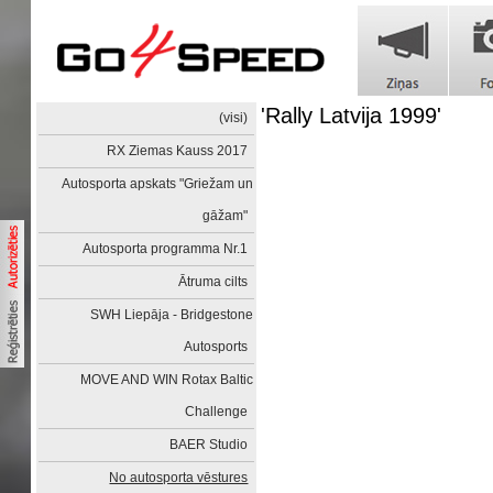
'Rally Latvija 1999'
(visi)
RX Ziemas Kauss 2017
Autosporta apskats "Griežam un
gāžam"
Autosporta programma Nr.1
Ātruma cilts
SWH Liepāja - Bridgestone
Autosports
MOVE AND WIN Rotax Baltic
Challenge
BAER Studio
No autosporta vēstures