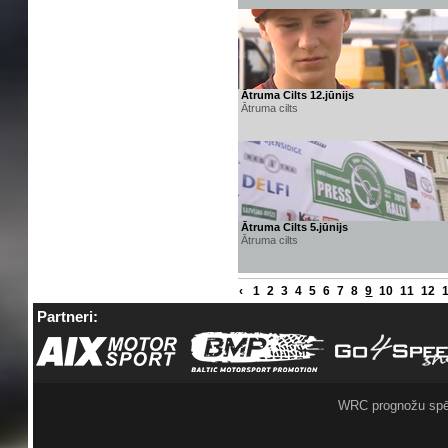
Ātruma Cilts 12.jūnijs
Ātruma cilts
Ātruma Cilts 5.jūnijs
Ātruma cilts
‹
1
2
3
4
5
6
7
8
9
10
11
12
Partneri:
WRC prognožu spē