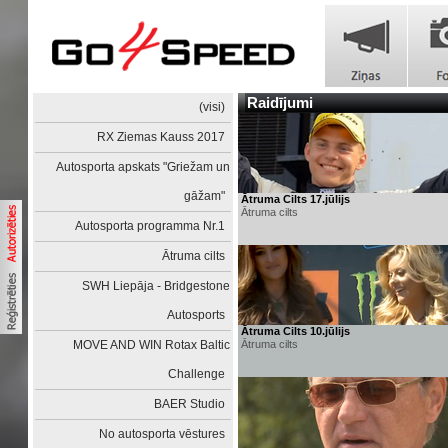
Raidījumi
(visi)
RX Ziemas Kauss 2017
Autosporta apskats "Griežam un
gāžam"
Ātruma Cilts 17.jūlijs
Ātruma cilts
Autosporta programma Nr.1
Ātruma cilts
SWH Liepāja - Bridgestone
Autosports
Ātruma Cilts 10.jūlijs
MOVE AND WIN Rotax Baltic
Ātruma cilts
Challenge
BAER Studio
No autosporta vēstures