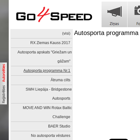
Autosporta programma 
(visi)
RX Ziemas Kauss 2017
Autosporta apskats "Griežam un
gāžam"
Autosporta programma Nr.1
Ātruma cilts
SWH Liepāja - Bridgestone
Autosports
MOVE AND WIN Rotax Baltic
Challenge
BAER Studio
No autosporta vēstures