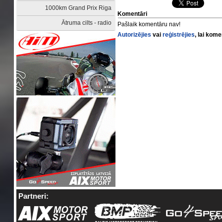
1000km Grand Prix Riga
Komentāri
Ātruma cilts - radio
Pašlaik komentāru nav!
Autorizējies
vai
reģistrējies
, lai kom
Partneri: