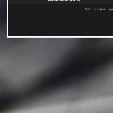
WRC prognožu spē