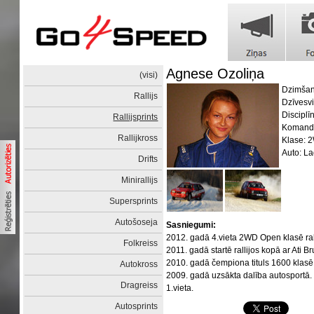
Agnese Ozoliņa
(visi)
Dzimšan
Rallijs
Dzīvesvi
Disciplīn
Rallijsprints
Komanda
Rallijkross
Klase: 
Auto: L
Drifts
Minirallijs
Supersprints
Autošoseja
Sasniegumi:
2012. gadā 4.vieta 2WD Open klasē ral
Folkreiss
2011. gadā startē rallijos kopā ar Ati B
2010. gadā čempiona tituls 1600 klasē
Autokross
2009. gadā uzsākta dalība autosportā. R
Dragreiss
1.vieta.
Autosprints