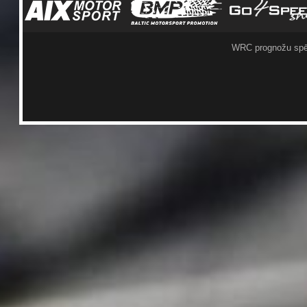
WRC prognožu spē