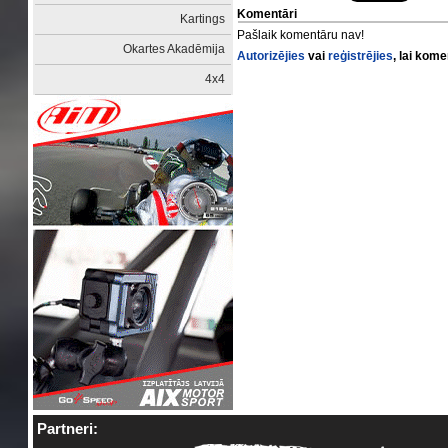
Komentāri
Kartings
Pašlaik komentāru nav!
Okartes Akadēmija
Autorizējies
vai
reģistrējies
, lai kom
4x4
Partneri: