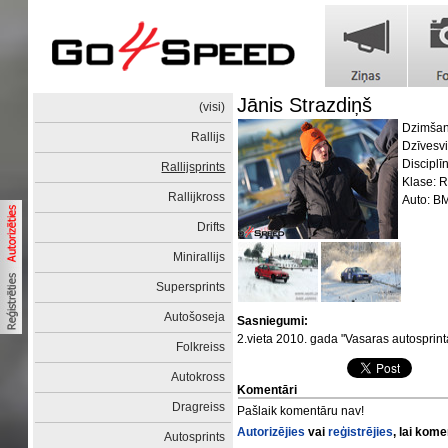
Jānis Strazdiņš
(visi)
Dzimšan
Rallijs
Dzīvesvi
Disciplīn
Rallijsprints
Klase:
Rallijkross
Auto: B
Drifts
Minirallijs
Supersprints
Autošoseja
Sasniegumi:
2.vieta 2010. gada "Vasaras autosprint
Folkreiss
Autokross
Komentāri
Dragreiss
Pašlaik komentāru nav!
Autorizējies
vai
reģistrējies
, lai kom
Autosprints