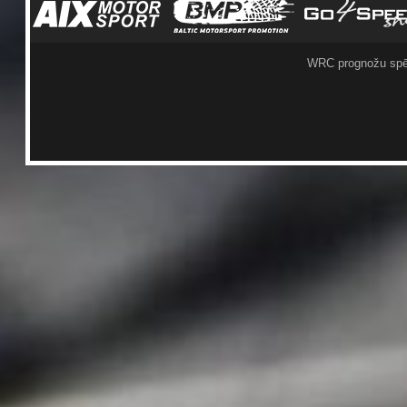
WRC prognožu spē