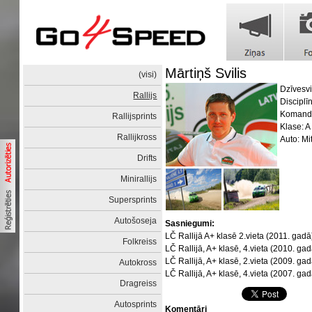
Mārtiņš Svilis
(visi)
Dzīvesvi
Rallijs
Disciplīn
Komand
Rallijsprints
Klase: A
Rallijkross
Auto: Mi
Drifts
Minirallijs
Supersprints
Autošoseja
Sasniegumi:
LČ Rallijā A+ klasē 2.vieta (2011. gadā
Folkreiss
LČ Rallijā, A+ klasē, 4.vieta (2010. gad
LČ Rallijā, A+ klasē, 2.vieta (2009. gad
Autokross
LČ Rallijā, A+ klasē, 4.vieta (2007. gad
Dragreiss
Autosprints
Komentāri