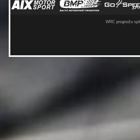
WRC prognožu spē