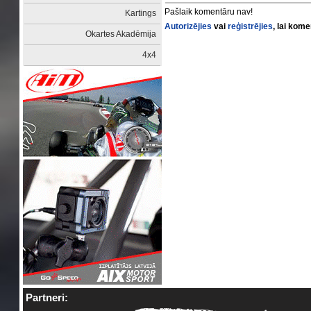
Pašlaik komentāru nav!
Kartings
Autorizējies
vai
reģistrējies
, lai kom
Okartes Akadēmija
4x4
Partneri: