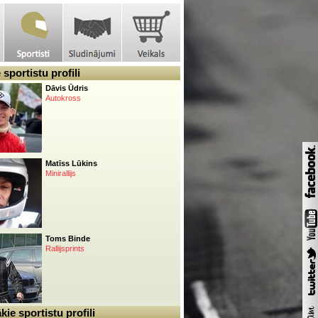
sportistu profili
Dāvis Ūdris
Autokross
Matīss Lūkins
Minirallijs
Toms Binde
Rallijsprints
ie sportistu profili