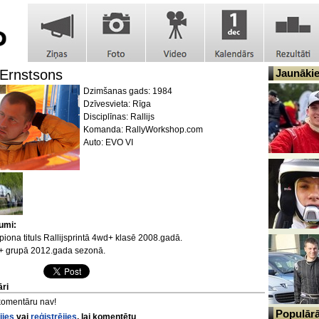
 Ernstsons
Jaunākie 
Dzimšanas gads: 1984
Dzīvesvieta: Rīga
Disciplīnas: Rallijs
Komanda: RallyWorkshop.com
Auto: EVO VI
umi:
iona tituls Rallijsprintā 4wd+ klasē 2008.gadā.
A+ grupā 2012.gada sezonā.
ri
komentāru nav!
Populārāk
jies
vai
reģistrējies
, lai komentētu