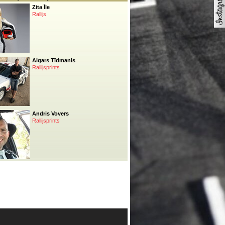
Zita Īle
Rallijs
Aigars Tīdmanis
Rallijsprints
Andris Vovers
Rallijsprints