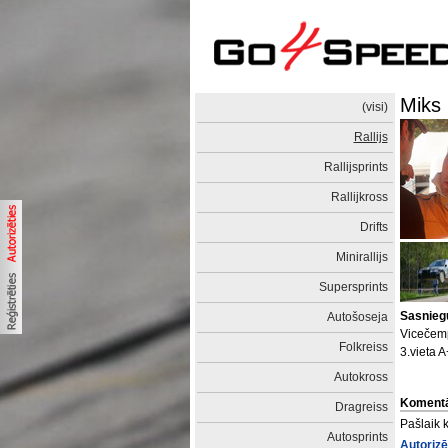
Miks
(visi)
Rallijs
Rallijsprints
Rallijkross
Drifts
Minirallijs
Supersprints
Sasnieg
Autošoseja
Vicečemp
Folkreiss
3.vieta 
Autokross
Komentā
Dragreiss
Pašlaik 
Autosprints
Autorizē