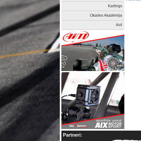
Kartings
Okartes Akadēmija
4x4
Partneri: