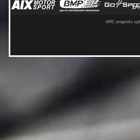
WRC prognožu spē