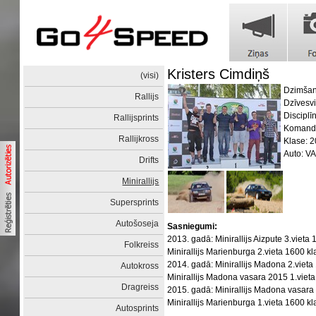
Kristers Cimdiņš
(visi)
Dzimšan
Rallijs
Dzīvesv
Disciplīn
Rallijsprints
Komanda
Rallijkross
Klase: 
Auto: V
Drifts
Minirallijs
Supersprints
Autošoseja
Sasniegumi:
2013. gadā: Minirallijs Aizpute 3.vieta
Folkreiss
Minirallijs Marienburga 2.vieta 1600 k
2014. gadā: Minirallijs Madona 2.vieta
Autokross
Minirallijs Madona vasara 2015 1.viet
Dragreiss
2015. gadā: Minirallijs Madona vasara 
Minirallijs Marienburga 1.vieta 1600 k
Autosprints