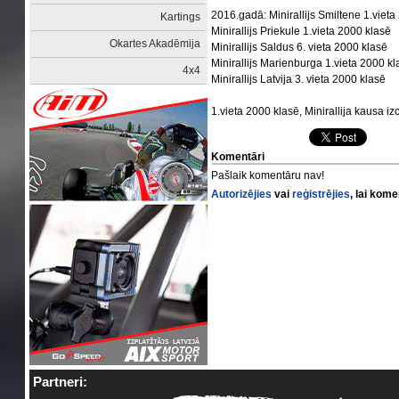
2016.gadā: Minirallijs Smiltene 1.viet
Kartings
Minirallijs Priekule 1.vieta 2000 klasē
Okartes Akadēmija
Minirallijs Saldus 6. vieta 2000 klasē
Minirallijs Marienburga 1.vieta 2000 k
4x4
Minirallijs Latvija 3. vieta 2000 klasē
1.vieta 2000 klasē, Minirallija kausa i
Komentāri
Pašlaik komentāru nav!
Autorizējies
vai
reģistrējies
, lai kom
Partneri: