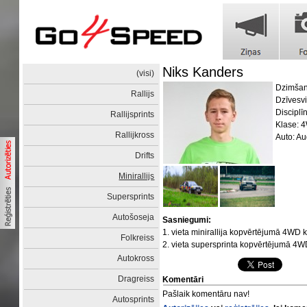
Niks Kanders
(visi)
Dzimšan
Rallijs
Dzīvesv
Disciplī
Rallijsprints
Klase: 
Rallijkross
Auto: Au
Drifts
Minirallijs
Supersprints
Autošoseja
Sasniegumi:
1. vieta minirallija kopvērtējumā 4WD 
Folkreiss
2. vieta supersprinta kopvērtējumā 4
Autokross
Dragreiss
Komentāri
Pašlaik komentāru nav!
Autosprints