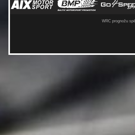
WRC prognožu spē