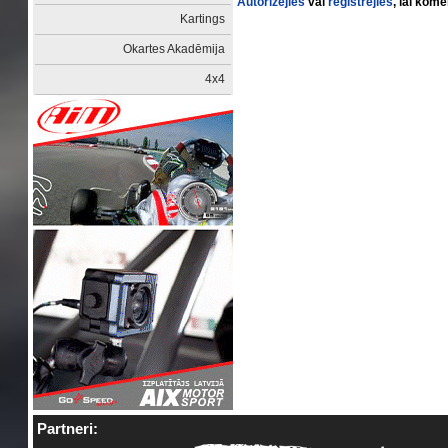
Autorizējies
vai
reģistrējies
, lai kom
Kartings
Okartes Akadēmija
4x4
Partneri: