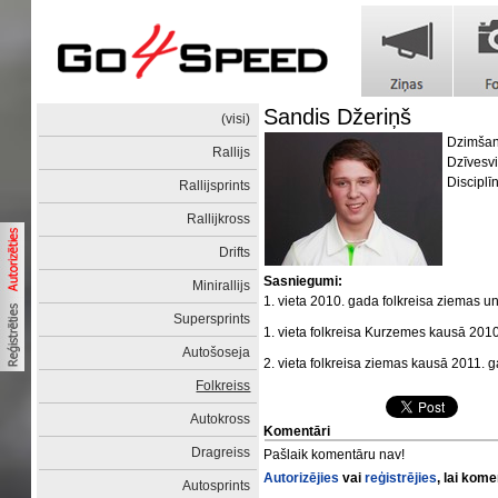
Sandis Džeriņš
(visi)
Dzimšan
Rallijs
Dzīvesv
Disciplī
Rallijsprints
Rallijkross
Drifts
Sasniegumi:
Minirallijs
1. vieta 2010. gada folkreisa ziemas u
Supersprints
1. vieta folkreisa Kurzemes kausā 2010
Autošoseja
2. vieta folkreisa ziemas kausā 2011.
Folkreiss
Autokross
Komentāri
Dragreiss
Pašlaik komentāru nav!
Autorizējies
vai
reģistrējies
, lai kom
Autosprints