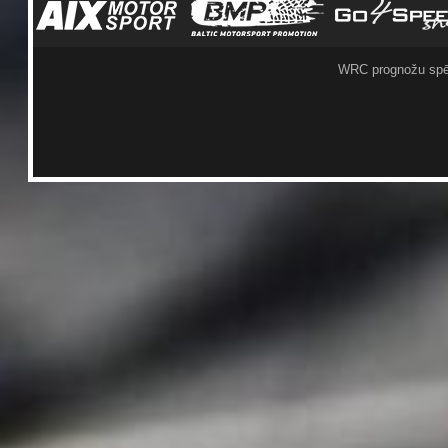
WRC prognožu spē