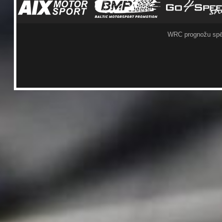
WRC prognožu spē