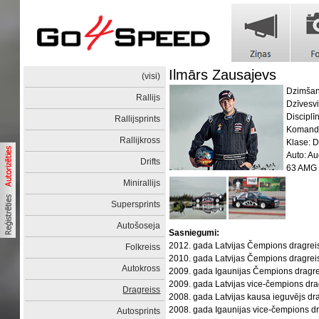
Ilmārs Zausajevs
(visi)
Dzimšan
Rallijs
Dzīvesvi
Disciplī
Rallijsprints
Komanda
Rallijkross
Klase: 
Auto: A
Drifts
63 AMG
Minirallijs
Supersprints
Autošoseja
Sasniegumi:
2012. gada Latvijas Čempions dragre
Folkreiss
2010. gada Latvijas Čempions dragrei
Autokross
2009. gada Igaunijas Čempions dragr
2009. gada Latvijas vice-čempions dra
Dragreiss
2008. gada Latvijas kausa ieguvējs dr
2008. gada Igaunijas vice-čempions d
Autosprints