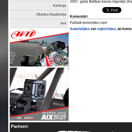
2007. gada Baltijas kausa ieguvējs dr
Kartings
Okartes Akadēmija
Komentāri
Pašlaik komentāru nav!
4x4
Autorizējies
vai
reģistrējies
, lai kom
Partneri: