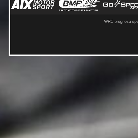
WRC prognožu spē