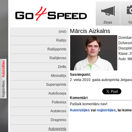
Mārcis Aizkalns
(visi)
Dzimšan
Rallijs
Dzīvesvi
Disciplī
Rallijsprints
Klase: 
Rallijkross
Auto: Mi
Drifts
Sasniegumi:
Minirallijs
2. vieta 2010. gada autosprinta Jelga
Supersprints
Autošoseja
Komentāri
Folkreiss
Pašlaik komentāru nav!
Autorizējies
vai
reģistrējies
, lai kom
Autokross
Dragreiss
Autosprints