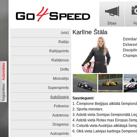
Karlīne Štāla
(visi)
Dzimšan
Rallijs
Dzīvesvi
Disciplī
Rallijsprints
Champi
Rallijkross
Drifts
Minirallijs
Supersprints
Autošoseja
Sasniegumi:
1. Čempione Beļģijas atklātā čempion
Folkreiss
2. Sporta meistars
3. Astotā vieta Somijas čempionātā Le
Autokross
4. Astotā vieta Rotax max Eiropas če
Dragreiss
5. Ceturtā vieta Austrijas atklātajā če
6. Otrā vieta Latvijas kartinga čempio
Autosprints