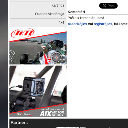
Kartings
Komentāri
Okartes Akadēmija
Pašlaik komentāru nav!
4x4
Autorizējies
vai
reģistrējies
, lai kom
Partneri: