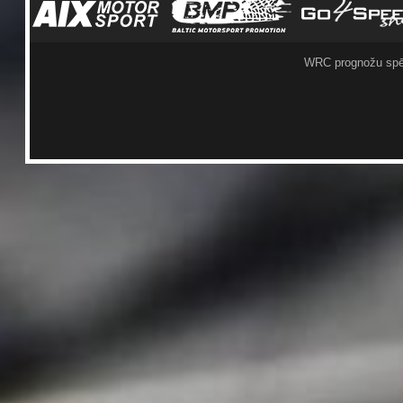
WRC prognožu spē