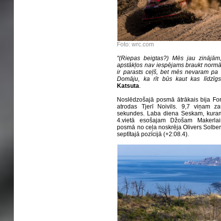
Foto: wrc.com
"(Riepas beigtas?) Mēs jau zinājām,
apstākļos nav iespējams braukt normāli.
ir parasts ceļš, bet mēs nevaram pa t
Domāju, ka rīt būs kaut kas līdzīgs
Katsuta
.
Noslēdzošajā posmā ātrākais bija F
atrodas Tjerī Noivils. 9,7 viņam z
sekundes. Laba diena Seskam, kuram 
4.vietā esošajam Džošam Makerlai
posmā no ceļa noskrēja Olivers Solbe
septītajā pozīcijā (+2:08.4).