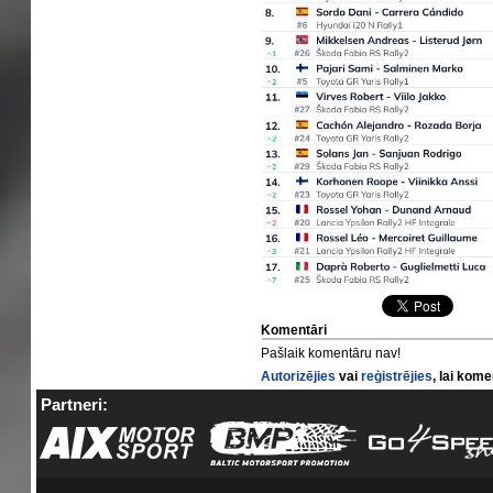
Komentāri
Pašlaik komentāru nav!
Autorizējies
vai
reģistrējies
, lai kom
Partneri: