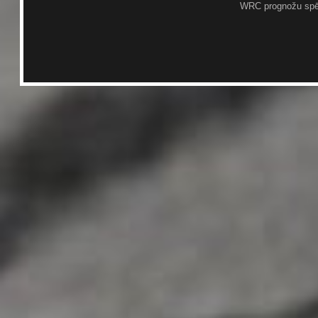
WRC prognožu spē