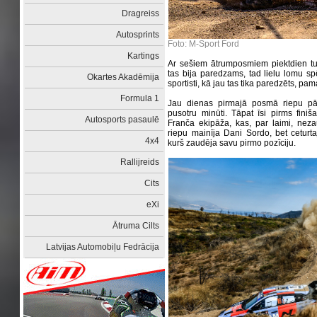
Dragreiss
Autosprints
Foto: M-Sport
Ford
Kartings
Ar sešiem ātrumposmiem piektdien tur
tas bija paredzams, tad lielu lomu spē
Okartes Akadēmija
sportisti, kā jau tas tika paredzēts, pam
Formula 1
Jau dienas pirmajā posmā riepu pār
pusotru minūti. Tāpat īsi pirms fini
Autosports pasaulē
Franča ekipāža, kas, par laimi, ne
riepu mainīja Dani Sordo, bet ceturt
4x4
kurš zaudēja savu pirmo pozīciju.
Rallijreids
Cits
eXi
Ātruma Cilts
Latvijas Automobiļu Fedrācija