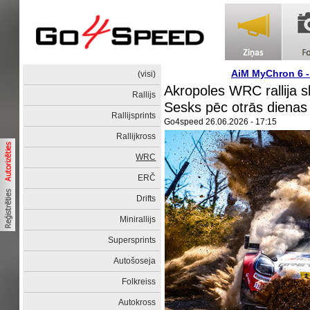
AiM MyChron 6 
(visi)
Akropoles WRC rallija sk
Rallijs
Sesks pēc otrās dienas
Rallijsprints
Go4speed
26.06.2026 - 17:15
Rallijkross
WRC
ERČ
Drifts
Minirallijs
Supersprints
Autošoseja
Folkreiss
Autokross