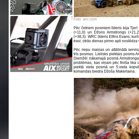
Foto: wrc.com
Pēc četriem posmiem līderis bija Tjerī
(+11,0) un Džons Armstrongs (+21,2
(+38,3). WRC līderis Elfins Evans, kurš
trasi
, otrās dienas pirmo apli noslēdza 
Pēc riepu maiņas un attālinātā servis
trīs posmus. Lielisks piektais posms A
Diemžēl nākamajā posmā Armstrongam 
problēmas, kas viņam pēc finiša lika 
piektā vieta posmā un 5.vieta kopvē
komandas biedra Džoša Makerlaina.