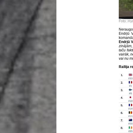
Foto: Hy
Neraugot
Endrjū Vī
komanda 
Endrjū Vī
zinājām,
taču fak
vairāk, n
vai nu m
Rallija r