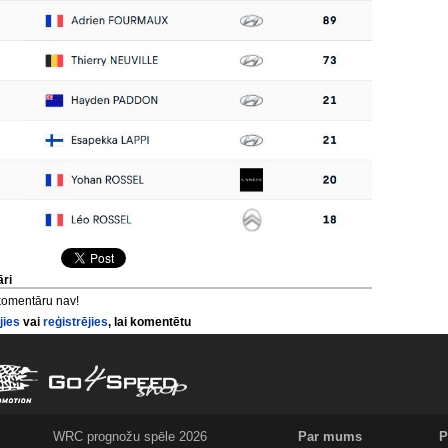
ri
komentāru nav!
jies
vai
reģistrējies
, lai komentētu
WRC prognožu spēle 2026
Par mums
P