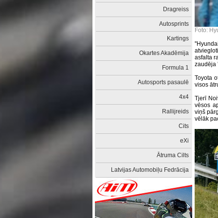
Dragreiss
Autosprints
Foto: Hy
Kartings
''Hyundai
atvieglo
Okartes Akadēmija
asfalta r
zaudēja 
Formula 1
Toyota ot
Autosports pasaulē
visos ātr
4x4
Tjerī Noi
vēsos ap
Rallijreids
viņš pārg
vēlāk pac
Cits
eXi
Ātruma Cilts
Latvijas Automobiļu Fedrācija