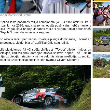
undai Motorsport GmbH
'' pilna laika pasaules rallija čempionāta (WRC) piloti atzinuši, ka ir
ti par to, ka 2026. gada sezonas otrajā pusē vairs nebūs neviena
allija. Pagājušajā nedēļā Japānas rallijā ''Hyundai'' atkal pārliecinoši
''Toyota'' komandai uz asfalta seguma.
ro asfalta ralliju pēc kārtas uzvarēja pilnīgā dominancē, uzvarot arī
umposmos. Līdzīgi bija arī aprīlī Kanāriju salu rallijā.
vils piektdienas rītā vēl spēja cīnīties ar ''Toyota'' pilotiem mitros un
stākļos, kad vislabāk darbojās mīkstā sastāva riepas. Taču, tiklīdz
āja uz cietajām riepām, viņš no ceturtās vietas noslīdēja uz septīto,
eļoties uz sesto tikai pēc tam, kad avarēja Olivers Solbergs.