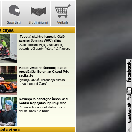
 ziņas
'Toyota' skaidro iemeslu Ožjē
avārijai Somijas WRC rallijā
'Šādi notikumi viņu, visticamāk,
padarīs vēl apņēmīgāku,' tā Faulers
Valters Zviedris šonedēļ startēs
prestižajās 'Estonian Grand Prix'
sacīkstēs
Igaunijā latviešu braucējs pilotēs
savu 'Legend Cars'
Rovanpera par atgriešanos WRC:
Šobrīd iespējams ir pilnīgi viss
'Ar veselību jau kādu laiku viss ir
daudz labāk,' tā Kalle
kās ziņas