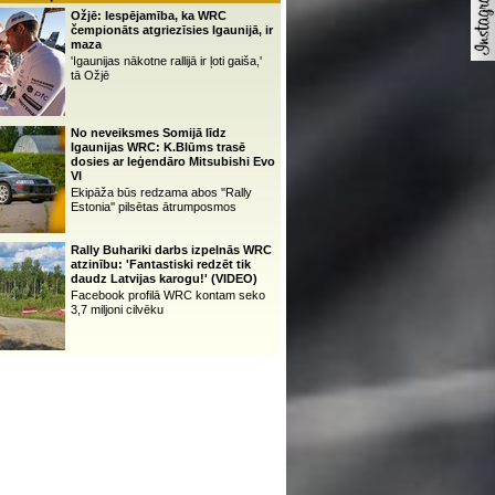
Ožjē: Iespējamība, ka WRC
čempionāts atgriezīsies Igaunijā, ir
maza
'Igaunijas nākotne rallijā ir ļoti gaiša,'
tā Ožjē
No neveiksmes Somijā līdz
Igaunijas WRC: K.Blūms trasē
dosies ar leģendāro Mitsubishi Evo
VI
Ekipāža būs redzama abos ''Rally
Estonia'' pilsētas ātrumposmos
Rally Buhariki darbs izpelnās WRC
atzinību: 'Fantastiski redzēt tik
daudz Latvijas karogu!' (VIDEO)
Facebook profilā WRC kontam seko
3,7 miljoni cilvēku