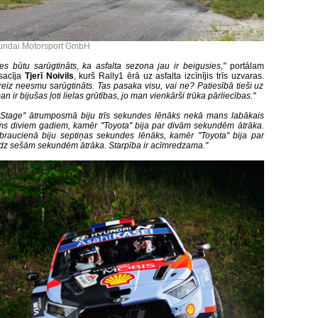
undai Motorsport GmbH
 es būtu sarūgtināts, ka asfalta sezona jau ir beigusies,"
portālam
 sacīja
Tjerī Noivils
, kurš Rally1 ērā uz asfalta izcīnījis trīs uzvaras.
reiz neesmu sarūgtināts. Tas pasaka visu, vai ne? Patiesībā tieši uz
an ir bijušas ļoti lielas grūtības, jo man vienkārši trūka pārliecības.''
r Stage'' ātrumposmā biju trīs sekundes lēnāks nekā mans labākais
rms diviem gadiem, kamēr ''Toyota'' bija par divām sekundēm ātrāka.
braucienā biju septiņas sekundes lēnāks, kamēr ''Toyota'' bija par
īdz sešām sekundēm ātrāka. Starpība ir acīmredzama."