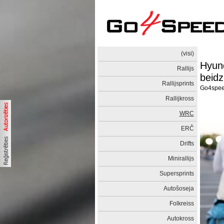
(visi)
Hyunda
Rallijs
beidz
Rallijsprints
Go4spe
Rallijkross
WRC
ERČ
Drifts
Minirallijs
Supersprints
Autošoseja
Folkreiss
Autokross