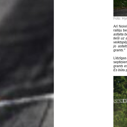
Foto: Hy
Arī Noiv
ralliju 
asfalta b
tieši uz
veiktspēj
jo asfal
grants."
Līdzīgas
septiņie
grants e
Es būtu p