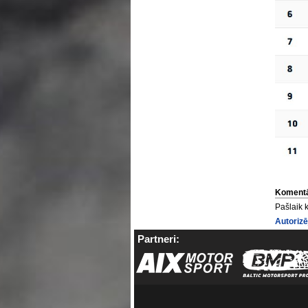
Komentā
Pašlaik 
Autorizē
Partneri: