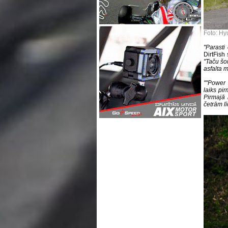
Foto: Hy
"Parasti
DirtFish
"Taču šo
asfalta m
''''Powe
laiks pi
Pirmajā 
četrām l