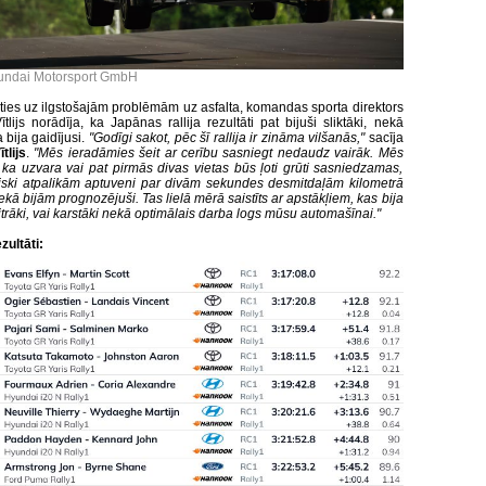
undai Motorsport GmbH
ies uz ilgstošajām problēmām uz asfalta, komandas sporta direktors
tlijs norādīja, ka Japānas rallija rezultāti pat bijuši sliktāki, nekā
bija gaidījusi.
"Godīgi sakot, pēc šī rallija ir zināma vilšanās,"
sacīja
tlijs
.
"Mēs ieradāmies šeit ar cerību sasniegt nedaudz vairāk. Mēs
 ka uzvara vai pat pirmās divas vietas būs ļoti grūti sasniedzamas,
tiski atpalikām aptuveni par divām sekundes
desmitdaļām
kilometrā
ekā bijām prognozējuši. Tas lielā mērā saistīts ar apstākļiem, kas bija
itrāki, vai karstāki nekā optimālais darba logs mūsu automašīnai."
ezultāti: