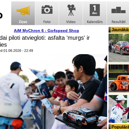
Jaunākās
AiM MyChron 6 - Go4speed Shop
i piloti atviegloti: asfalta 'murgs' ir
ies
ed
01.06.2026 - 22:49
Populārā