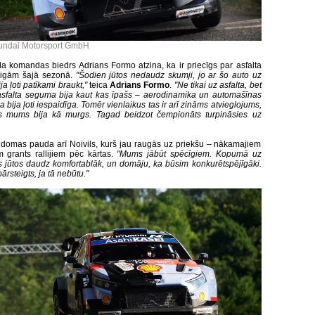
undai Motorsport GmbH
ila komandas biedrs Adrians Formo atzina, ka ir priecīgs par asfalta
beigām šajā sezonā.
"Šodien jūtos nedaudz skumji, jo ar šo auto uz
ija ļoti patīkami braukt,"
teica
Adrians Formo
.
"Ne tikai uz asfalta, bet
 asfalta seguma bija kaut kas īpašs – aerodinamika un automašīnas
a bija ļoti iespaidīga. Tomēr vienlaikus tas ir arī zināms atvieglojums,
ts mums bija kā murgs. Tagad beidzot čempionāts turpināsies uz
 domas pauda arī Noivils, kurš jau raugās uz priekšu – nākamajiem
m grants rallijiem pēc kārtas.
"Mums jābūt spēcīgiem. Kopumā uz
s jūtos daudz komfortablāk, un domāju, ka būsim konkurētspējīgāki.
ārsteigts, ja tā nebūtu."