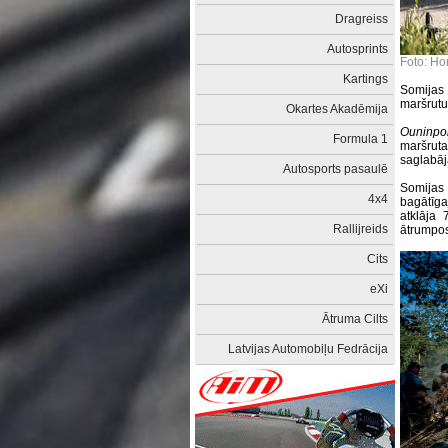
Dragreiss
Autosprints
Foto: Ho
Kartings
Somijas 
maršrutu,
Okartes Akadēmija
Ouninpo
Formula 1
maršruta
saglabāj
Autosports pasaulē
Somijas 
4x4
bagātīgaj
atklāja 
Rallijreids
ātrumpo
Cits
eXi
Ātruma Cilts
Latvijas Automobiļu Fedrācija