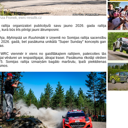
nza Fronek, ewrc-results.cz
rallija organizatori publicējuši savu jauno 2026. gada rallija
 kurā būs trīs pilnīgi jauni ātrumposmi.
hja
,
Myhinpää
un
Ruuhimäki
ir izņemti no Somijas rallija sacensību
 2026. gadā, bet pasākuma unikālā ''Super Sunday'' koncepts gan
as.
WRC vienmēr ir viens no gaidītākajiem rallijiem, pateicoties tās
ai vēsturei un iespaidīgajai, ātrajai trasei. Pasākuma rīkotāji otrdien
75. Somijas rallija izmaiņām bagāto maršrutu, īpaši piektdienas
smos.