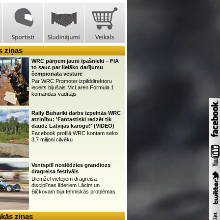
 ziņas
WRC pārņem jauni īpašnieki – FIA
to sauc par lielāko darījumu
čempionāta vēsturē
Par WRC Promoter izpilddirektoru
iecelts bijušais McLaren Formula 1
komandas vadītājs
Rally Buhariki darbs izpelnās WRC
atzinību: 'Fantastiski redzēt tik
daudz Latvijas karogu!' (VIDEO)
Facebook profilā WRC kontam seko
3,7 miljoni cilvēku
Ventspilī noslēdzies grandiozs
dragreisa festivāls
Diemžēl vietējiem dragreisa
disciplīnas līderiem Lācim un
Bičkovam bija tehniskās problēmas
kās ziņas