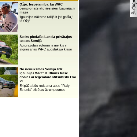
Ožjē: Iespējamība, ka WRC
čempionāts atgriezīsies Igaunijā, ir
maza
'Igaunijas nākotne rallijā ir ļoti gaiša,'
tā Ožjē
Sesks piedalās Lancia privātajos
testos Somijā
Autoražotāja ilgtermiņa mērķis ir
atgriešanās WRC augstākajā klasē
No neveiksmes Somijā līdz
Igaunijas WRC: K.Blūms trasē
dosies ar leģendāro Mitsubishi Evo
VI
Ekipāža būs redzama abos ''Rally
Estonia'' pilsētas ātrumposmos