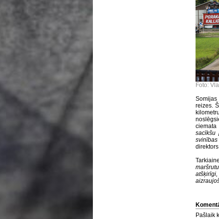
Foto: Vl
Somijas 
reizes. 
kilomet
noslēgsi
ciemata t
sacīkšu
svinības 
direktor
Tarkiain
maršrut
atšķirīgi
aizraujoš
Komentā
Pašlaik 