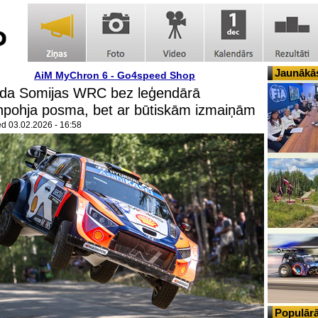
Jaunākās
AiM MyChron 6 - Go4speed Shop
ada Somijas WRC bez leģendārā
npohja posma, bet ar būtiskām izmaiņām
ed
03.02.2026 - 16:58
Populārā