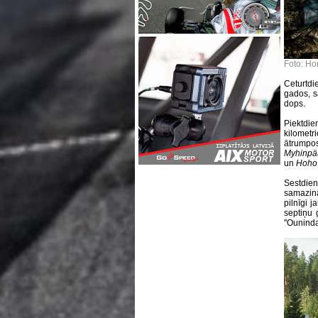
Foto: Ho
Ceturtdi
gados, s
dops.
Piektdi
kilometr
ātrumpos
Myhinp
un
Hoho
Sestdien
samazinā
pilnīgi 
septiņu 
''Ouninda