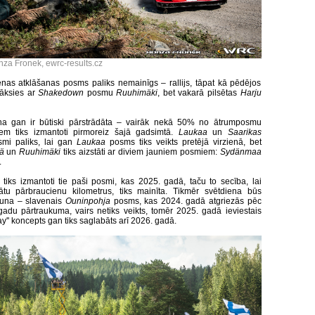
nza Fronek, ewrc-results.cz
enas atklāšanas posms paliks nemainīgs – rallijs, tāpat kā pēdējos
āksies ar
Shakedown
posmu
Ruuhimäki
, bet vakarā pilsētas
Harju
ena gan ir būtiski pārstrādāta – vairāk nekā 50% no ātrumposmu
iem tiks izmantoti pirmoreiz šajā gadsimtā.
Laukaa
un
Saarikas
mi paliks, lai gan
Laukaa
posms tiks veikts pretējā virzienā, bet
ää
un
Ruuhimäki
tiks aizstāti ar diviem jauniem posmiem:
Sydänmaa
.
 tiks izmantoti tie paši posmi, kas 2025. gadā, taču to secība, lai
tu pārbraucienu kilometrus, tiks mainīta. Tikmēr svētdiena būs
jauna – slavenais
Ouninpohja
posms, kas 2024. gadā atgriezās pēc
gadu pārtraukuma, vairs netiks veikts, tomēr 2025. gadā ieviestais
y'' koncepts gan tiks saglabāts arī 2026. gadā.