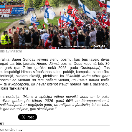
adislav Maschl
rallija Super Sunday ietvers vienu posmu, kas būs jāveic divas
Šogad tas būs jaunais
Himos–Jämsä
posms. Dops kopumā būs 30
rus garš (par 7 km garāks nekā 2025. gada
Ouninpohja
). Tas
es iespaidīgi Himos slēpošanas kalnu pakājē, kompakta sacensību
eritorijā, skaidro rīkotāji, piebilstot, ka
''Skatītāji varēs vērot garu
 posmu no vienām un tām pašām vietām, un uzreiz baudīt finiša
– tā ir koncepcija, ko nevar īstenot visur,''
norāda rallija sacensību
s
Kais Tarkiainens
.
ens norādīja:
''Mums ir spēcīga vēlme neveikt vienu un to pašu
u divus gadus pēc kārtas. 2026. gadā 66% no ātrumposmiem ir
, salīdzinājumā ar pagājušo gadu, un rallijam ir jāattīstās, lai tas būtu
s gan braucējiem, gan skatītājiem.''
ri
komentāru nav!