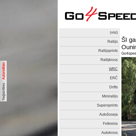
(visi)
Šī g
Rallijs
Ouni
Rallijsprints
Go4spe
Rallijkross
WRC
ERČ
Drifts
Minirallijs
Supersprints
Autošoseja
Folkreiss
Autokross