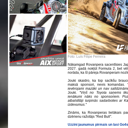
Foto: Luís Filipe Ferreira
Nākamgad Rovanpera sacentīsies Japān
2027. gadā nokļūt Formula 2, bet vē
norāda, ka šī pāreja Rovanperam nozī
Jouki skaidro, ka top sacīkšu brauc
maksā sponsori, nevis komandas.
'
ievērojami mazāki un nav salīdzināmi 
Jouki.
''Viņš no Toyota saņems tikai
ienākumi nāks no sponsoriem. Pozit
atbalstītāji turpinās sadarboties ar 
izdevumus.''
Zināms, ka Rovanperas lielākais par
dzērienu ražotājs ''Red Bull''.
Uzzini jaunumus pirmais un lasi Go