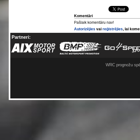
Komentāri
Pašlaik komentāru nav!
Autorizējies
vai
reģistrējies
, lai kom
Partneri:
WRC prognožu spē