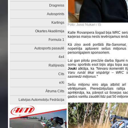
Dragreiss
Autosprints
Kartings
Foto: Jussi Nukari / IS
Okartes Akadēmija
Kalle Rovanpera šogad bija WRC seriāl
karjeras maiņa nesīs ievērojamus ie
Formula 1
Kā ziņo avoti portālā
Ilta-Sanomat
,
Autosports pasaulē
nopelnīja aptuveni sešus miljonu
personīgajiem sponsoriem.
4x4
Lai gan pilotu precīzie darba līgumi 
somu sportists esot bijis algu topa
Rallijreids
Jouki
atklāja, ka
''Nevaru komentēt lī
Varu runāt tikai vispārīgi – WRC s
Cits
sasniedz miljonus.''
eXi
Sešu miljonu eiro alga atbilst arī
vērtējumam. Pieredzējušais rallija
Ātruma Cilts
aprēķināja, ka, pārejot uz šosejas s
gados varētu zaudēt līdz pat 50 miljoni
Latvijas Automobiļu Fedrācija