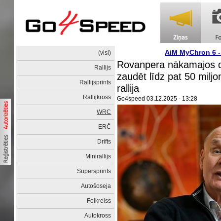
AiM MyChron 6 
(visi)
Rovanpera nākamajos d
Rallijs
zaudēt līdz pat 50 miljo
Rallijsprints
rallija
Rallijkross
Go4speed
03.12.2025 - 13:28
WRC
ERČ
Drifts
Minirallijs
Supersprints
Autošoseja
Folkreiss
Autokross