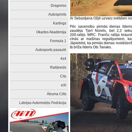
Dragreiss
Autosprints
Ar Sebastjana Ožjē uzvaru svētdien no
Kartings
Pēc sacensību pirmās dienas līderi
zaudēja Tjerī Noivils, bet 2,3 sek
Okartes Akadēmija
200.rallijs WRC. Franču rallija brau
cīnās ar mašīnas regulējumiem, kas
Formula 1
Jāpiebilst, ka pirmās dienas noslēdzoš
tā brīža līderis Ots Tanaks.
Autosports pasaulē
4x4
Rallijreids
Cits
eXi
Ātruma Cilts
Latvijas Automobiļu Fedrācija