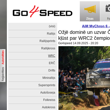
AiM MyChron 6 
(visi)
Ožjē dominē un uzvar 
Rallijs
kļūst par WRC2 čempi
Rallijsprints
Go4speed
14.09.2025 - 20:20
Rallijkross
WRC
ERČ
Drifts
Minirallijs
Supersprints
Autošoseja
Folkreiss
Autokross