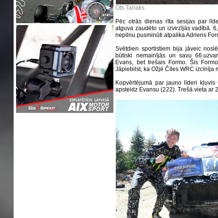
Ots Tanaks
Pēc otrās dienas rīta sesijas par līd
atguva zaudēto un izvirzījās vadībā. 
nepilnu pusminūti atpalika Adriens Fo
Svētdien sportistiem bija jāveic nosl
būtiski nemainījās un savu 66.uzva
Evans, bet trešais Formo. Šis Formo 
Jāpiebilst, ka Ožjē Čīles WRC izcīnīja
Kopvērtējumā par jauno līderi kļuvis
apsteidz Evansu (222). Trešā vieta a