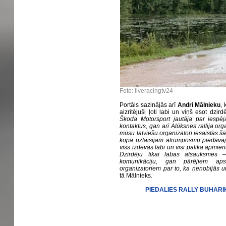
Foto: liveracingtv24
Portāls sazinājās arī
Andri Mālnieku
, 
aizritējuši ļoti labi un viņš esot dzir
Škoda Motorsport jautāja par iespē
kontaktus, gan arī Alūksnes rallija orga
mūsu latviešu organizatori iesaistās šā
kopā uztaisījām ātrumposmu piedāvāju
viss izdevās labi un visi palika apmierin
Dzirdēju tikai labas atsauksmes –
komunikāciju, gan pārējiem apstā
organizatoriem par to, ka nenobijās u
tā Mālnieks.
PIEDALIES RALLY BUHARI