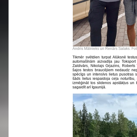
Andris Mālnieks un Renārs Salaks. Fot
Tikmēr svētdien turpat Alūksnē testu
automašīnām aizvadīja jau Toksport 
Zaldivārs, Nikolajs Grjazins, Roberts
šajos testos braucējiem nedaudz nep
spēcīgs un intensīvs lietus pusotras 
šāds lietus iespaidoja ceļa noturību, 
izmēģināt tos slidenos apstākļus un 
sagaidīt arī Igaunijā.