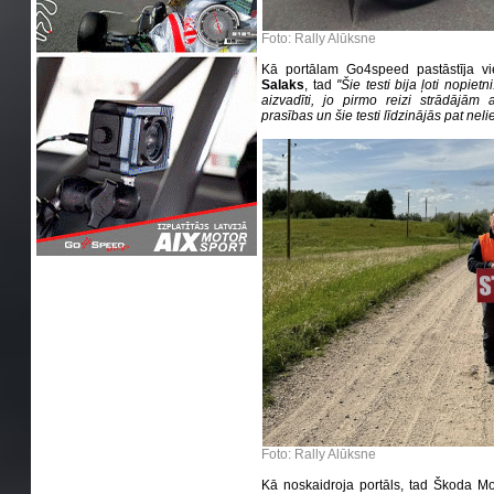
Foto: Rally Alūksne
Kā portālam Go4speed pastāstīja v
Salaks
, tad
''Šie testi bija ļoti nopi
aizvadīti, jo pirmo reizi strādājām 
prasības un šie testi līdzinājās pat nelie
Foto: Rally Alūksne
Kā noskaidroja portāls, tad Škoda Mot