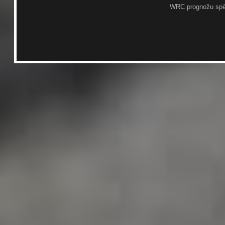
WRC prognožu spē