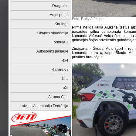
Dragreiss
Autosprints
Foto: Rally Alūksne
Kartings
Pirms neilga laika Alūksnē testus ai
pasaules rallija čempionāta koman
Okartes Akadēmija
komanda Alūksnē veica četru dienu at
gatavojās šajās brīvdienās gaidāmajam
Formula 1
Zināšanai - Škoda Motorsport ir rūpn
Autosports pasaulē
komanda, kura apkalpo Škoda Motors
privātos braucējus.
4x4
Rallijreids
Cits
eXi
Ātruma Cilts
Latvijas Automobiļu Fedrācija