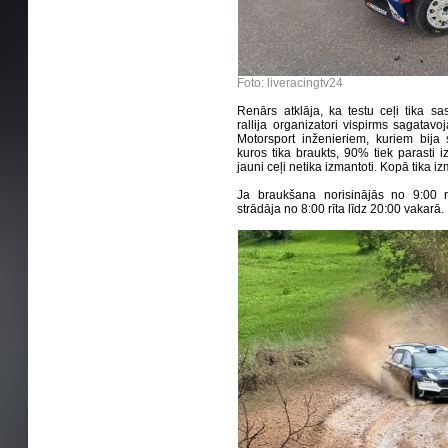
Foto: liveracingtv24
Renārs atklāja, ka testu ceļi tika sa
rallija organizatori vispirms sagatav
Motorsport inženieriem, kuriem bija 
kuros tika braukts, 90% tiek parasti i
jauni ceļi netika izmantoti. Kopā tika i
Ja braukšana norisinājās no 9:00 r
strādāja no 8:00 rīta līdz 20:00 vakarā.