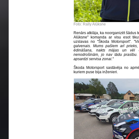
Foto: Rally Alūksne
Renārs atklāja, ka noorganizēt šādus tes
Alūksne'' komanda ar visu esot tiku
uzslavas no ''Škoda Motorsport''.
''V
galvenais. Mums pašiem arī prieks, 
ēdināšana, nakts mājas un vēl ci
nenodrošinām, jo nav tādu prasību. 
apsardzi servisa zonai.''
Škoda Motorsport sastāvēja no apmē
kuriem puse bija inženieri.