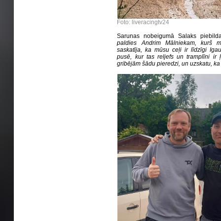
Foto: liveracingtv24
Sarunas nobeigumā Salaks piebil
paldies Andrim Mālniekam, kurš m
saskatīja, ka mūsu ceļi ir līdzīgi Ig
pusē, kur tas reljefs un tramplīni ir ļ
gribējām šādu pieredzi, un uzskatu, ka 