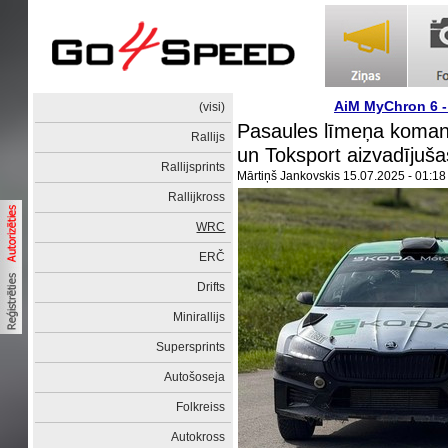
AiM MyChron 6 
(visi)
Pasaules līmeņa koman
Rallijs
un Toksport aizvadījuša
Rallijsprints
Mārtiņš Jankovskis
15.07.2025 - 01:18
Rallijkross
WRC
ERČ
Drifts
Minirallijs
Supersprints
Autošoseja
Folkreiss
Autokross