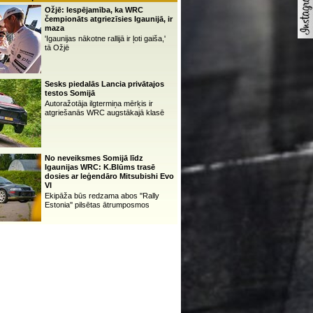
Ožjē: Iespējamība, ka WRC
čempionāts atgriezīsies Igaunijā, ir
maza
'Igaunijas nākotne rallijā ir ļoti gaiša,'
tā Ožjē
Sesks piedalās Lancia privātajos
testos Somijā
Autoražotāja ilgtermiņa mērķis ir
atgriešanās WRC augstākajā klasē
No neveiksmes Somijā līdz
Igaunijas WRC: K.Blūms trasē
dosies ar leģendāro Mitsubishi Evo
VI
Ekipāža būs redzama abos ''Rally
Estonia'' pilsētas ātrumposmos