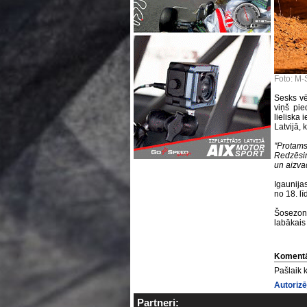
Foto: M-
Sesks vē
viņš pie
lieliska 
Latvijā, 
"Protams,
Redzēsim,
un aizvad
Igaunija
no 18. lī
Šosezon 
labākais 
Komentā
Pašlaik 
Autorizē
Partneri: