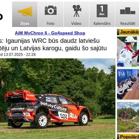
Jaunākās
AiM MyChron 6 - Go4speed Shop
: Igaunijas WRC būs daudz latviešu
utēju un Latvijas karogu, gaidu šo sajūtu
ed
13.07.2025 - 22:28
Populārā