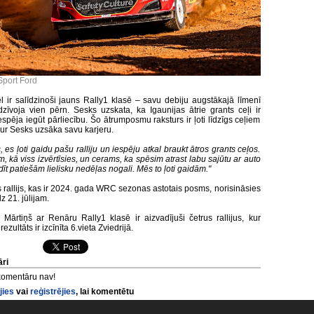
Sport Ford
l ir salīdzinoši jauns Rally1 klasē – savu debiju augstākajā līmenī
dzīvoja vien pērn. Sesks uzskata, ka Igaunijas ātrie grants ceļi ir
iespēja iegūt pārliecību. Šo ātrumposmu raksturs ir ļoti līdzīgs ceļiem
kur Sesks uzsāka savu karjeru.
 es ļoti gaidu pašu ralliju un iespēju atkal braukt ātros grants ceļos.
 kā viss izvērtīsies, un cerams, ka spēsim atrast labu sajūtu ar auto
īt patiešām lielisku nedēļas nogali. Mēs to ļoti gaidām."
s rallijs, kas ir 2024. gada WRC sezonas astotais posms, norisināsies
dz 21. jūlijam.
Mārtiņš ar Renāru Rally1 klasē ir aizvadījuši četrus rallijus, kur
rezultāts ir izcīnīta 6.vieta Zviedrijā.
ri
komentāru nav!
jies
vai
reģistrējies
, lai komentētu