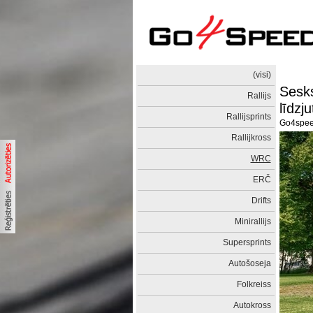
(visi)
Sesks
Rallijs
līdzj
Rallijsprints
Go4spe
Rallijkross
WRC
ERČ
Drifts
Minirallijs
Supersprints
Autošoseja
Folkreiss
Autokross