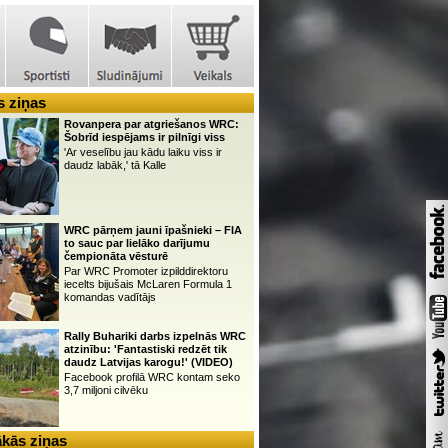
 ziņas
Rovanpera par atgriešanos WRC:
Šobrīd iespējams ir pilnīgi viss
'Ar veselību jau kādu laiku viss ir
daudz labāk,' tā Kalle
WRC pārņem jauni īpašnieki – FIA
to sauc par lielāko darījumu
čempionāta vēsturē
Par WRC Promoter izpilddirektoru
iecelts bijušais McLaren Formula 1
komandas vadītājs
Rally Buhariki darbs izpelnās WRC
atzinību: 'Fantastiski redzēt tik
daudz Latvijas karogu!' (VIDEO)
Facebook profilā WRC kontam seko
3,7 miljoni cilvēku
kās ziņas