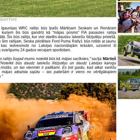
Sport Ford
 Igaunijas WRC rallijs būs īpašs Mārtiņam Seskam un Renāram
, kuriem šis būs gandrīz kā "mājas posms" FIA pasaules rallija
ā. Šis būs rallijs, kur viņi startēs daudzu latviešu līdzjutēju priekšā.
 šim rallijam, Seska pilotētais Ford Puma Rally1 būs rotāts ar jaunu
, kas iedvesmots no Latvijas nacionālajām krāsām, uzsverot šī
 svarīgumu 24 gadus vecajam sportistam.
s rallijs šogad mums noteikti būs kā mājas sacīkstes,"
sacīja
Mārtiņš
"Noteikti būs daudz latviešu līdzjutēju un daudz Latvijas karogu
u rindās, un tas vienmēr ir patīkami. Es ļoti gaidu, kad atkal varēšu
o mājas atbalsta sajūtu – tas patiešām ir viens no vērtīgākajiem
."