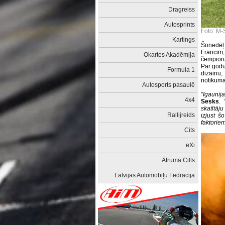
Dragreiss
Autosprints
Foto: M-
Kartings
Šonedēļ
Francim
Okartes Akadēmija
čempionāt
Par godu
Formula 1
dizainu
notikuma
Autosports pasaulē
"Igaunija
4x4
Sesks
.
skatītāj
Rallijreids
izjust š
faktoriem
Cits
eXi
Ātruma Cilts
Latvijas Automobiļu Fedrācija