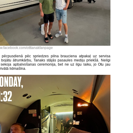
w.facebook.com/otttanakfanpage
n pēcpusdienā pēc spriedzes pilna brauciena atpakaļ uz servisa
 bojātu ātrumkārbu, Tanaks stājās pasaules mediju priekšā. Neilgi
sekoja apbalvošanas ceremonija, bet ne uz ilgu laiku, jo Otu jau
rivātā lidmašīna.