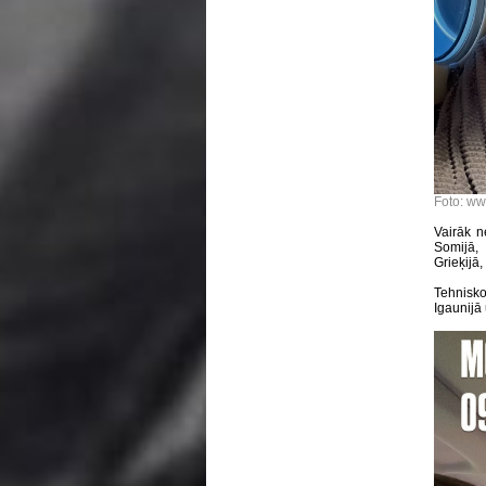
Foto: ww
Vairāk 
Somijā, 
Grieķijā
Tehnisko
Igaunijā