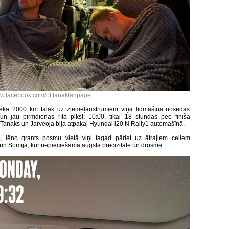
w.facebook.com/otttanakfanpage
nekā 2000 km tālāk uz ziemeļaustrumiem viņa lidmašīna nosēdās
un jau pirmdienas rītā plkst. 10:00, tikai 18 stundas pēc finiša
, Tanaks un Jarveoja bija atpakaļ Hyundai i20 N Rally1 automašīnā.
, lēno grants posmu vietā viņi tagad pāriet uz ātrajiem ceļiem
 un Somijā, kur nepieciešama augsta precizitāte un drosme.