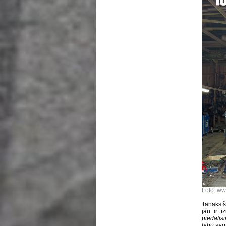
Foto: ww
Tanaks 
jau ir 
piedalīsi
labu sag