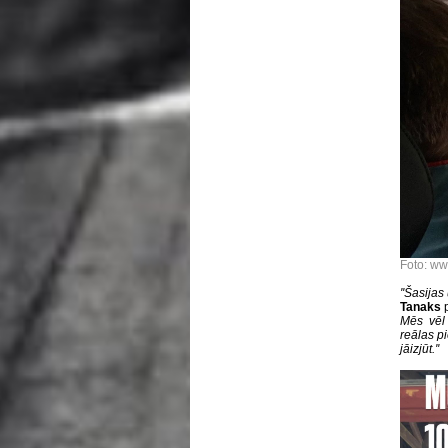
Foto: ww
''Šasijas
Tanaks
p
Mēs vēl 
reālas pi
jāizjūt.''