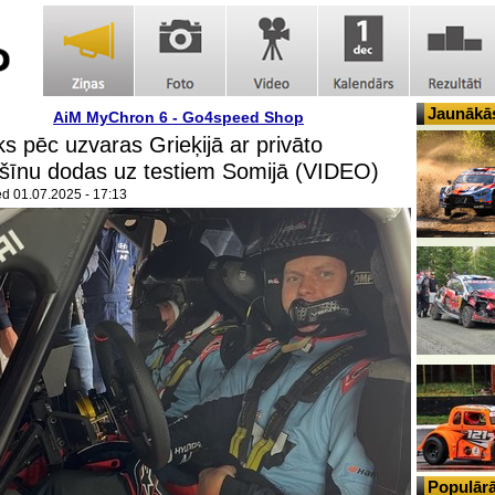
Jaunākās
AiM MyChron 6 - Go4speed Shop
s pēc uzvaras Grieķijā ar privāto
šīnu dodas uz testiem Somijā (VIDEO)
ed
01.07.2025 - 17:13
Populārā