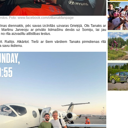
estos. Foto: www.facebook.com/otttanakfanpage
lnas diennakts, pēc savas izcīnītās uzvaras Grieķijā, Ots Tanaks ar
 Martinu Jarveoju ar privāto lidmašīnu devās uz Somiju, lai jau
no rīta aizvadītu attīstības testus.
ēt. Rallijs. Atkārtot. Tieši ar šiem vārdiem Tanaks pirmdienas rītā
a savu ikdienu.