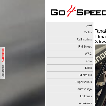
(visi)
Tanak
Rallijs
lidma
Rallijsprints
Go4spe
Rallijkross
WRC
ERČ
Drifts
Minirallijs
Supersprints
Autošoseja
Folkreiss
Autokross