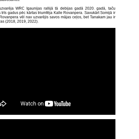
zvarēja WRC Igaunijas rallijā tā debijas gadā 2020. gadā, taču
trīs gadus pēc kārtas triumfēja Kalle Rovanpera. Savukārt Somijā ir
 Rovanpera vēl nav uzvarējis savos mājas ceļos, bet Tanakam jau ir
ras (2018, 2019, 2022).