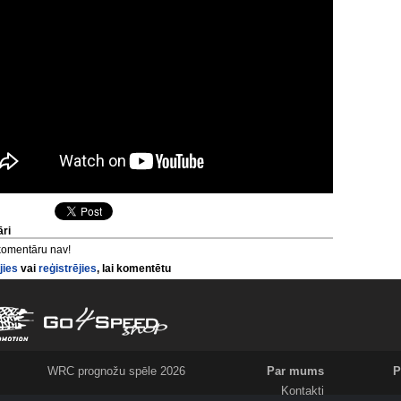
ri
komentāru nav!
jies
vai
reģistrējies
, lai komentētu
WRC prognožu spēle 2026
Par mums
P
Kontakti