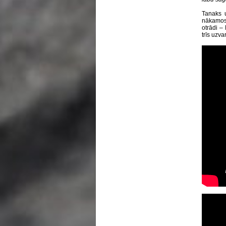
Tanaks u
nākamos 
otrādi –
trīs uzva