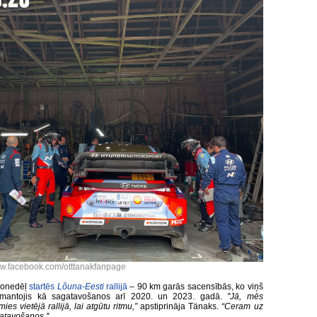
w.facebook.com/otttanakfanpage
šonedēļ
startēs
Lõuna-Eesti
rallijā
– 90 km garās sacensībās, ko viņš
izmantojis kā sagatavošanos arī 2020. un 2023. gadā.
''Jā, mēs
mies vietējā rallijā, lai atgūtu ritmu,”
apstiprināja Tänaks.
“Ceram uz
atavošanos.''