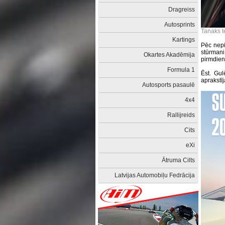
Dragreiss
Autosprints
Tanaks t
Kartings
Pēc nepi
stūrmani
Okartes Akadēmija
pirmdien 
Formula 1
Ēst. Gul
aprakstīj
Autosports pasaulē
4x4
Rallijreids
Cits
eXi
Ātruma Cilts
Latvijas Automobiļu Fedrācija