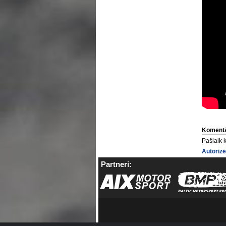
Komentā
Pašlaik 
Autorizē
Partneri: