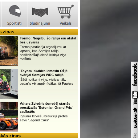
 ziņas
Formo: Negribu šo rallija ēru atstāt
bez uzvaras
Formo pastāstīja atgadījumu ar
lapseni, kas Somijas rallija
noslēdzošajā dienā ielidoja viņa
mašīnā
'Toyota' skaidro iemeslu Ožjē
avārijai Somijas WRC rallijā
'Šādi notikumi viņu, visticamāk,
padarīs vēl apņēmīgāku,' tā Faulers
Valters Zviedris šonedēļ startēs
prestižajās 'Estonian Grand Prix'
sacīkstēs
Igaunijā latviešu braucējs pilotēs
savu 'Legend Cars'
kās ziņas