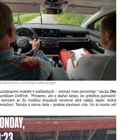
w.facebook.com/otttanakfanpage
 uzlabojumi noteikti ir palīdzējuši – vismaz man personīgi,''
sacīja
Ots
ortālam DirtFish.
''Protams, vēl ir dažas lietas, ko gribētos pamainīt.
neesam ar šo mašīnu braukuši nevienā ātrā rallijā, tāpēc trūkst
eredzes. Teorija ir viena lieta – prakse pavisam cita. Un to mums vēl