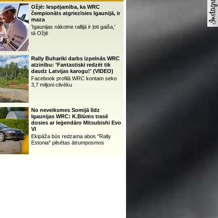
Ožjē: Iespējamība, ka WRC
čempionāts atgriezīsies Igaunijā, ir
maza
'Igaunijas nākotne rallijā ir ļoti gaiša,'
tā Ožjē
Rally Buhariki darbs izpelnās WRC
atzinību: 'Fantastiski redzēt tik
daudz Latvijas karogu!' (VIDEO)
Facebook profilā WRC kontam seko
3,7 miljoni cilvēku
No neveiksmes Somijā līdz
Igaunijas WRC: K.Blūms trasē
dosies ar leģendāro Mitsubishi Evo
VI
Ekipāža būs redzama abos ''Rally
Estonia'' pilsētas ātrumposmos