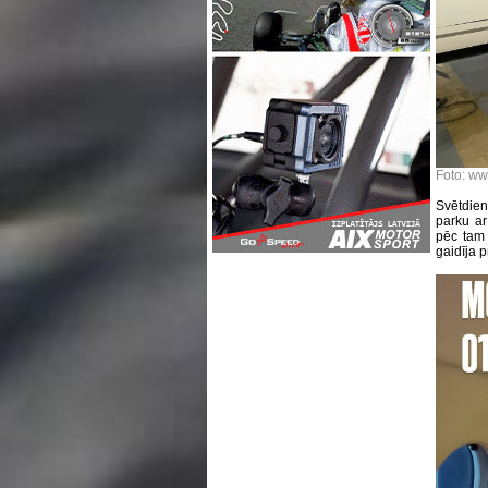
Foto: ww
Svētdie
parku ar
pēc tam 
gaidīja p