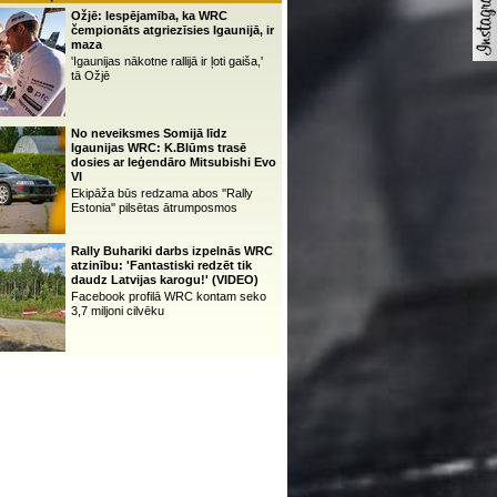
Ožjē: Iespējamība, ka WRC
čempionāts atgriezīsies Igaunijā, ir
maza
'Igaunijas nākotne rallijā ir ļoti gaiša,'
tā Ožjē
No neveiksmes Somijā līdz
Igaunijas WRC: K.Blūms trasē
dosies ar leģendāro Mitsubishi Evo
VI
Ekipāža būs redzama abos ''Rally
Estonia'' pilsētas ātrumposmos
Rally Buhariki darbs izpelnās WRC
atzinību: 'Fantastiski redzēt tik
daudz Latvijas karogu!' (VIDEO)
Facebook profilā WRC kontam seko
3,7 miljoni cilvēku