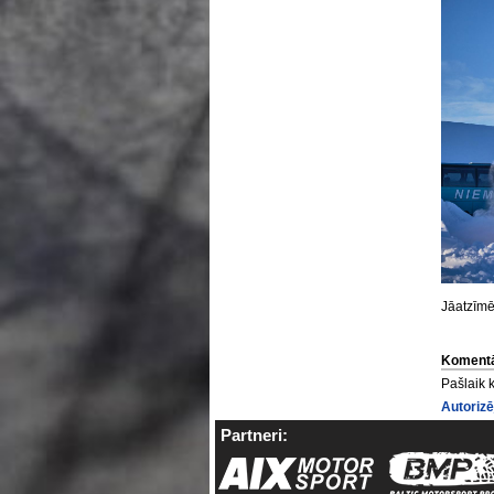
Jāatzīmē
Komentā
Pašlaik 
Autorizē
Partneri: