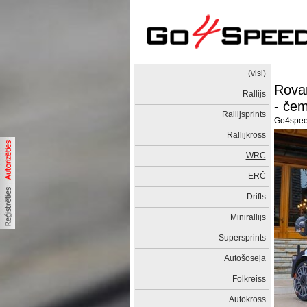
(visi)
Rovan
Rallijs
- čem
Rallijsprints
Go4spe
Rallijkross
WRC
ERČ
Drifts
Minirallijs
Supersprints
Autošoseja
Folkreiss
Autokross