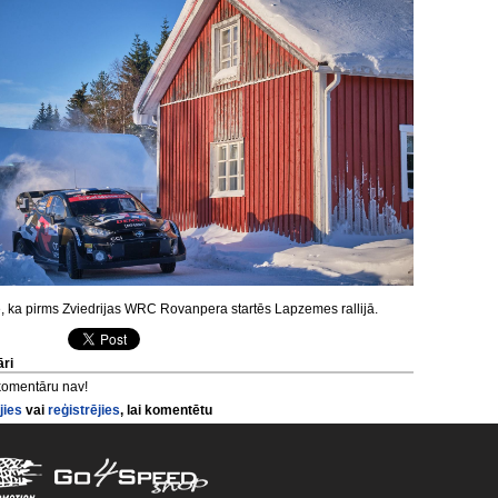
, ka pirms Zviedrijas WRC Rovanpera startēs Lapzemes rallijā.
ri
komentāru nav!
jies
vai
reģistrējies
, lai komentētu