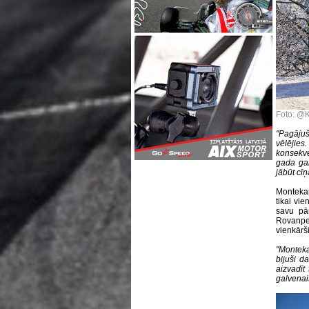
Foto: @
''Pagājuš
vēlējie
konsekve
gada gar
jābūt cīņā
Montekarl
tikai vie
savu pār
Rovanpe
vienkārši
''Monteka
bijuši d
aizvadīt
galvenais