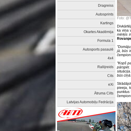
Dragreiss
Autosprints
Foto: 
Kartings
Divkārtē
ka viņa 
Okartes Akadēmija
mērķis ir
Rovanp
Formula 1
''Domāju
Autosports pasaulē
jā, būs 
čempionti
4x4
''Kopš p
Rallijreids
pārspēt. 
situācij
būs cīņā.'
Cits
Strādājo
eXi
pieeja, 
punktus 
Ātruma Cilts
čempiont
Latvijas Automobiļu Fedrācija