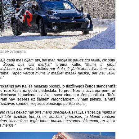
KalleRovanpera
ajā gadā mēs bijām ātri, bet man nebija tik daudz tīru ralliju, cik būtu
s. Šogad būs cits mērķis,''
turpina Kalle.
''Mums ir jābūt
ntākiem. Lai varētu cīnīties par titulu, ir jābūt konsekventiem visa
umā. Tāpēc varbūt mums ir mazliet mazāk jāriskē, bet visu laiku
.''
o rallijs nav Kalles mīļākais posms, jo līdzšinējos četros startos viņš
nu reizi kāpis uz goda pjedestāla. Turpretī Noivils uzvarēja pērn, ar
liecinošo braucienu aizsākot savu cīņu par čempiontitulu. Taču
ram nav ieceres uz šādiem varoņdarbiem. Viņam pietiks, ja viņš
 izdzīvos šonedēļ, iegūstot pienācīgu punktu skaitu.
rlo rallijs nekad nav bijis mans spēcīgākais rallijs. Patiesībā mums ir
aži labi rezultāti, bet, jā, es vienkārši priecāšos, ja Montē varēsim
 tīras sacensības, iegūt labus punktus sezonas sākumam, un tas ir
 mērķis.''