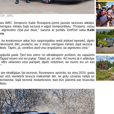
@TGR_WRC
jais WRC čempions Kalle Rovapera pirms jaunās sezonas atklājis,
vienīgais mērķis šajā sezonā ir atgūt čempiontitulu.
''Protams, mūsu
 atgriezties cīņā par titulu,''
sarunā ar portālu
DirtFish
saka
Kalle
era
.
, ka konkurence atkal būs saspringtāka nekā jebkad iepriekš, tāpēc
interesanti. Bet, protams, tas ir mūsu vienīgais mērķis šajā sezonā -
tuls. Tāpēc, jā, centīšos darīt visu iespējamo, lai atgrieztos cīņā.''
agājušā gada Tjerī būs viens no sīkstākajiem puišiem, ko vajadzēs
Tagad viņam visi ies pakaļ. Tātad, jā, arī mēs. Arī mums tā ir atšķirīga
a. Mēs vēlamies viņu pārspēt, tāpēc redzēsim, kā mums ies un kas
'
t pie stratēģijas šai sezonai, Rovanpera apzinās, ka viņa 2024. gada
kad viņš vienkārši brauca maksimāli ātri, lai gūtu uzvaras rallijā un
komandai, šajā sezonā nedarbosies, kad būs jādomā par braucēju
itulu.