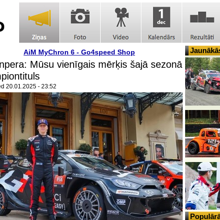
Jaunākās
AiM MyChron 6 - Go4speed Shop
pera: Mūsu vienīgais mērķis šajā sezonā
piontituls
ed
20.01.2025 - 23:52
Populārā