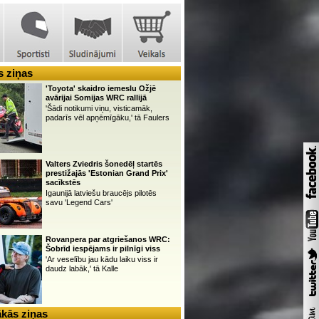
 ziņas
'Toyota' skaidro iemeslu Ožjē
avārijai Somijas WRC rallijā
'Šādi notikumi viņu, visticamāk,
padarīs vēl apņēmīgāku,' tā Faulers
Valters Zviedris šonedēļ startēs
prestižajās 'Estonian Grand Prix'
sacīkstēs
Igaunijā latviešu braucējs pilotēs
savu 'Legend Cars'
Rovanpera par atgriešanos WRC:
Šobrīd iespējams ir pilnīgi viss
'Ar veselību jau kādu laiku viss ir
daudz labāk,' tā Kalle
kās ziņas