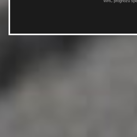
WRC prognožu spē