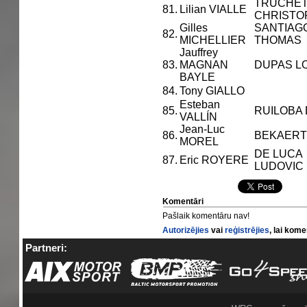
TRUCHE
81.
Lilian VIALLE
CHRISTO
Gilles
SANTIAG
82.
MICHELLIER
THOMAS
Jauffrey
83.
MAGNAN
DUPAS L
BAYLE
84.
Tony GIALLO
Esteban
85.
RUILOBA
VALLÍN
Jean-Luc
86.
BEKAERT
MOREL
DE LUCA
87.
Eric ROYERE
LUDOVIC
Komentāri
Pašlaik komentāru nav!
Autorizējies
vai
reģistrējies
, lai kom
Partneri: