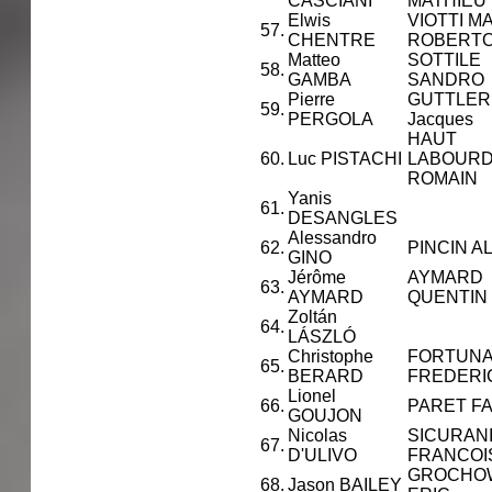
CASCIANI
MATHIEU
Elwis
VIOTTI M
57.
CHENTRE
ROBERT
Matteo
SOTTILE
58.
GAMBA
SANDRO
Pierre
GUTTLER
59.
PERGOLA
Jacques
HAUT
60.
Luc PISTACHI
LABOUR
ROMAIN
Yanis
61.
DESANGLES
Alessandro
62.
PINCIN 
GINO
Jérôme
AYMARD
63.
AYMARD
QUENTIN
Zoltán
64.
LÁSZLÓ
Christophe
FORTUN
65.
BERARD
FREDERI
Lionel
66.
PARET F
GOUJON
Nicolas
SICURAN
67.
D'ULIVO
FRANCOI
GROCHO
68.
Jason BAILEY