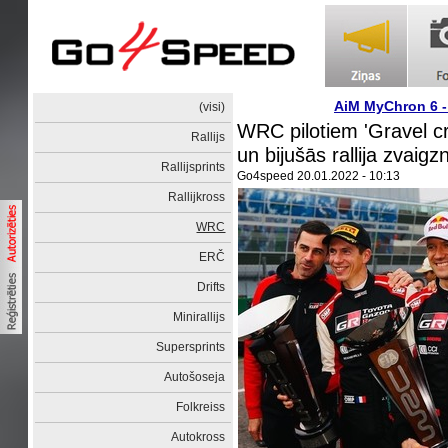
AiM MyChron 6 
(visi)
WRC pilotiem 'Gravel c
Rallijs
un bijušās rallija zvaigz
Rallijsprints
Go4speed
20.01.2022 - 10:13
Rallijkross
WRC
ERČ
Drifts
Minirallijs
Supersprints
Autošoseja
Folkreiss
Autokross