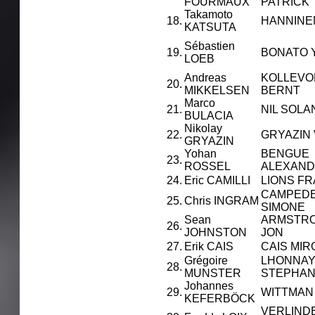
FOURMAUX
PATRICK
Takamoto
18.
HANNINE
KATSUTA
Sébastien
19.
BONATO 
LOEB
Andreas
KOLLEVO
20.
MIKKELSEN
BERNT
Marco
21.
NIL SOLA
BULACIA
Nikolay
22.
GRYAZIN 
GRYAZIN
Yohan
BENGUE
23.
ROSSEL
ALEXAN
24.
Eric CAMILLI
LIONS F
CAMPEDE
25.
Chris INGRAM
SIMONE
Sean
ARMSTR
26.
JOHNSTON
JON
27.
Erik CAIS
CAIS MIR
Grégoire
LHONNA
28.
MUNSTER
STEPHA
Johannes
29.
WITTMAN
KEFERBÖCK
VERLIND