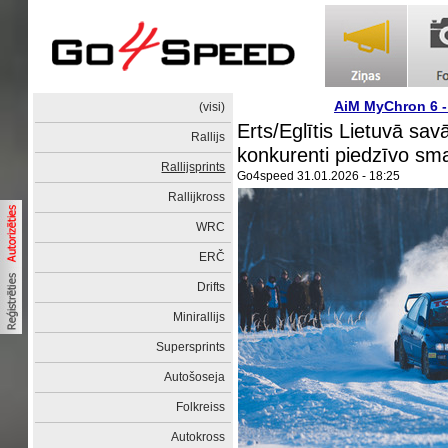
AiM MyChron 6 
(visi)
Erts/Eglītis Lietuvā savā
Rallijs
konkurenti piedzīvo sm
Rallijsprints
Go4speed
31.01.2026 - 18:25
Rallijkross
WRC
ERČ
Drifts
Minirallijs
Supersprints
Autošoseja
Folkreiss
Autokross