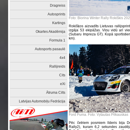
Dragreiss
Autosprints
Foto: Biorina Winter Rally Rokiškis 20
Kartings
Rokišķos aizvadīts Lietuvas rallijspri
izgāja 53 ekipāžas. Viņu vidū arī vien
Okartes Akadēmija
(Subaru Impreza GT). Kopā sportistiem
km).
Formula 1
Autosports pasaulē
4x4
Rallijreids
Cits
eXi
Ātruma Cilts
Latvijas Automobiļu Fedrācija
Ford Puma. Foto: Vytautas Pilkauskas
Pēc četriem posmiem līderis bija 
Rally2), kuram 6,2 sekundes zaudē