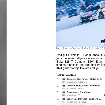
Foto: Biorina Winter Rally Rokiškis 20
Erts/Eglītis izcīnīja 11.vietu absolūti
gada Lietuvas rallija vicečempionam
''BMW 328 Ti Compact E46''. Ertam o
minūtes atpaliekot no Vaidotas Paške
2024.gadā startēja Dakaras rallijā.
Rallija rezultāti: