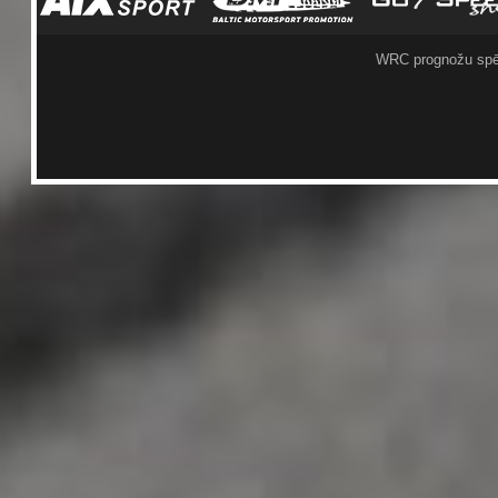
WRC prognožu spē