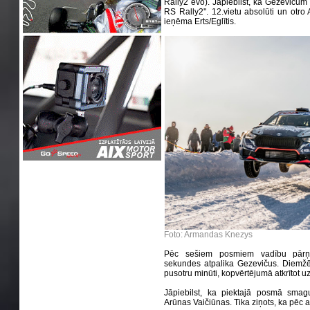
Rally2 evo). Jāpiebilst, ka Gezevičum š
RS Rally2''. 12.vietu absolūti un otr
ieņēma Erts/Eglītis.
Foto: Armandas Knezys
Pēc sešiem posmiem vadību pārņē
sekundes atpalika Gezevičus. Diemžē
pusotru minūti, kopvērtējumā atkrītot u
Jāpiebilst, ka piektajā posmā smagu
Arūnas Vaičiūnas. Tika ziņots, ka pēc a