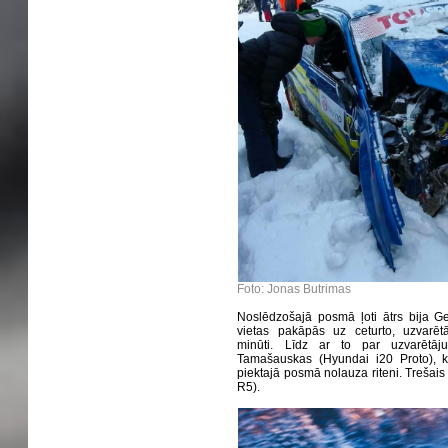
Foto: Jonas Butrimas
Noslēdzošajā posmā ļoti ātrs bija G
vietas pakāpās uz ceturto, uzvarēt
minūti. Līdz ar to par uzvarētāju
Tamašauskas (Hyundai i20 Proto), ku
piektajā posmā nolauza riteni. Treša
R5).