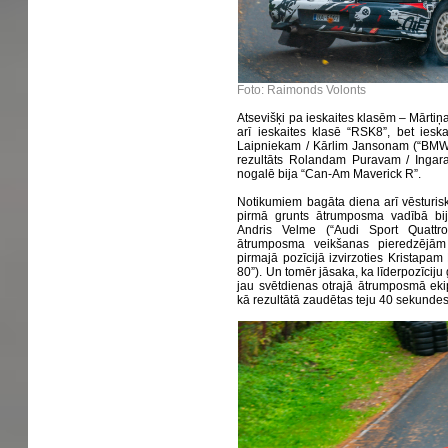
Foto: Raimonds Volonts
Atsevišķi pa ieskaites klasēm – Mārti
arī ieskaites klasē “RSK8”, bet ies
Laipniekam / Kārlim Jansonam (“BMW 3
rezultāts Rolandam Puravam / Ingar
nogalē bija “Can-Am Maverick R”.
Notikumiem bagāta diena arī vēsturis
pirmā grunts ātrumposma vadībā bija
Andris Velme (“Audi Sport Quattr
ātrumposma veikšanas pieredzējām
pirmajā pozīcijā izvirzoties Kristapa
80”). Un tomēr jāsaka, ka līderpozīciju 
jau svētdienas otrajā ātrumposmā eki
kā rezultātā zaudētas teju 40 sekunde