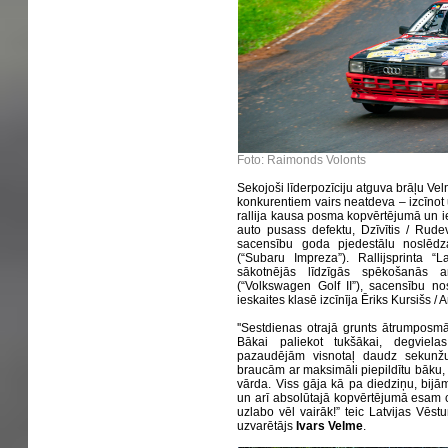
Foto: Raimonds Volonts
Sekojoši līderpozīciju atguva brāļu Vel
konkurentiem vairs neatdeva – izcīnot
rallija kausa posma kopvērtējumā un i
auto pusass defektu, Dzīvītis / Rudev
sacensību goda pjedestālu noslēdza
(“Subaru Impreza”). Rallijsprinta “L
sākotnējās līdzīgās spēkošanās 
(“Volkswagen Golf II”), sacensību no
ieskaites klasē izcīnīja Ēriks Kursišs / 
''Sestdienas otrajā grunts ātrumposmā
Bākai paliekot tukšākai, degviel
pazaudējām visnotaļ daudz sekunž
braucām ar maksimāli piepildītu bāku, 
vārda. Viss gāja kā pa diedziņu, bijā
un arī absolūtajā kopvērtējumā esam ce
uzlabo vēl vairāk!” teic Latvijas Vēst
uzvarētājs
Ivars Velme
.