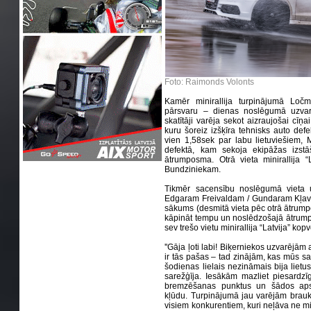
Foto: Raimonds Volonts
Kamēr minirallija turpinājumā Ločme
pārsvaru – dienas noslēgumā uzvar
skatītāji varēja sekot aizraujošai cīņ
kuru šoreiz izšķīra tehnisks auto defe
vien 1,58sek par labu lietuviešiem, 
defektā, kam sekoja ekipāžas izstāš
ātrumposma. Otrā vieta minirallija 
Bundziniekam.
Tikmēr sacensību noslēgumā vieta 
Edgaram Freivaldam / Gundaram Kļav
sākums (desmitā vieta pēc otrā ātrump
kāpināt tempu un noslēdzošajā ātrumpos
sev trešo vietu minirallija “Latvija” kop
''Gāja ļoti labi! Biķerniekos uzvarējām a
ir tās pašas – tad zinājām, kas mūs sag
šodienas lielais nezināmais bija lietus,
sarežģīja. Iesākām mazliet piesardzī
bremzēšanas punktus un šādos apst
kļūdu. Turpinājumā jau varējām braukt
visiem konkurentiem, kuri neļāva ne mir