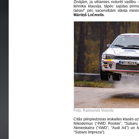
Zinājām, ja vēlamies noturēt vadību – 
tehnika klausīja, tāpēc sajūtas pirms s
labas!” pēc sacensībām stāsta miniral
Mārtiņš Ločmelis
.
Foto: Raimonds Volonts
Citās pilnpiedziņas ieskaites klasēs u
Nikodemus (“4WD Rookie”, “Subaru I
Akmeņkalns (“4WD”, “Audi A4”) un Mā
“Subaru Impreza”).