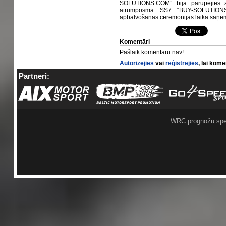
SOLUTIONS.COM” bija parūpējies ar
ātrumposmā SS7 “BUY-SOLUTIONS
apbalvošanas ceremonijas laikā saņēma
Komentāri
Pašlaik komentāru nav!
Autorizējies
vai
reģistrējies
, lai kom
Partneri:
WRC prognožu spē