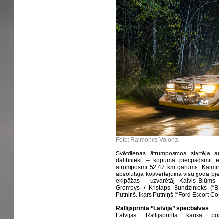
Foto: Raimonds Volonts
Svētdienas ātrumposmos startēja arī
dalībnieki – kopumā piecpadsmit ek
ātrumposmi 52,47 km garumā. Kaimiņv
absolūtajā kopvērtējumā visu goda pje
ekipāžas – uzvarētāji Kalvis Blūms /
Gromovs / Kristaps Bundzinieks (“B
Putniņš, Ikars Putniņš (“Ford Escort Co
Rallijsprinta “Latvija” specbalvas
Latvijas Rallijsprinta kausa po