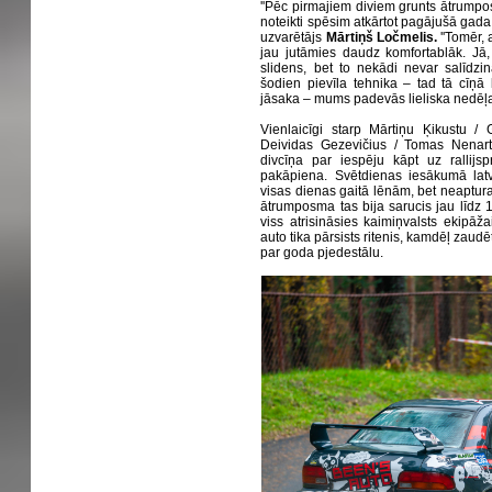
''Pēc pirmajiem diviem grunts ātrumpo
noteikti spēsim atkārtot pagājušā gada 
uzvarētājs
Mārtiņš Ločmelis.
''Tomēr, 
jau jutāmies daudz komfortablāk. Jā,
slidens, bet to nekādi nevar salīdzin
šodien pievīla tehnika – tad tā cīņā
jāsaka – mums padevās lieliska nedēļa
Vienlaicīgi starp Mārtiņu Ķikustu /
Deividas Gezevičius / Tomas Nenarta
divcīņa par iespēju kāpt uz rallijsp
pakāpiena. Svētdienas iesākumā lat
visas dienas gaitā lēnām, bet neaptura
ātrumposma tas bija sarucis jau līdz 1
viss atrisināsies kaimiņvalsts ekipāža
auto tika pārsists ritenis, kamdēļ zaudēt
par goda pjedestālu.