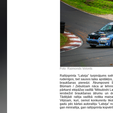
Foto: Raimonds Volonts
Rallijsprinta “Latvija” turpinājums sv
rudenīgos, bet sausos laika apstākļos,
braukšanas pieredzi. Ātrumposmi B
Blūmam / Zebuliņam nāca ar tehni
pārkarst ekipāžas vadītā “Mitsubishi La
ierobežot braukšanas ātrumu un do
Tādējādi rallija vadībā notika maiņa,
Vējiņam, kuri, ņemot konkurentu liks
gadu pēc kārtas autoralliju “Latvija” 
gan minirallija, gan rallijsprinta kopvē