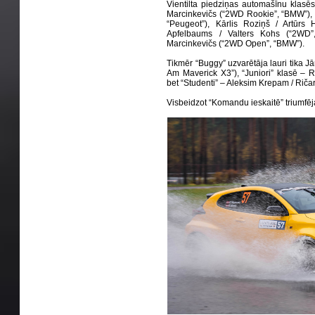
Vientilta piedziņas automašīnu klasēs 
Marcinkevičs (“2WD Rookie”, “BMW”), J
“Peugeot”), Kārlis Roziņš / Artūrs 
Apfelbaums / Valters Kohs (“2WD”,
Marcinkevičs (“2WD Open”, “BMW”).
Tikmēr “Buggy” uzvarētāja lauri tika J
Am Maverick X3”), “Juniori” klasē – R
bet “Studenti” – Aleksim Krepam / Ri
Visbeidzot “Komandu ieskaitē” triumfē