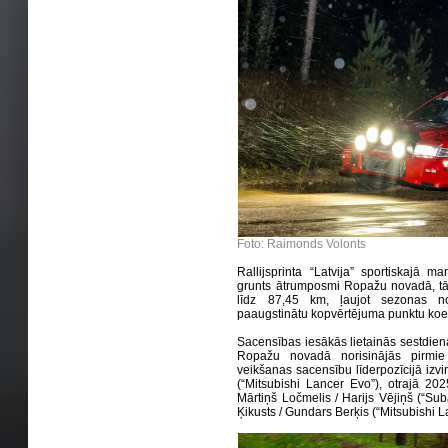
Foto: Raimonds Volonts
Rallijsprinta “Latvija” sportiskajā ma
grunts ātrumposmi Ropažu novadā, tādē
līdz 87,45 km, ļaujot sezonas n
paaugstinātu kopvērtējuma punktu koef
Sacensības iesākās lietainās sestdien
Ropažu novadā norisinājās pirmie
veikšanas sacensību līderpozīcijā izvi
(“Mitsubishi Lancer Evo”), otrajā 2025
Mārtiņš Ločmelis / Harijs Vējiņš (“Sub
Ķikusts / Gundars Berķis (“Mitsubishi L