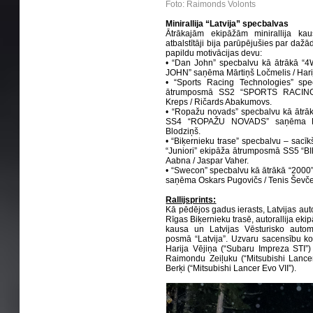
Foto: Raimonds Volonts
Minirallija “Latvija” specbalvas
Ātrākajām ekipāžām minirallija kau
atbalstītāji bija parūpējušies par da
papildu motivācijas devu:
• “Dan John” specbalvu kā ātrākā 
JOHN” saņēma Mārtiņš Ločmelis / Harij
• “Sports Racing Technologies” spe
ātrumposmā SS2 “SPORTS RACING
Kreps / Ričards Abakumovs.
• “Ropažu novads” specbalvu kā ātr
SS4 “ROPAŽU NOVADS” saņēma Ed
Blodziņš.
• “Biķernieku trase” specbalvu – sacīk
“Juniori” ekipāža ātrumposmā SS5 
Aabna / Jaspar Vaher.
• “Swecon” specbalvu kā ātrākā “20
saņēma Oskars Pugovičs / Tenis Ševč
Rallijsprints:
Kā pēdējos gadus ierasts, Latvijas aut
Rīgas Biķernieku trasē, autorallija eki
kausa un Latvijas Vēsturisko autom
posmā “Latvija”. Uzvaru sacensību ko
Harija Vējiņa (“Subaru Impreza STI”)
Raimondu Zeiļuku (“Mitsubishi Lance
Berķi (“Mitsubishi Lancer Evo VII”).