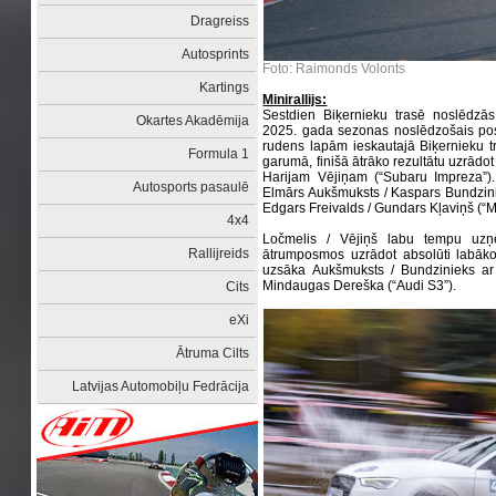
Dragreiss
Autosprints
Foto: Raimonds Volonts
Kartings
Minirallijs:
Sestdien Biķernieku trasē noslēdzās 
Okartes Akadēmija
2025. gada sezonas noslēdzošais posm
rudens lapām ieskautajā Biķernieku t
Formula 1
garumā, finišā ātrāko rezultātu uzrād
Harijam Vējiņam (“Subaru Impreza”)
Autosports pasaulē
Elmārs Aukšmuksts / Kaspars Bundzinie
Edgars Freivalds / Gundars Kļaviņš (“M
4x4
Ločmelis / Vējiņš labu tempu uzņ
Rallijreids
ātrumposmos uzrādot absolūti labāko 
uzsāka Aukšmuksts / Bundzinieks ar
Mindaugas Dereška (“Audi S3”).
Cits
eXi
Ātruma Cilts
Latvijas Automobiļu Fedrācija