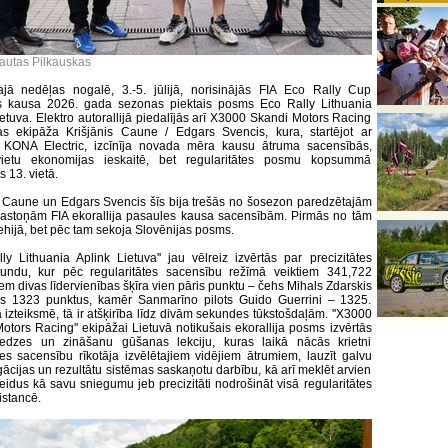
tautas Pilkauskas
jā nedēļas nogalē, 3.-5. jūlijā, norisinājās FIA Eco Rally Cup
s kausa 2026. gada sezonas piektais posms Eco Rally Lithuania
ietuva. Elektro autorallijā piedalījās arī X3000 Skandi Motors Racing
s ekipāža Krišjānis Caune / Edgars Svencis, kura, startējot ar
 KONA Electric, izcīnīja novada mēra kausu ātruma sacensībās,
vietu ekonomijas ieskaitē, bet regularitātes posmu kopsummā
s 13. vietā.
s Caune un Edgars Svencis šīs bija trešās no šosezon paredzētajām
stoņām FIA ekorallija pasaules kausa sacensībām. Pirmās no tām
ehijā, bet pēc tam sekoja Slovēnijas posms.
lly Lithuania Aplink Lietuva'' jau vēlreiz izvērtās par precizitātes
tundu, kur pēc regularitātes sacensību režīmā veiktiem 341,722
em divas līdervienības šķīra vien pāris punktu – čehs Mihals Zdarskis
is 1323 punktus, kamēr Sanmarīno pilots Guido Guerrini – 1325.
 izteiksmē, tā ir atšķirība līdz divām sekundes tūkstošdaļām. ''X3000
otors Racing'' ekipāžai Lietuvā notikušais ekorallija posms izvērtās
redzes un zināšanu gūšanas lekciju, kuras laikā nācās krietni
ies sacensību rīkotāja izvēlētajiem vidējiem ātrumiem, lauzīt galvu
gācijas un rezultātu sistēmas saskaņotu darbību, kā arī meklēt arvien
eidus kā savu sniegumu jeb precizitāti nodrošināt visā regularitātes
stancē.