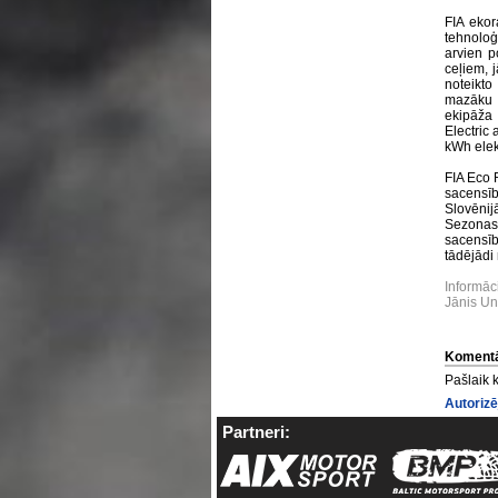
FIA ekora
tehnoloģi
arvien p
ceļiem, 
noteikto
mazāku 
ekipāža 
Electric
kWh elekt
FIA Eco 
sacensīb
Slovēnij
Sezonas 
sacensībā
tādējādi
Informāc
Jānis U
Komentā
Pašlaik 
Autorizē
Partneri: