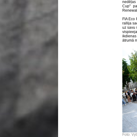
nedēļas 
Cup'' p
Renewabl
FIA Eco 
rallija 
uz savu s
vispieej
ikdienas
ātrumā m
Foto: Vy