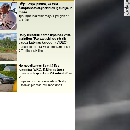
Ožjē: Iespējamība, ka WRC
čempionāts atgriezīsies Igaunijā, ir
maza
'Igaunijas nākotne rallijā ir ļoti gaiša,'
tā Ožjē
Rally Buhariki darbs izpelnās WRC
atzinību: 'Fantastiski redzēt tik
daudz Latvijas karogu!' (VIDEO)
Facebook profilā WRC kontam seko
3,7 miljoni cilvēku
No neveiksmes Somijā līdz
Igaunijas WRC: K.Blūms trasē
dosies ar leģendāro Mitsubishi Evo
VI
Ekipāža būs redzama abos ''Rally
Estonia'' pilsētas ātrumposmos