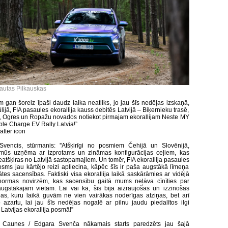
tautas Pilkauskas
ām gan šoreiz īpaši daudz laika neatliks, jo jau šīs nedēļas izskaņā,
ūlijā, FIA pasaules ekorallija kauss debitēs Latvijā – Biķernieku trasē,
 Ogres un Ropažu novados notiekot pirmajam ekorallijam Neste MY
e Charge EV Rally Latvia!”
atter icon
vencis, stūrmanis: ''Atšķirīgi no posmiem Čehijā un Slovēnijā,
 mūs uzņēma ar izprotams un zināmas konfigurācijas ceļiem, kas
eatšķiras no Latvijā sastopamajiem. Un tomēr, FIA ekorallija pasaules
sms jau kārtējo reizi apliecina, kāpēc šīs ir paša augstākā līmeņa
ātes sacensības. Faktiski visa ekorallija laikā saskārāmies ar vidējā
normas novirzēm, kas sacensību gaitā mums neļāva cīnīties par
gstākajām vietām. Lai vai kā, šīs bija aizraujošas un izzinošas
as, kuru laikā guvām ne vien vairākas noderīgas atziņas, bet arī
o azartu, lai jau šīs nedēļas nogalē ar pilnu jaudu piedalītos ilgi
 Latvijas ekorallija posmā!”
a Caunes / Edgara Svenča nākamais starts paredzēts jau šajā