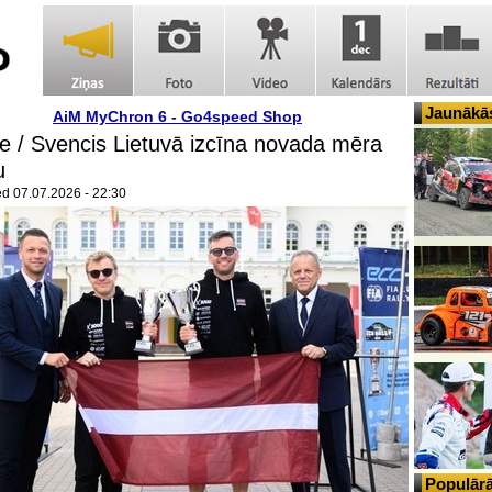
Jaunākās
AiM MyChron 6 - Go4speed Shop
 / Svencis Lietuvā izcīna novada mēra
u
ed
07.07.2026 - 22:30
Populārā