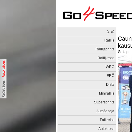
(visi)
Caune
Rallijs
kaus
Rallijsprints
Go4spe
Rallijkross
WRC
ERČ
Drifts
Minirallijs
Supersprints
Autošoseja
Folkreiss
Autokross