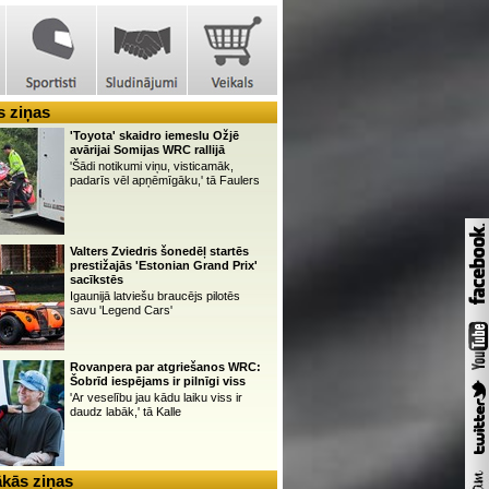
 ziņas
'Toyota' skaidro iemeslu Ožjē
avārijai Somijas WRC rallijā
'Šādi notikumi viņu, visticamāk,
padarīs vēl apņēmīgāku,' tā Faulers
Valters Zviedris šonedēļ startēs
prestižajās 'Estonian Grand Prix'
sacīkstēs
Igaunijā latviešu braucējs pilotēs
savu 'Legend Cars'
Rovanpera par atgriešanos WRC:
Šobrīd iespējams ir pilnīgi viss
'Ar veselību jau kādu laiku viss ir
daudz labāk,' tā Kalle
kās ziņas