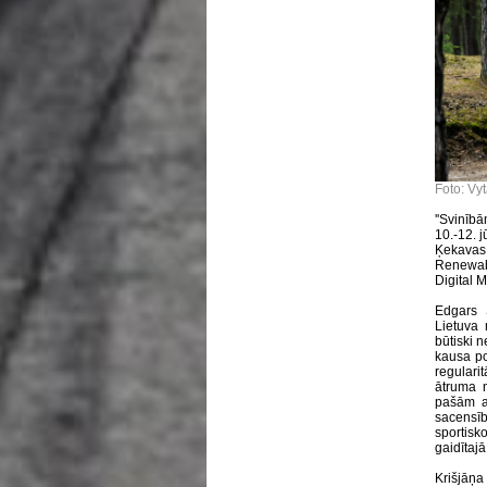
Foto: Vy
''Svinīb
10.-12. j
Ķekavas,
Renewabl
Digital M
Edgars S
Lietuva
būtiski n
kausa po
regularit
ātruma 
pašām au
sacensīb
sportisk
gaidītajā
Krišjāņ