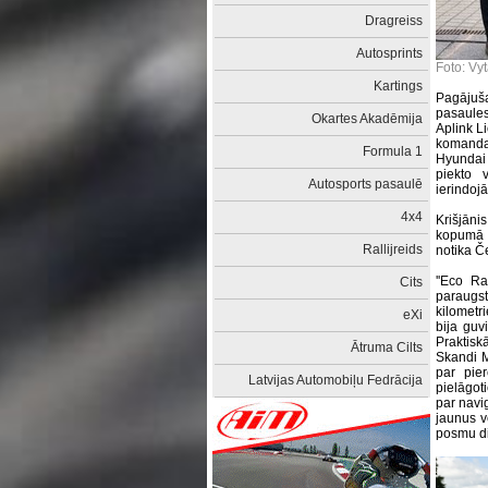
Dragreiss
Autosprints
Foto: Vy
Kartings
Pagājuša
pasaule
Okartes Akadēmija
Aplink L
komanda
Formula 1
Hyundai
piekto 
Autosports pasaulē
ierindojā
4x4
Krišjāni
kopumā a
Rallijreids
notika Č
''Eco Ra
Cits
paraugs
kilometri
eXi
bija guv
Praktiskā
Ātruma Cilts
Skandi M
par pie
Latvijas Automobiļu Fedrācija
pielāgot
par navi
jaunus v
posmu di