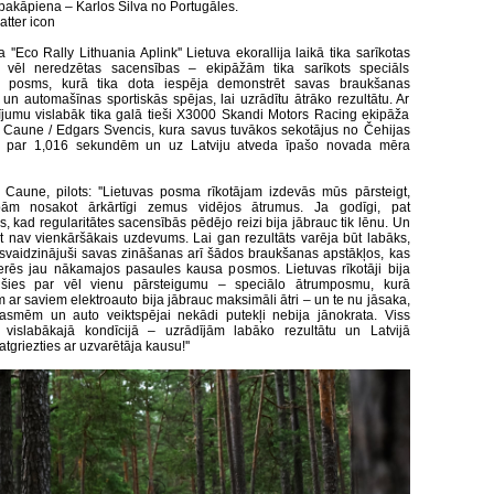
akāpiena – Karlos Silva no Portugāles.
atter icon
 ''Eco Rally Lithuania Aplink'' Lietuva ekorallija laikā tika sarīkotas
m vēl neredzētas sacensības – ekipāžām tika sarīkots speciāls
as posms, kurā tika dota iespēja demonstrēt savas braukšanas
un automašīnas sportiskās spējas, lai uzrādītu ātrāko rezultātu. Ar
jumu vislabāk tika galā tieši X3000 Skandi Motors Racing ekipāža
s Caune / Edgars Svencis, kura savus tuvākos sekotājus no Čehijas
a par 1,016 sekundēm un uz Latviju atveda īpašo novada mēra
s Caune, pilots: ''Lietuvas posma rīkotājam izdevās mūs pārsteigt,
bām nosakot ārkārtīgi zemus vidējos ātrumus. Ja godīgi, pat
, kad regularitātes sacensībās pēdējo reizi bija jābrauc tik lēnu. Un
t nav vienkāršākais uzdevums. Lai gan rezultāts varēja būt labāks,
svaidzinājuši savas zināšanas arī šādos braukšanas apstākļos, kas
derēs jau nākamajos pasaules kausa posmos. Lietuvas rīkotāji bija
ušies par vēl vienu pārsteigumu – speciālo ātrumposmu, kurā
 ar saviem elektroauto bija jābrauc maksimāli ātri – un te nu jāsaka,
smēm un auto veiktspējai nekādi putekļi nebija jānokrata. Viss
s vislabākajā kondīcijā – uzrādījām labāko rezultātu un Latvijā
tgriezties ar uzvarētāja kausu!''