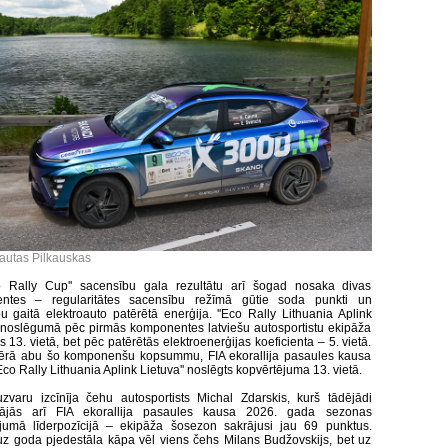
tautas Pilkauskas
co Rally Cup'' sacensību gala rezultātu arī šogad nosaka divas
ntes – regularitātes sacensību režīmā gūtie soda punkti un
u gaitā elektroauto patērētā enerģija. ''Eco Rally Lithuania Aplink
' noslēgumā pēc pirmās komponentes latviešu autosportistu ekipāža
s 13. vietā, bet pēc patērētās elektroenerģijas koeficienta – 5. vietā.
ērā abu šo komponenšu kopsummu, FIA ekorallija pasaules kausa
co Rally Lithuania Aplink Lietuva'' noslēgts kopvērtējuma 13. vietā.
zvaru izcīnīja čehu autosportists Michal Zdarskis, kurš tādējādi
inājās arī FIA ekorallija pasaules kausa 2026. gada sezonas
jumā līderpozīcijā – ekipāža šosezon sakrājusi jau 69 punktus.
uz goda pjedestāla kāpa vēl viens čehs Milans Budžovskijs, bet uz