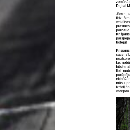
zemākā p
Digital M
Jāmin, ka
līdz ši
veiklīb
prasmes 
pārbaudī
Krišjāni
pārspēj
trofeju!
Krišjāni
sacensī
neatceros
tas nebū
būsim at
lieti no
parūpēj
ekipāžām
mūsu pra
izrādījā
varējām a