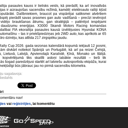
llija pasaules kauss ir lielisks veids, kā pierādīt, ka arī inovatīvās
jas ir aizraujošas sacensību režīmā, kamdēļ elektroauto ralliji kļūst
opulārāki. Dalībniekiem, braucot pa vispārējai satiksmei atvērtiem
jāspēj pierādīt savas prasmes gan auto vadīšanā – precīzi ievērojot
 vidējo braukšanas ātrumu, gan stratēģijā – patērējot iespējami
daudzumu enerģijas. X3000 Skandi Motors Racing komandas
dalībai FIA ekorallija pasaules kausā izvēlējusies Hyundai KONA
 automašīnu – tas ir priekšpiedziņas jeb 2WD auto, kas aprīkots ar 65
ro dzinēju, kas attīsta 217 zirgspēku jaudu.
Rally Cup 2026. gada sezonas kalendārā kopumā iekļauti 12 posmi,
ām divkārt notiekot Spānijā un Portugālē, kā arī pa reizei Čehijā,
ā, Lietuvā, Latvijā, Apvienotajā Karalistē, Ķīnā, Monako un Itālijā.
kopvērtējumā tiks skaitīti astoņi labākie rezultāti – tieši tik
s šogad paredzējusi startēt arī latviešu autosportistu ekipāža, kurai
 nekļūdīgi būs jābrauc jau no pirmā sacensību kilometra.
iju sagatavoja:
nbedahts
ri
komentāru nav!
jies
vai
reģistrējies
, lai komentētu