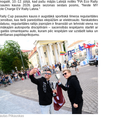
nogalē, 10.-12. jūlijā, kad pašu mājās Latvijā notiks ''FIA Eco Rally
asaules kausa 2026. gada sezonas sestais posms, ''Neste MY
e Charge EV Rally Latvia.''
Rally Cup pasaules kauss ir augstākā sportiskā līmeņa regularitātes
sacensības, kas tieši paredzētas ekipāžām ar elektroauto. Neskatoties
tatusu, regularitātes rallijs joprojām ir finansiāli un tehniski viena no
amākajām autosporta disciplīnām – sacensībās iespējams startēt ar
 gaitās izmantojamu auto, kuram pēc iespējām var uzstādīt laika un
ērīšanas papildaprīkojumu.
tautas Pilkauskas