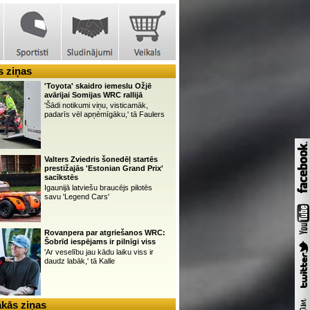
 ziņas
'Toyota' skaidro iemeslu Ožjē
avārijai Somijas WRC rallijā
'Šādi notikumi viņu, visticamāk,
padarīs vēl apņēmīgāku,' tā Faulers
Valters Zviedris šonedēļ startēs
prestižajās 'Estonian Grand Prix'
sacīkstēs
Igaunijā latviešu braucējs pilotēs
savu 'Legend Cars'
Rovanpera par atgriešanos WRC:
Šobrīd iespējams ir pilnīgi viss
'Ar veselību jau kādu laiku viss ir
daudz labāk,' tā Kalle
kās ziņas