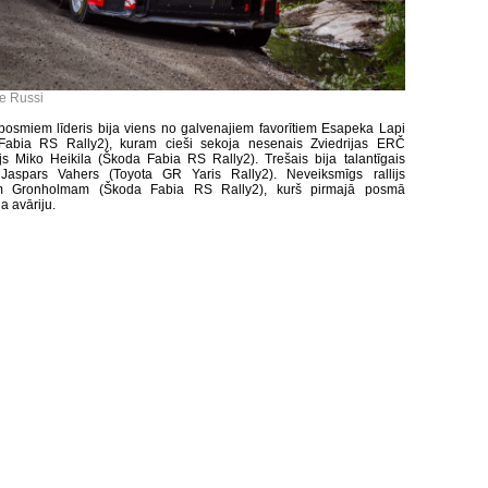
le Russi
 posmiem līderis bija viens no galvenajiem favorītiem Esapeka Lapi
Fabia RS Rally2), kuram cieši sekoja nesenais Zviedrijas ERČ
js Miko Heikila (Škoda Fabia RS Rally2). Trešais bija talantīgais
 Jaspars Vahers (Toyota GR Yaris Rally2). Neveiksmīgs rallijs
m Gronholmam (Škoda Fabia RS Rally2), kurš pirmajā posmā
a avāriju.