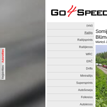
(visi)
Somij
Rallijs
Blūm
Rallijsprints
Mārtiņš 
Rallijkross
WRC
ERČ
Drifts
Minirallijs
Supersprints
Autošoseja
Folkreiss
Autokross