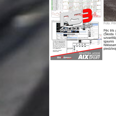
Foto: Pil
Pēc trīs
(Škoda 
uzvarētā
igaunis
Niklasa
piedzīvoj