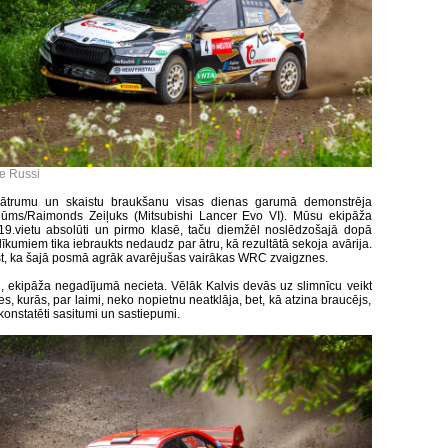
le Russi
u ātrumu un skaistu braukšanu visas dienas garumā demonstrēja
lūms/Raimonds Zeiļuks (Mitsubishi Lancer Evo VI). Mūsu ekipāža
9.vietu absolūti un pirmo klasē, taču diemžēl noslēdzošajā dopā
īkumiem tika iebraukts nedaudz par ātru, kā rezultātā sekoja avārija.
st, ka šajā posmā agrāk avarējušas vairākas WRC zvaigznes.
i, ekipāža negadījumā necieta. Vēlāk Kalvis devās uz slimnīcu veikt
, kurās, par laimi, neko nopietnu neatklāja, bet, kā atzina braucējs,
konstatēti sasitumi un sastiepumi.