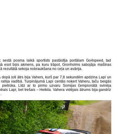
 sestā posma laikā sportists pastāstīja portālam Go4speed, tad
rijā esot bijis akmens, pa kuru trāpot, Gronholms sabojāja mašīnas
kā rezultātā sekoja nobraukšana no ceļa un avārija.
ā dopā ļoti ātrs bija Vahers, kurš par 7,8 sekundēm apdzina Lapi un
ās rallija vadībā. Turpinājumā Lapi centās noķert Vaheru, taču beigās
 pietrūka. Līdz ar to pirmo uzvaru Somijas čempionātā svinēja
trais Lapi, bet trešais – Heikila. Vahera vidējais ātrums bija gandrīz
.