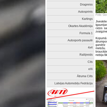
Dragreiss
Autosprints
Foto: G
Kartings
Jiveski
Igaunija
Okartes Akadēmija
ceļos s
zvaigzne
Formula 1
Kopumā 
Autosports pasaulē
ātrumposm
gandrīz
4x4
metošu. 
braucēji
Rallijreids
nebija ti
Cits
eXi
Ātruma Cilts
Latvijas Automobiļu Fedrācija