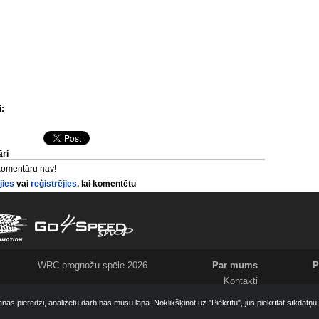
i:
ri
komentāru nav!
jies
vai
reģistrējies
, lai komentētu
WRC prognožu spēle 2026
Par mums
P
Kontakti
Meklējam
anas pieredzi, analizētu darbības mūsu lapā. Noklikšķinot uz "Piekrītu", jūs piekrītat sīkdatņ
Komanda
Ziņo par jaunumiem!