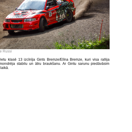
le Russi
vietu klasē 13 izcīnīja Gints Bremze/Elīna Bremze, kuri visa rallija
monstrēja stabilu un ātru braukšanu. Ar Gintu sarunu piedāvāsim
laikā.