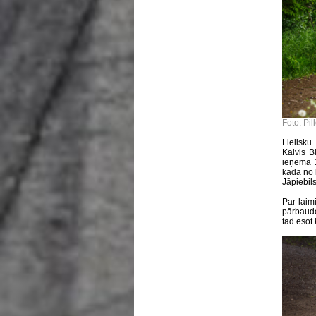
Foto: Pil
Lielisk
Kalvis B
ieņēma 1
kādā no l
Jāpiebil
Par laim
pārbaudes
tad esot 