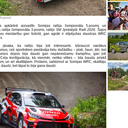
o4speed
les apkārtnē aizvadīts Somijas rallija čempionāta 5.posms un
s rallija čempionāta 3.posms, rallijs
SM Jyväskylä Ralli 2026
. Šajos
avu meistarību gan šobrīd, gan agrāk ir slīpējušas daudzas WRC
s.
jāsaka, ka rallijs bija ļoti interesants. Izbraucot vairākus
us, ceļi sportistiem piedāvāja lielu dažādību – plati, šauri, ātri, bet
 visos dopos bija daudz gan nepārredzamu tramplīnu, gan ļoti
Ceļa konfigurācija, kā vienmēr, nelika vilties – īsta bauda priekš
em, un arī skatītājiem. Protams, salīdzinot ar Somijas WRC, skatītāju
k daudz, bet tāpat to bija gana daudz.