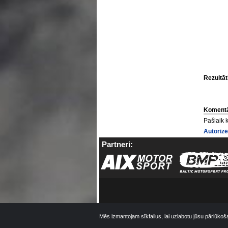
Rezultāt
Komentā
Pašlaik 
Autorizē
Partneri:
Mēs izmantojam sīkfailus, lai uzlabotu jūsu pārlūkoš