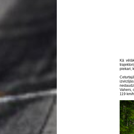
Kā vēlāk
trajekto
piekari, 
Ceturtaj
izvirzīj
nedaudz
Vahers, o
119 km/h