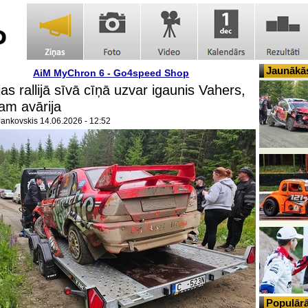
Jaunākās
AiM MyChron 6 - Go4speed Shop
as rallijā sīvā cīņā uzvar igaunis Vahers,
am avārija
Jankovskis
14.06.2026 - 12:52
Populārā