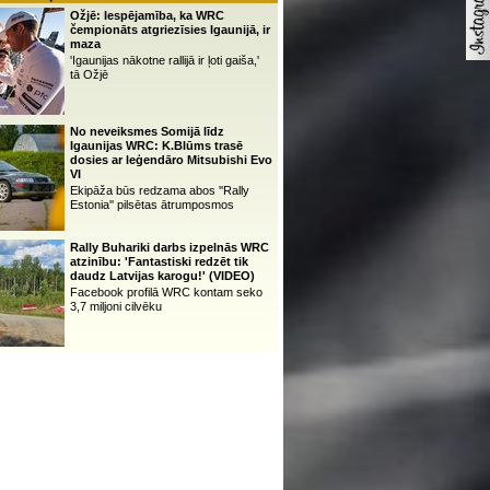
Ožjē: Iespējamība, ka WRC
čempionāts atgriezīsies Igaunijā, ir
maza
'Igaunijas nākotne rallijā ir ļoti gaiša,'
tā Ožjē
No neveiksmes Somijā līdz
Igaunijas WRC: K.Blūms trasē
dosies ar leģendāro Mitsubishi Evo
VI
Ekipāža būs redzama abos ''Rally
Estonia'' pilsētas ātrumposmos
Rally Buhariki darbs izpelnās WRC
atzinību: 'Fantastiski redzēt tik
daudz Latvijas karogu!' (VIDEO)
Facebook profilā WRC kontam seko
3,7 miljoni cilvēku