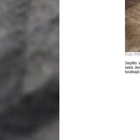
Foto: Pil
Septīto 
laikā de
tuvākajā 