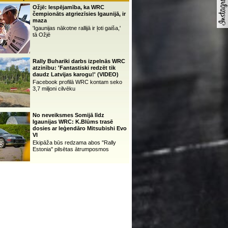
Ožjē: Iespējamība, ka WRC
čempionāts atgriezīsies Igaunijā, ir
maza
'Igaunijas nākotne rallijā ir ļoti gaiša,'
tā Ožjē
Rally Buhariki darbs izpelnās WRC
atzinību: 'Fantastiski redzēt tik
daudz Latvijas karogu!' (VIDEO)
Facebook profilā WRC kontam seko
3,7 miljoni cilvēku
No neveiksmes Somijā līdz
Igaunijas WRC: K.Blūms trasē
dosies ar leģendāro Mitsubishi Evo
VI
Ekipāža būs redzama abos ''Rally
Estonia'' pilsētas ātrumposmos