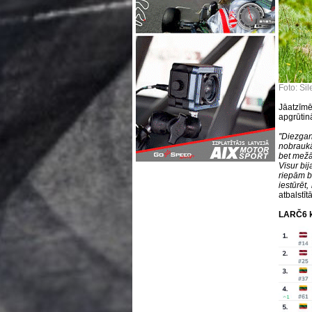
Foto: Si
Jāatzīmē
apgrūtin
''Diezga
nobraukā
bet mežā 
Visur bi
riepām b
iestūrēt,
atbalstīt
LARČ6 kl