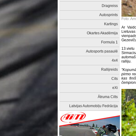
Dragreiss
Autosprints
Foto: Ar
Kartings
Ar Vaid
Lietuva
Okartes Akadēmija
vienpads
Gezeviču
Formula 1
13.vietu
Autosports pasaulē
Sirmacis
automašī
4x4
ralliju.
Rallijreids
''Kopumā
pirmo re
kas fini
Cits
čempionā
eXi
Ātruma Cilts
Latvijas Automobiļu Fedrācija