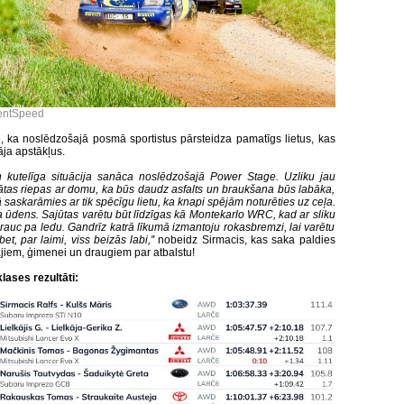
lentSpeed
, ka noslēdzošajā posmā sportistus pārsteidza pamatīgs lietus, kas
āja apstākļus.
n kutelīga situācija sanāca noslēdzošajā Power Stage. Uzliku jau
tas riepas ar domu, ka būs daudz asfalts un braukšana būs labāka,
saskarāmies ar tik spēcīgu lietu, ka knapi spējām noturēties uz ceļa.
ja ūdens. Sajūtas varētu būt līdzīgas kā Montekarlo WRC, kad ar sliku
rauc pa ledu. Gandrīz katrā līkumā izmantoju rokasbremzi, lai varētu
 bet, par laimi, viss beizās labi,''
nobeidz Sirmacis, kas saka paldies
ājiem, ģimenei un draugiem par atbalstu!
ases rezultāti: