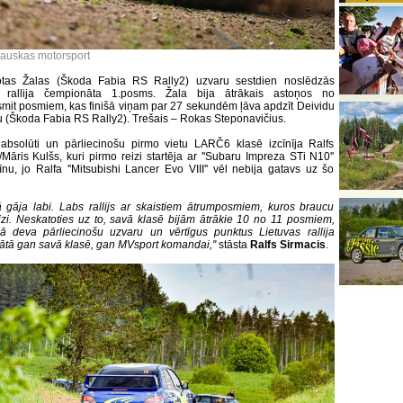
nauskas motorsport
otas Žalas (Škoda Fabia RS Rally2) uzvaru sestdien noslēdzās
s rallija čempionāta 1.posms. Žala bija ātrākais astoņos no
mit posmiem, kas finišā viņam par 27 sekundēm ļāva apdzīt Deividu
 (Škoda Fabia RS Rally2). Trešais – Rokas Steponavičius.
 absolūti un pārliecinošu pirmo vietu LARČ6 klasē izcīnīja Ralfs
/Māris Kulšs, kuri pirmo reizi startēja ar ''Subaru Impreza STi N10''
nu, jo Ralfa ''Mitsubishi Lancer Evo VIII'' vēl nebija gatavs uz šo
 gāja labi. Labs rallijs ar skaistiem ātrumposmiem, kuros braucu
izi. Neskatoties uz to, savā klasē bijām ātrākie 10 no 11 posmiem,
šā deva pārliecinošu uzvaru un vērtīgus punktus Lietuvas rallija
tā gan savā klasē, gan MVsport komandai,''
stāsta
Ralfs Sirmacis
.