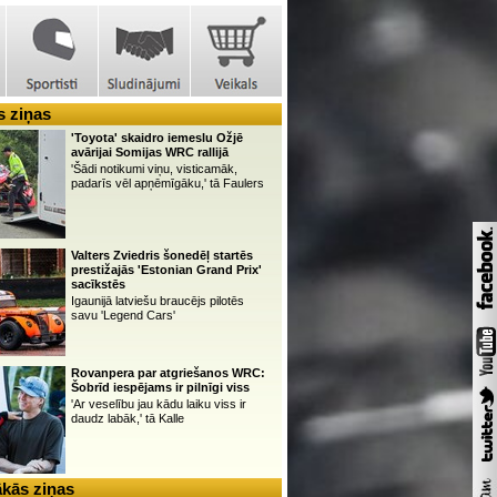
 ziņas
'Toyota' skaidro iemeslu Ožjē
avārijai Somijas WRC rallijā
'Šādi notikumi viņu, visticamāk,
padarīs vēl apņēmīgāku,' tā Faulers
Valters Zviedris šonedēļ startēs
prestižajās 'Estonian Grand Prix'
sacīkstēs
Igaunijā latviešu braucējs pilotēs
savu 'Legend Cars'
Rovanpera par atgriešanos WRC:
Šobrīd iespējams ir pilnīgi viss
'Ar veselību jau kādu laiku viss ir
daudz labāk,' tā Kalle
kās ziņas