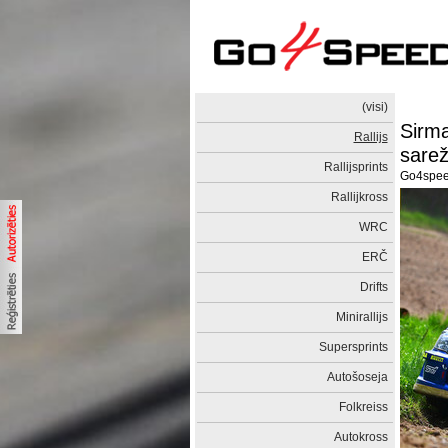
(visi)
Sirma
Rallijs
sarež
Rallijsprints
Go4spe
Rallijkross
WRC
ERČ
Drifts
Minirallijs
Supersprints
Autošoseja
Folkreiss
Autokross