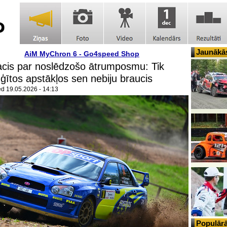
Jaunākās
AiM MyChron 6 - Go4speed Shop
cis par noslēdzošo ātrumposmu: Tik
ģītos apstākļos sen nebiju braucis
ed
19.05.2026 - 14:13
Populārā