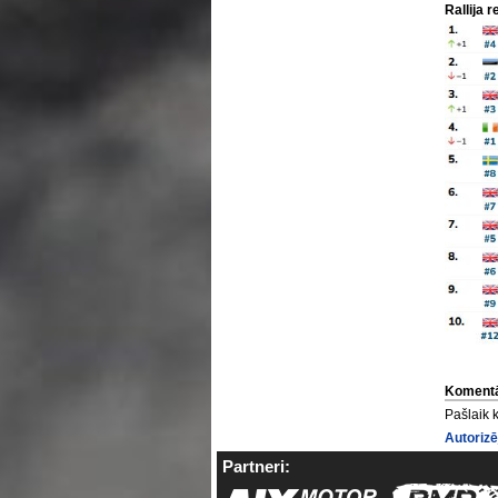
Rallija r
Komentā
Pašlaik 
Autorizē
Partneri: