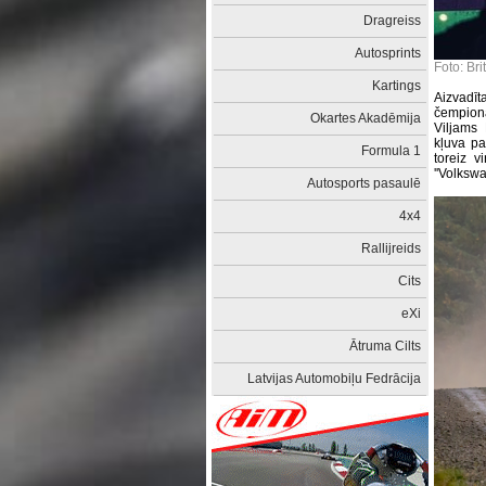
Dragreiss
Autosprints
Foto: Br
Kartings
Aizvadīta
čempionā
Okartes Akadēmija
Viljams
kļuva p
Formula 1
toreiz v
''Volkswag
Autosports pasaulē
4x4
Rallijreids
Cits
eXi
Ātruma Cilts
Latvijas Automobiļu Fedrācija