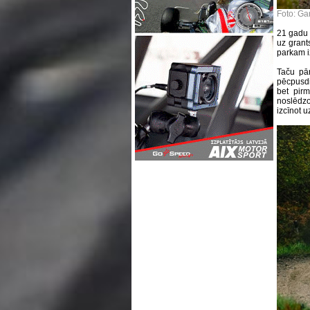
Foto: Gar
21 gadu v
uz grant
parkam i
Taču pār
pēcpusdi
bet pir
noslēdzo
izcīnot 