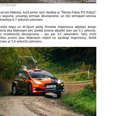
y Fothergill
ecais Makrejs, kurš pirmo reizi startēja ar ''Škoda Fabia RS Rally2''
s seguma, uzvarēja pirmajā ātrumposmā, un līdz pirmajam servisa
zveidoja 8,7 sekunžu pārsvaru.
sista riepa un M-Sport pilota Rometa Jirgensona atgūtais temps
enā lika Makrejam pēc piektā posma atpalikt vien par 0,1 sekundi,
ms noslēdzošā ātrumposma – jau par 3,5 sekundēm. Taču izcils
šais posms ļāva Makrejam noķert un apsteigt Jirgensonu, finišā
uzvaru ar 5,6 sekunžu pārsvaru.