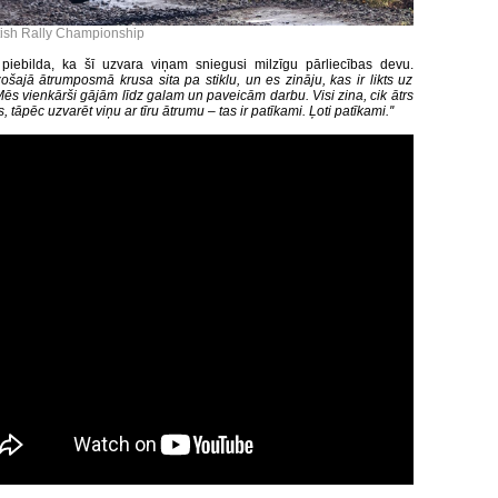
itish Rally Championship
piebilda, ka šī uzvara viņam sniegusi milzīgu pārliecības devu.
zošajā ātrumposmā krusa sita pa stiklu, un es zināju, kas ir likts uz
Mēs vienkārši gājām līdz galam un paveicām darbu. Visi zina, cik ātrs
, tāpēc uzvarēt viņu ar tīru ātrumu – tas ir patīkami. Ļoti patīkami.''