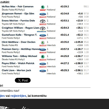
ezultāti:
ri
komentāru nav!
jies
vai
reģistrējies
, lai komentētu