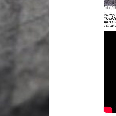
Foto: Br
Makrejs 
''Noslēd
spēles. 
ir Romets