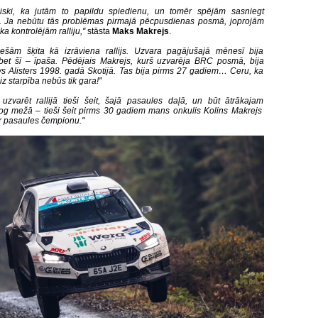
ieliski, ka jutām to papildu spiedienu, un tomēr spējām sasniegt
u. Ja nebūtu tās problēmas pirmajā pēcpusdienas posmā, joprojām
ka kontrolējām ralliju,''
stāsta
Maks Makrejs
.
tiešām šķita kā izrāviena rallijs. Uzvara pagājušajā mēnesī bija
, bet šī – īpaša. Pēdējais Makrejs, kurš uzvarēja BRC posmā, bija
s Alisters 1998. gadā Skotijā. Tas bija pirms 27 gadiem… Ceru, ka
 starpība nebūs tik gara!''
ši uzvarēt rallijā tieši šeit, šajā pasaules daļā, un būt ātrākajam
g mežā – tieši šeit pirms 30 gadiem mans onkulis Kolins Makrejs
r pasaules čempionu.''