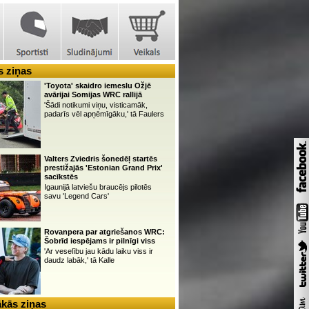
 ziņas
'Toyota' skaidro iemeslu Ožjē
avārijai Somijas WRC rallijā
'Šādi notikumi viņu, visticamāk,
padarīs vēl apņēmīgāku,' tā Faulers
Valters Zviedris šonedēļ startēs
prestižajās 'Estonian Grand Prix'
sacīkstēs
Igaunijā latviešu braucējs pilotēs
savu 'Legend Cars'
Rovanpera par atgriešanos WRC:
Šobrīd iespējams ir pilnīgi viss
'Ar veselību jau kādu laiku viss ir
daudz labāk,' tā Kalle
kās ziņas