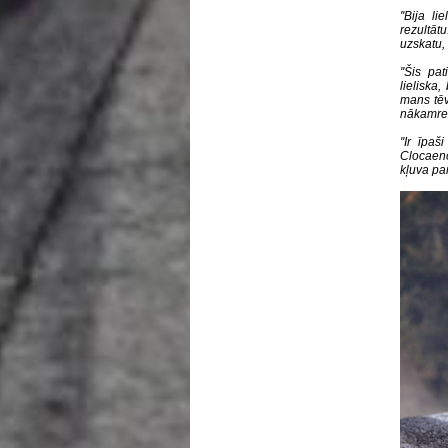
''Bija l
rezultāt
uzskatu, 
''Šis pa
lieliska
mans tēv
nākamreiz
''Ir īpa
Clocaeno
kļuva pa