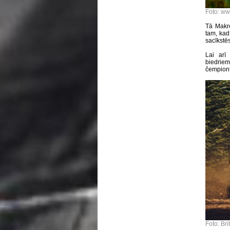
Foto: ww
Tā Makre
tam, kad
sacīkstēs
Lai arī
biedriem
čempionti
Foto: Br