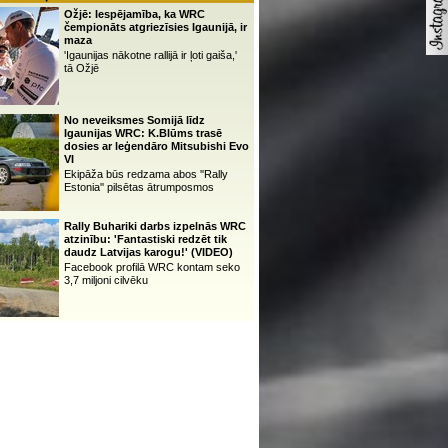
Ožjē: Iespējamība, ka WRC
čempionāts atgriezīsies Igaunijā, ir
maza
'Igaunijas nākotne rallijā ir ļoti gaiša,'
tā Ožjē
No neveiksmes Somijā līdz
Igaunijas WRC: K.Blūms trasē
dosies ar leģendāro Mitsubishi Evo
VI
Ekipāža būs redzama abos ''Rally
Estonia'' pilsētas ātrumposmos
Rally Buhariki darbs izpelnās WRC
atzinību: 'Fantastiski redzēt tik
daudz Latvijas karogu!' (VIDEO)
Facebook profilā WRC kontam seko
3,7 miljoni cilvēku