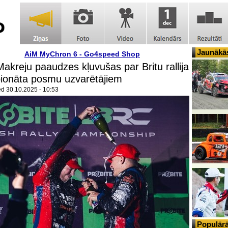
Jaunākās
AiM MyChron 6 - Go4speed Shop
Makreju paaudzes kļuvušas par Britu rallija
ionāta posmu uzvarētājiem
ed
30.10.2025 - 10:53
Populārā