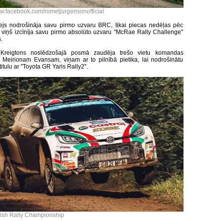
w.facebook.com/rometjurgensonofficial
js nodrošināja savu pirmo uzvaru BRC, tikai piecas nedēļas pēc
 viņš izcīnīja savu pirmo absolūto uzvaru ''McRae Rally Challenge''
.
 Kreigtons noslēdzošajā posmā zaudēja trešo vietu komandas
 Meirionam Evansam, viņam ar to pilnībā pietika, lai nodrošinātu
tulu ar ''Toyota GR Yaris Rally2''.
itish Rally Championship