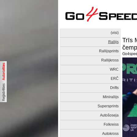
(visi)
Trīs 
Rallijs
čemp
Rallijsprints
Go4spe
Rallijkross
WRC
ERČ
Drifts
Minirallijs
Supersprints
Autošoseja
Folkreiss
Autokross