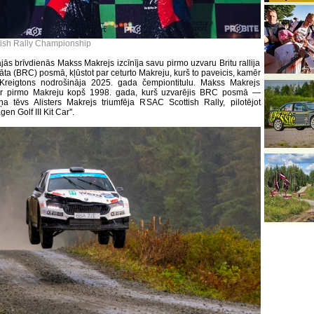
itish Rally Championship
jās brīvdienās Makss Makrejs izcīnīja savu pirmo uzvaru Britu rallija
ta (BRC) posmā, kļūstot par ceturto Makreju, kurš to paveicis, kamēr
 Kreigtons nodrošināja 2025. gada čempiontitulu. Makss Makrejs
ar pirmo Makreju kopš 1998. gada, kurš uzvarējis BRC posmā —
iņa tēvs Alisters Makrejs triumfēja RSAC Scottish Rally, pilotējot
en Golf III Kit Car''.