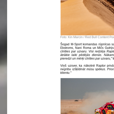
Foto: Kin Marcin / Red Bull Content Po
Šogad M-Sport komandas rūpnīcas sas
Ekstroms, Nani Roma un Mičs Gutrij
cīnīties par uzvaru. Visi redzēja Rapto
ātrākie laiki pēdējās dienās. Nāka
pieredzi un mērķi cīnīties par uzvaru,''
Viņš uzsver, ka nākotnē Raptor privā
negribu izšķīdināt mūsu spēkus. Prior
klientu.''