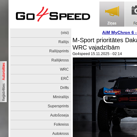
AiM MyChron 6 
(visi)
M-Sport prioritātes Daka
Rallijs
WRC vajadzībām
Rallijsprints
Go4speed
15.11.2025 - 02:14
Rallijkross
WRC
ERČ
Drifts
Minirallijs
Supersprints
Autošoseja
Folkreiss
Autokross