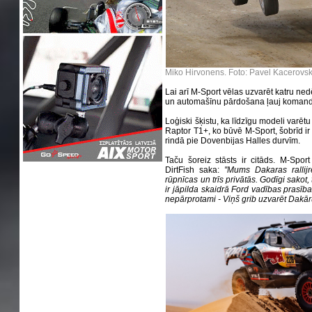
Miko Hirvonens. Foto: Pavel Kacerovs
Lai arī M-Sport vēlas uzvarēt katru ned
un automašīnu pārdošana ļauj komand
Loģiski šķistu, ka līdzīgu modeli varētu
Raptor T1+, ko būvē M-Sport, šobrīd ir ļ
rindā pie Dovenbijas Halles durvīm.
Taču šoreiz stāsts ir citāds. M-Spor
DirtFish saka:
''Mums Dakaras ralli
rūpnīcas un trīs privātās. Godīgi sakot,
ir jāpilda skaidrā Ford vadības prasība.
nepārprotami - Viņš grib uzvarēt Dakāru