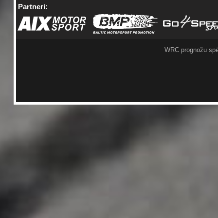
Partneri:
WRC prognožu spē