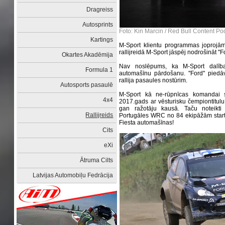
Dragreiss
Autosprints
Foto: Kin Marcin / Red Bull Content Po
Kartings
M-Sport klientu programmas joprojām 
rallijreidā M-Sport jāspēj nodrošināt ''F
Okartes Akadēmija
Nav noslēpums, ka M-Sport dalīb
Formula 1
automašīnu pārdošanu. ''Ford'' pied
rallija pasaules nostūrim.
Autosports pasaulē
M-Sport kā ne-rūpnīcas komandai s
4x4
2017.gads ar vēsturisku čempiontitulu 
gan ražotāju kausā. Taču noteikti
Rallijreids
Portugāles WRC no 84 ekipāžām startam
Fiesta automašīnas!
Cits
eXi
Ātruma Cilts
Latvijas Automobiļu Fedrācija