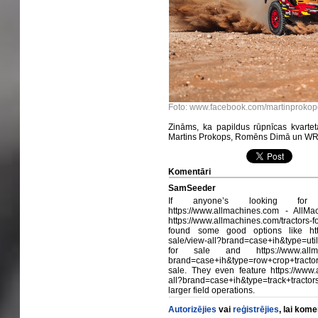
Foto: www.facebook.com/martinprokopo
Zināms, ka papildus rūpnīcas kvarte
Martins Prokops, Romēns Dimā un WRC
Komentāri
SamSeeder
If anyone’s looking for r
https://www.allmachines.com - AllMa
https://www.allmachines.com/tractors-f
found some good options like https:
sale/view-all?brand=case+ih&type=utili
for sale and https://www.allmachin
brand=case+ih&type=row+crop+tracto
sale. They even feature https://www.a
all?brand=case+ih&type=track+tractors
larger field operations.
Autorizējies
vai
reģistrējies
, lai kom