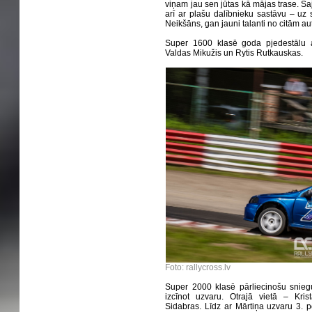
viņam jau sen jūtas kā mājas trase. Š
arī ar plašu dalībnieku sastāvu – uz 
Neikšāns, gan jauni talanti no citām au
Super 1600 klasē goda pjedestālu a
Valdas Mikužis un Rytis Rutkauskas.
Foto: rallycross.lv
Super 2000 klasē pārliecinošu sniegu
izcīnot uzvaru. Otrajā vietā – Kri
Sidabras. Līdz ar Mārtiņa uzvaru 3. p