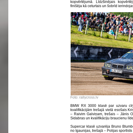
kopvērtējumā. Līdzšinējais kopvērtē
finišēja kā ceturtais un šobrīd ierindoj
Foto: rallycross.lv
BMW RX 3000 klasē par uzvaru cīņa
kvalifikācijām trešajā vietā esošais Kr
– Raivim Galviņam, trešais – Jānis Ol
Sidabras un kvalifikāciju braucienu līde
Supercar klasē uzvarēja Bruno Blumber
no Igaunijas, trešajā – Polijas sportists