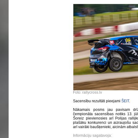
Foto: rallycross.lv
Sacensību rezultāti pieejami
ŠEIT
.
Nākamais posms jau pavisam drīz –
čempionāta sacensības notiks 13. jū
Šoreiz pievienosies arī Polijas rallij
plašāku konkurenci un aizraujošu sacī
arī vairāki baušķenieki, aicinām atbalst
Informāciju sagatavoja: