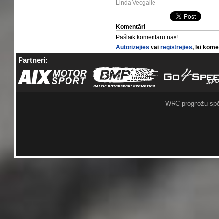
Linda Vecgaile
Komentāri
Pašlaik komentāru nav!
Autorizējies
vai
reģistrējies
, lai kom
Partneri:
WRC prognožu spē