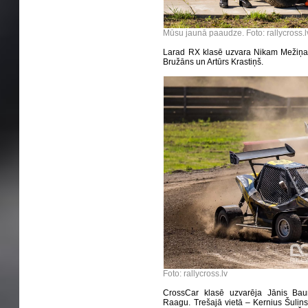
Mūsu jaunā paaudze. Foto: rallycross.l
Larad RX klasē uzvara Nikam Mežiņam
Bružāns un Artūrs Krastiņš.
Foto: rallycross.lv
CrossCar klasē uzvarēja Jānis Bau
Raagu. Trešajā vietā – Kernius Šulins