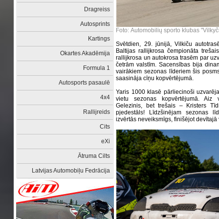
Dragreiss
Autosprints
Foto: Automobilių sporto klubas "Vilkyč
Kartings
Svētdien, 29. jūnijā, Vilkiču autotra
Baltijas rallijkrosa čempionāta treš
Okartes Akadēmija
rallijkrosa un autokrosa trasēm par uzv
četrām valstīm. Sacensības bija din
Formula 1
vairākiem sezonas līderiem šis posms
saasināja cīņu kopvērtējumā.
Autosports pasaulē
Yaris 1000 klasē pārliecinoši uzvarēj
4x4
vietu sezonas kopvērtējumā. Aiz v
Gelezinis, bet trešais – Kristers T
Rallijreids
pjedestāls! Līdzšinējam sezonas 
izvērtās neveiksmīgs, finišējot devītajā 
Cits
eXi
Ātruma Cilts
Latvijas Automobiļu Fedrācija