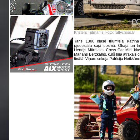
Kristers Tīdmanis. Foto: rallycross.lv
Yaris 1300 klasē triumfēja Katrīn
pjedestāla šajā posmā. Otrajā un tr
Henrijs Mūrnieks. Cross Car Mini kla
Marians Bērzkalns, kurš bija ātrākais ga
finālā. Viņam sekoja Patrīcija Neikšān