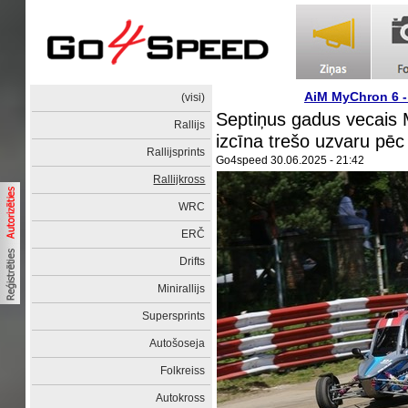
AiM MyChron 6 
(visi)
Septiņus gadus vecais 
Rallijs
izcīna trešo uzvaru pēc
Rallijsprints
Go4speed
30.06.2025 - 21:42
Rallijkross
WRC
ERČ
Drifts
Minirallijs
Supersprints
Autošoseja
Folkreiss
Autokross